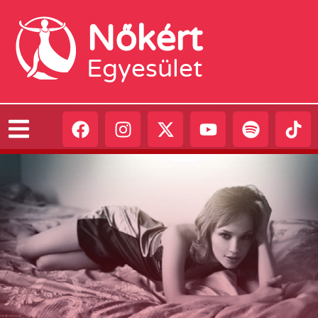
Nőkért
Egyesület