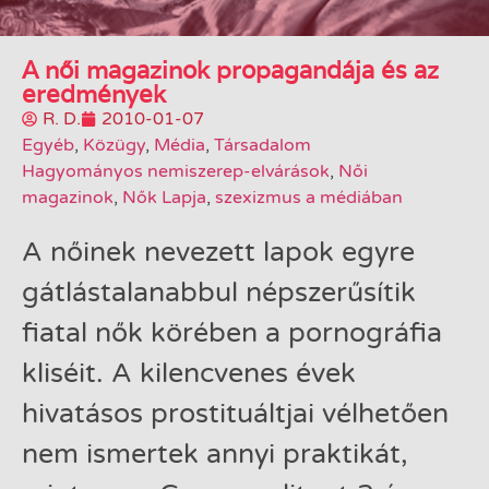
A női magazinok propagandája és az
eredmények
R. D.
2010-01-07
Egyéb
,
Közügy
,
Média
,
Társadalom
Hagyományos nemiszerep-elvárások
,
Női
magazinok
,
Nők Lapja
,
szexizmus a médiában
A nőinek nevezett lapok egyre
gátlástalanabbul népszerűsítik
fiatal nők körében a pornográfia
kliséit. A kilencvenes évek
hivatásos prostituáltjai vélhetően
nem ismertek annyi praktikát,