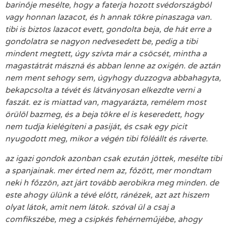
barinője mesélte, hogy a faterja hozott svédországból
vagy honnan lazacot, és h annak tökre pinaszaga van.
tibi is biztos lazacot evett, gondolta beja, de hát erre a
gondolatra se nagyon nedvesedett be, pedig a tibi
mindent megtett, úgy szívta már a csöcsét, mintha a
magastátrát mászná és abban lenne az oxigén. de aztán
nem ment sehogy sem, úgyhogy duzzogva abbahagyta,
bekapcsolta a tévét és látványosan elkezdte verni a
faszát. ez is miattad van, magyarázta, remélem most
örülöl bazmeg, és a beja tökre el is keseredett, hogy
nem tudja kielégíteni a pasiját, és csak egy picit
nyugodott meg, mikor a végén tibi föléállt és ráverte.
az igazi gondok azonban csak ezután jöttek, mesélte tibi
a spanjainak. mer érted nem az, főzött, mer mondtam
neki h főzzön, azt járt tovább aerobikra meg minden. de
este ahogy ülünk a tévé előtt, ránézek, azt azt hiszem
olyat látok, amit nem látok. szóval ül a csaj a
comfikszébe, meg a csipkés fehérneműjébe, ahogy