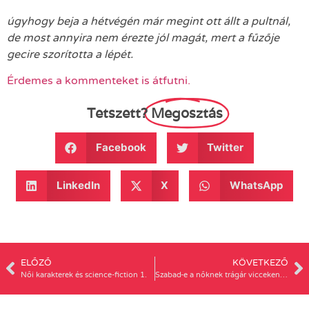
úgyhogy beja a hétvégén már megint ott állt a pultnál,
de most annyira nem érezte jól magát, mert a fűzője
gecire szorította a lépét.
Érdemes a kommenteket is átfutni.
Tetszett?
Megosztás
Facebook
Twitter
LinkedIn
X
WhatsApp
ELŐZŐ
KÖVETKEZŐ
Női karakterek és science-fiction 1.
Szabad-e a nőknek trágár vicceken nevetni?