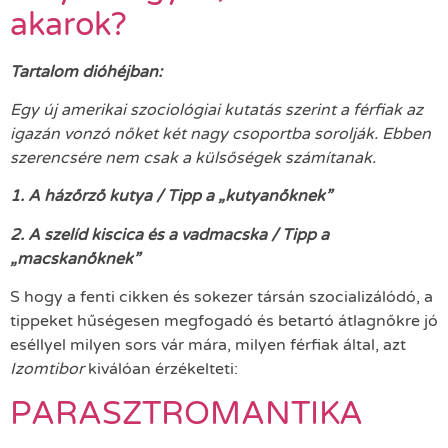
akarok?
Tartalom dióhéjban:
Egy új amerikai szociológiai kutatás szerint a férfiak az
igazán vonzó nőket két nagy csoportba sorolják. Ebben
szerencsére nem csak a külsőségek számítanak.
1. A
házőrző kutya / Tipp a „kutyanőknek”
2. A
szelíd kiscica és a vadmacska /
Tipp a
„macskanőknek”
S hogy a fenti cikken és sokezer társán szocializálódó, a
tippeket hűségesen megfogadó és betartó átlagnőkre jó
eséllyel milyen sors vár mára, milyen férfiak által, azt
Izomtibor
kiválóan érzékelteti:
PARASZTROMANTIKA