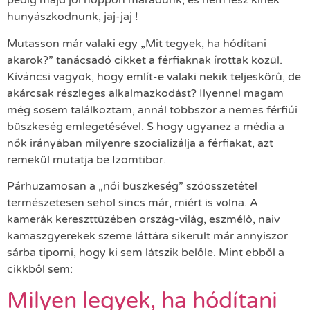
pedig majd jól hoppon maradunk, és nem lesz kinek
hunyászkodnunk, jaj-jaj !
Mutasson már valaki egy „Mit tegyek, ha hódítani
akarok?” tanácsadó cikket a férfiaknak írottak közül.
Kíváncsi vagyok, hogy említ-e valaki nekik teljeskörű, de
akárcsak részleges alkalmazkodást? Ilyennel magam
még sosem találkoztam, annál többször a nemes férfiúi
büszkeség emlegetésével. S hogy ugyanez a média a
nők irányában milyenre szocializálja a férfiakat, azt
remekül mutatja be Izomtibor.
Párhuzamosan a „női büszkeség” szóösszetétel
természetesen sehol sincs már, miért is volna. A
kamerák kereszttüzében ország-világ, eszmélő, naiv
kamaszgyerekek szeme láttára sikerült már annyiszor
sárba tiporni, hogy ki sem látszik belőle. Mint ebből a
cikkből sem:
Milyen legyek, ha hódítani