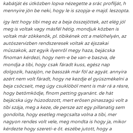
kabátját és útközben lopva nézegette a srác profilját, h
mennyire jön be neki, hogy le is szopja-e majd. leszopta.
így lett hogy tibi meg ez a beja összejöttek, azt elég jól
meg is voltak vagy másfél hétig. mondjuk közben is
voltak már zökkenők, pl. tibikének ott a melóhelyén, az
autószervizben rendszeresek voltak az éjszakai
műszakok, azt egyik ilyenről megy haza, bejácska
finoman kérdezi, hogy nem-e be van-e baszva, de
mondja a tibi, hogy csak fáradt kuss, egész nap
dolgozik, hazajön, ne basszák már föl az agyát. annyira
azért nem volt fáradt, hogy ne kezdje el gyüszmékelni a
beja csöcseit, meg úgy csuklóból ment is már rá a résre,
hogy betömködje, finom petting gyanánt. de hát
bejácska úgy húzodozott, mert erősen pinaszagú volt a
tibi szája, meg a keze, de persze azt egy pillanatig sem
gondolta, hogy esetleg megcsalta volna a tibi, mer
nagyon rendes volt vele, meg mondta is hogy ja, mikor
kérdezte hogy szereti-e őt. eszébe jutott, hogy a