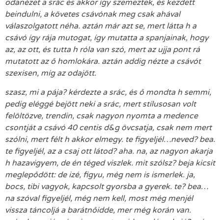
odanézet a srác és akkor így szemeztek, és kezdett
beindulni, a követes csávónak meg csak ahával
válaszolgatott néha. aztán már azt se, mert látta h a
csávó így rája mutogat, így mutatta a spanjainak, hogy
az, az ott, és tutta h róla van szó, mert az ujja pont rá
mutatott az ő homlokára. aztán addig nézte a csávót
szexisen, míg az odajött.
szasz, mi a pája? kérdezte a srác, és ő mondta h semmi,
pedig eléggé bejött neki a srác, mert stílusosan volt
felöltözve, trendin, csak nagyon nyomta a medence
csontját a csávó 40 centis d&g övcsatja, csak nem mert
szólni, mert félt h akkor elmegy. te figyeljél…neved? bea.
te figyeljél, az a csaj ott látod? aha. na, az nagyon akarja
h hazavigyem, de én téged viszlek. mit szólsz? beja kicsit
meglepődött: de izé, figyu, még nem is ismerlek. ja,
bocs, tibi vagyok, kapcsolt gyorsba a gyerek. te? bea…
na szóval figyeljél, még nem kell, most még menjél
vissza táncoljá a barátnőidde, mer még korán van.