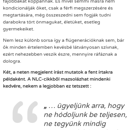
fájóbbakat koppannak. És mivel semmi másra nem
kondicionálják őket, csak a férfi megszerzésére és
megtartására, még összeszedni sem fogják tudni
darabokra tört önmagukat, életüket, esetleg
gyermekeiket.
Nem lesz különb sorsa így a fiúgenerációknak sem, bár
ők minden értelemben kevésbé látványosan szívnak,
ezért nehezebben veszik észre, mennyire ráfáznak a
dologra.
Két, a neten megjelent írást mutatok a fent írtakra
példaként. A NLC-cikkből mazsolázhat mindenki
kedvére, nekem a legjobban ez tetszett :
„
… ügyeljünk arra, hogy
ne hódoljunk be teljesen,
ne tegyünk mindig