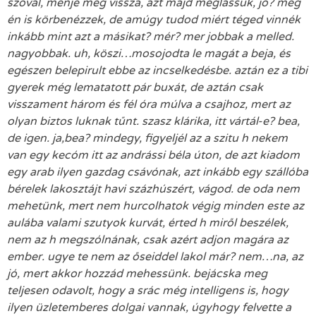
szóval, menjé még vissza, azt majd meglássuk, jó? még
én is körbenézzek, de amúgy tudod miért téged vinnék
inkább mint azt a másikat? mér? mer jobbak a melled.
nagyobbak. uh, köszi…mosojodta le magát a beja, és
egészen belepirult ebbe az incselkedésbe. aztán ez a tibi
gyerek még lematatott pár buxát, de aztán csak
visszament három és fél óra múlva a csajhoz, mert az
olyan biztos luknak tűnt. szasz klárika, itt vártál-e? bea,
de igen. ja,bea? mindegy, figyeljél az a szitu h nekem
van egy kecóm itt az andrássi béla úton, de azt kiadom
egy arab ilyen gazdag csávónak, azt inkább egy szállóba
bérelek lakosztájt havi százhúszért, vágod. de oda nem
mehetünk, mert nem hurcolhatok végig minden este az
aulába valami szutyok kurvát, érted h miről beszélek,
nem az h megszólnának, csak azért adjon magára az
ember. ugye te nem az őseiddel lakol már? nem…na, az
jó, mert akkor hozzád mehessünk. bejácska meg
teljesen odavolt, hogy a srác még intelligens is, hogy
ilyen üzletemberes dolgai vannak, úgyhogy felvette a