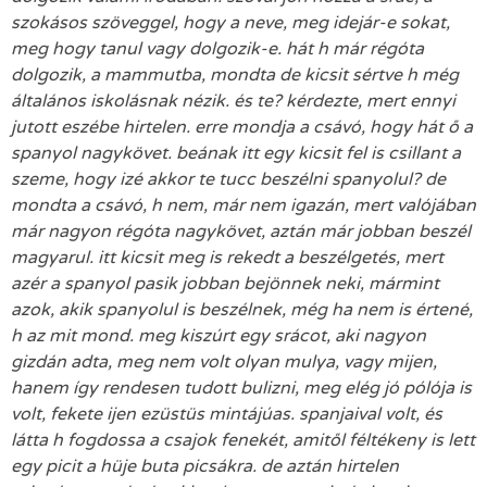
szokásos szöveggel, hogy a neve, meg idejár-e sokat,
meg hogy tanul vagy dolgozik-e. hát h már régóta
dolgozik, a mammutba, mondta de kicsit sértve h még
általános iskolásnak nézik. és te? kérdezte, mert ennyi
jutott eszébe hirtelen. erre mondja a csávó, hogy hát ő a
spanyol nagykövet. beának itt egy kicsit fel is csillant a
szeme, hogy izé akkor te tucc beszélni spanyolul? de
mondta a csávó, h nem, már nem igazán, mert valójában
már nagyon régóta nagykövet, aztán már jobban beszél
magyarul. itt kicsit meg is rekedt a beszélgetés, mert
azér a spanyol pasik jobban bejönnek neki, mármint
azok, akik spanyolul is beszélnek, még ha nem is értené,
h az mit mond. meg kiszúrt egy srácot, aki nagyon
gizdán adta, meg nem volt olyan mulya, vagy mijen,
hanem így rendesen tudott bulizni, meg elég jó pólója is
volt, fekete ijen ezüstüs mintájúas. spanjaival volt, és
látta h fogdossa a csajok fenekét, amitől féltékeny is lett
egy picit a hüje buta picsákra. de aztán hirtelen