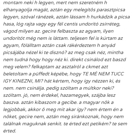
montam neki h legyen, mert nem szeretném h
elhanyagolja magát, aztán egy melegítős parasztpicsa
legyen, szóval ránézek, aztán lássam h hurkádzik a picsa
hasa, lóg rajta vagy egy fél centis undorító zsírréteg,
vágod milyen az. gecire felbaszta az agyam, ilyen
undorítót még nem is láttam. teljesen fel is kúrtam az
agyam, fölálltam aztán csak rákérdeztem h anyád
picsájába nézel ki te disznó? az meg csak néz, mintha
nem tudná hogy hogy néz ki. direkt csinálod ezt baszd
meg velem? felkaptam az asztalról a ckmet azt
beletoltam a püffedt képébe, hogy TE MÉ NEM TUCC
IGY KINEZNI, MI? hát kértem, hogy így nézzen ki, és
nem. nem csinálja. pedig szóltam a múltkor neki?
szóltam. jó, nem érdekel, hazamegyek, szájba lesz
baszva. aztán kibaszom a gecibe. a magyar nők a
legjobbak, akkor ő meg mit akar így? nem értem én a
nőket, gecire nem, aztán meg siránkoznak, hogy nem
találnak maguknak senkit. te érted ezt petikém? te sem
érted.