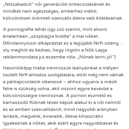
„felszabadult” női generációk önbecsülésének és
mindkét nem egészséges, emberhez méltó,
kölcsönösen örömteli szexuális életre való kilátásainak.
A pornográfia tehát úgy szó szerint, mint elvont
értelemben „szopóágra küldte” a mai nőket.
(Mindannyiszor elkápráztat ez a legújabb férfi-szleng…
oly meghitt és kedves, hogy rögtön a Nők Lapja
reklámmondata jut eszembe róla: „Nőnek lenni jó!”)
Hasonlóképp hiába trenírozzuk leányainkat a mélyen
tisztelt férfi áhítatos szolgálatára, ettől még nem válnak
a párkapcsolatok sikeressé – ahhoz ugyanis a másik
félre is szükség volna, akit viszont egyre kevésbé a
kölcsönösségre treníroznak. A pornón eszmélő és
kamaszodó fiúknak téves képük alakul ki a női nemről
és az emberi szexualitásról, mind nagyobb arányban
lenézik, megvetik, kinevetik, illetve kihasználni
igyekeznek a nőket, akik ezért egyre nagyobbakat és