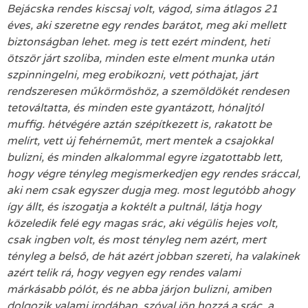
Bejácska rendes kiscsaj volt, vágod, sima átlagos 21
éves, aki szeretne egy rendes barátot, meg aki mellett
biztonságban lehet. meg is tett ezért mindent, heti
ötször járt szoliba, minden este elment munka után
szpinningelni, meg erobikozni, vett póthajat, járt
rendszeresen műkörmöshöz, a szemöldökét rendesen
tetováltatta, és minden este gyantázott, hónaljtól
muffig. hétvégére aztán szépítkezett is, rakatott be
melírt, vett új fehérneműt, mert mentek a csajokkal
bulizni, és minden alkalommal egyre izgatottabb lett,
hogy végre tényleg megismerkedjen egy rendes sráccal,
aki nem csak egyszer dugja meg. most legutóbb ahogy
így állt, és iszogatja a koktélt a pultnál, látja hogy
közeledik felé egy magas srác, aki végülis hejes volt,
csak ingben volt, és most tényleg nem azért, mert
tényleg a belső, de hát azért jobban szereti, ha valakinek
azért telik rá, hogy vegyen egy rendes valami
márkásabb pólót, és ne abba járjon bulizni, amiben
dolgozik valami irodában. szóval jön hozzá a srác, a