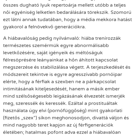
összes dugható lyuk repertoárja mellett utóbb a teljes
női egyéniség lelketlen bedarálására törekszik. Szomorú
ezt látni annak tudatában, hogy a média mekkora hatást
gyakorol a felnövekvő generációkra.
A hiábavalóság pedig nyilvánvaló: hiába trenírozzák
természetes szemérmük egyre abnormálisabb
levetkőzésére, saját igényeik és méltóságuk
félresöprésére leányainkat a hőn áhított kapcsolat
megszerzése és stabilizálása végett. A terjeszkedését és
módszereit tekintve is egyre agresszívabb pornóipar
elérte, hogy a férfiak a szexben ne a párkapcsolat
intimitásának kiteljesedését, hanem a másik ember
mind szélsőségesebb leigázásának élvezetét ismerjék
meg, szeressék és keressék. Ezáltal a prostituáltak
használata úgy elvi (pornófüggőség) mint gyakorlati
(fizetős „szex”) síkon meghonosodjon, divattá váljon és
mind nagyobb teret kapjon az új férfigenerációk
életében; hatalmas pofont adva ezzel a hiábavalóan