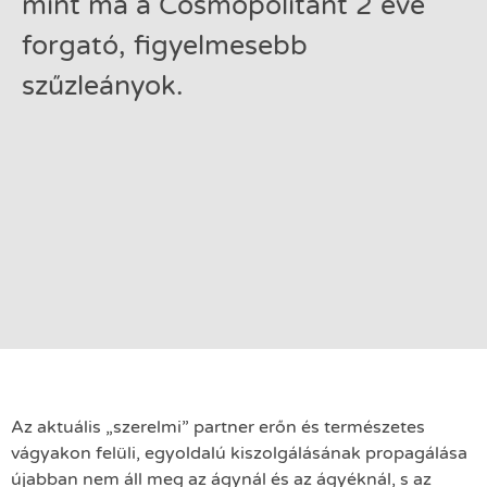
mint ma a Cosmopolitant 2 éve
forgató, figyelmesebb
szűzleányok.
Az aktuális „szerelmi” partner erőn és természetes
vágyakon felüli, egyoldalú kiszolgálásának propagálása
újabban nem áll meg az ágynál és az ágyéknál, s az