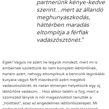
partnerünk kénye-kedve
szerint…mert az állandó
meghunyászkodás,
háttérben maradás
eltompítja a férfiak
vadászösztönét.”
Egek! Vagyis ne azért ne tegyük mindezt, mert mi is
embernek születtünk és nem komplett lábtörlőnek,
hanem azért, nehogy eltompítsuk a bennünk leginkább
kutyára vágyó férfi másrészről azért meglévő
vadászösztönét, és netán elmenjen helyettünk egy új
lábtörlőre vadászni… Hisz akkor találni is fog, mert a
szomszéd lányok is női magazinokból tanulták a
„hódítást”, azaz az engedelmes lábtörlőszerepet. Mi