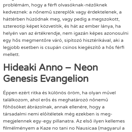
problémám, hogy a férfi olvasóknak-nézőknek
kedveznek: a nőnemű szereplők vagy érdektelenek, a
háttérben húzódnak meg, vagy pedig a megszokott,
sztereotip képet közvetítik, és hát az ember lánya, ha
helyén van az értékrendje, nem igazán képes azonosulni
egy hős megmentőre váró, sipítozó hisztérikával, aki a
legjobb esetben is csupán csinos kiegészítő a hős férfi
mellett.
Hideaki Anno – Neon
Genesis Evangelion
Éppen ezért ritka és különös öröm, ha olyan művel
találkozom, ahol erős és meghatározó nőnemű
főhősöket ábrázolnak, annak ellenére, hogy a
társadalmi nemi előítéletek még ezekben is meg-
megjelennek egy-egy pillanatra. Az első ilyen kellemes
filmélményem a Kaze no tani no Nausicaa (magyarul a