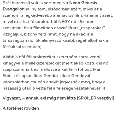
Szél harcosai) volt, a sort mégis a
Neon Genesis
Evangelion
nal nyitom, elsősorban azért, mivel ez a
számomra legkedvesebb animációs film, valamint azért,
mivel itt a hat főkarakterből NÉGY nő. (Szintén
szokatlan: ha a filmekben összeállított „csapatokat”
vizsgáljuk, bizony feltűnhet, hogy ha akad is a
társaságban nő, ők elenyésző kisebbséget alkotnak a
férfiakkal szemben)
Alább a női főkaraktereket szeretném sorra venni,
kihagyva a mellékszereplőket (mert akad köztük is nő
szép számmal), és mellőzve a két férfi főhőst, Ikari
Shinjit és apját, Ikari Gendot. (Ikari Gendoval
kapcsolatban csupán annyit jegyeznék meg, hogy a
házasság után ő vette fel a felesége vezetéknevét :))
Vigyázat, – annak, aki még nem látta (SPOILER veszély!)
A történet röviden