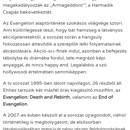
megakadályozzák az „Armageddont’”, a Harmadik
Csapás bekövetkeztét.
Az Evangelion alaptörténete szokásos világvége sztori.
Ami különlegessé teszi, hogy bár hemzseg a látványos
akciójelenetektől, a sorozat során a hangsúly
fokozatosan áttevődik a szereplők lelki folyamatainak
ábrázolására. Akció-sci-finek indul, azonban a befejezés
tébolyba és drámába fordul, tele megrázó képi
anyaggal, és nincs happy end. Legalábbis a szó
hollywoodi értelmében semmiképpen.
A tv sorozat 1995-ben látott napvilágot, 26 részből áll.
Ehhez tartozik két másfél órás kiegészítő mozifilm, az
Evangelion: Death and Rebirth
, valamint az
End of
Evangelion
.
A 2007-es évben készült el a sorozat újragondolt, néhol
történetileg is megbolygatott, de elsősorban
látványvilágában megújult négy részes feldolgozásának