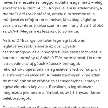
heves természete és meggondolatlansága miatt – elég
sokszor éri kudarc. A 15. Angyal elleni küzdelemben, a
mentális erőszak
hatására, amely újra szembesíti a
múltjával és elfojtott érzelmeivel, látszólag végképp
veszít, a szinkronértékei szerint nem irányíthatná többé
az EVA-t. Mégsem ez lesz az utolsó harca.
Az End Of Evangelion talán legmegrázóbb és
leglátványosabb jelenete az övé. Egyedül,
cserbenhagyva, és a lényeges túlerő ellenére felveszi a
harcot a kormány új építésű EVA-sorozatával. Ha nem
lettek volna az új gépek képesek önmaguk
rekonstrukciójára, talán még esélye is lett volna, profi
ellenfélként viselkedett. A halála bármilyen kíméletlen,
de méltó ahhoz az erőhöz és szenvedélyhez, amelyet
egész életében képviselt. Bevallom, a legtöbbször
megnézett jelenetem a filmből, és akárhányszor látom,
beleborzongok.
Összességében az Evangelion sokkal több, mint egy