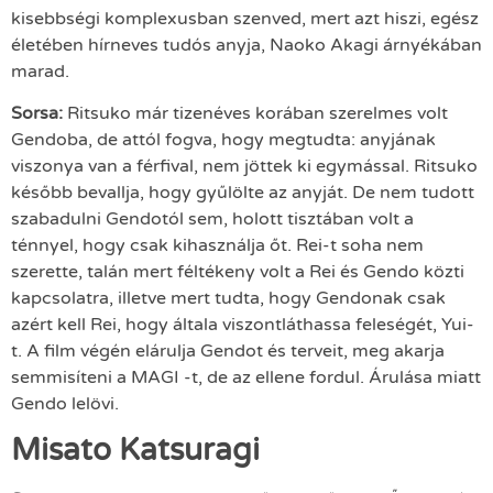
kisebbségi komplexusban szenved, mert azt hiszi, egész
életében hírneves tudós anyja, Naoko Akagi árnyékában
marad.
Sorsa:
Ritsuko már tizenéves korában szerelmes volt
Gendoba, de attól fogva, hogy megtudta: anyjának
viszonya van a férfival, nem jöttek ki egymással. Ritsuko
később bevallja, hogy gyűlölte az anyját. De nem tudott
szabadulni Gendotól sem, holott tisztában volt a
ténnyel, hogy csak kihasználja őt. Rei-t soha nem
szerette, talán mert féltékeny volt a Rei és Gendo közti
kapcsolatra, illetve mert tudta, hogy Gendonak csak
azért kell Rei, hogy általa viszontláthassa feleségét, Yui-
t. A film végén elárulja Gendot és terveit, meg akarja
semmisíteni a MAGI -t, de az ellene fordul. Árulása miatt
Gendo lelövi.
Misato Katsuragi