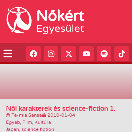
Nőkért
Egyesület
Női karakterek és science-fiction 1.
Ta-mia Sansa
2010-01-04
Egyéb
,
Film
,
Kultúra
Japán
,
science fiction