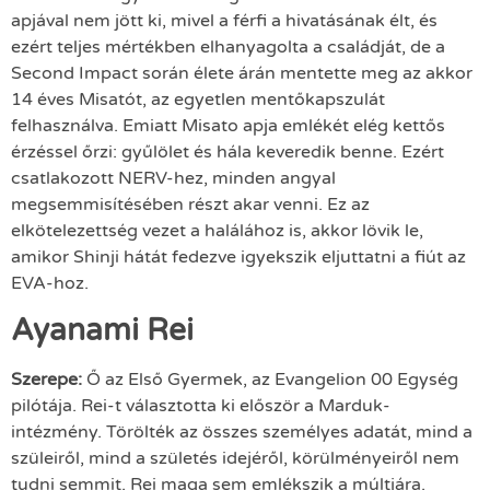
apjával nem jött ki, mivel a férfi a hivatásának élt, és
ezért teljes mértékben elhanyagolta a családját, de a
Second Impact során élete árán mentette meg az akkor
14 éves Misatót, az egyetlen mentőkapszulát
felhasználva. Emiatt Misato apja emlékét elég kettős
érzéssel őrzi: gyűlölet és hála keveredik benne. Ezért
csatlakozott NERV-hez, minden angyal
megsemmisítésében részt akar venni. Ez az
elkötelezettség vezet a halálához is, akkor lövik le,
amikor Shinji hátát fedezve igyekszik eljuttatni a fiút az
EVA-hoz.
Ayanami Rei
Szerepe:
Ő az Első Gyermek, az Evangelion 00 Egység
pilótája. Rei-t választotta ki először a Marduk-
intézmény. Törölték az összes személyes adatát, mind a
szüleiről, mind a születés idejéről, körülményeiről nem
tudni semmit. Rei maga sem emlékszik a múltjára.