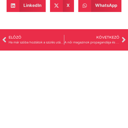
LinkedIn
X
WhatsApp
ELŐZŐ
KÖVETKEZŐ
Ha már szóba hoztátok a szülés utáni depressziót…
A női magazinok propagandája és az eredmények