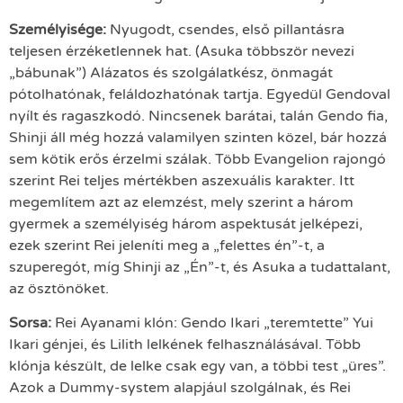
Személyisége:
Nyugodt, csendes, első pillantásra
teljesen érzéketlennek hat. (Asuka többször nevezi
„bábunak”) Alázatos és szolgálatkész, önmagát
pótolhatónak, feláldozhatónak tartja. Egyedül Gendoval
nyílt és ragaszkodó. Nincsenek barátai, talán Gendo fia,
Shinji áll még hozzá valamilyen szinten közel, bár hozzá
sem kötik erős érzelmi szálak. Több Evangelion rajongó
szerint Rei teljes mértékben aszexuális karakter. Itt
megemlítem azt az elemzést, mely szerint a három
gyermek a személyiség három aspektusát jelképezi,
ezek szerint Rei jeleníti meg a „felettes én”-t, a
szuperegót, míg Shinji az „Én”-t, és Asuka a tudattalant,
az ösztönöket.
Sorsa:
Rei Ayanami klón: Gendo Ikari „teremtette” Yui
Ikari génjei, és Lilith lelkének felhasználásával. Több
klónja készült, de lelke csak egy van, a többi test „üres”.
Azok a Dummy-system alapjául szolgálnak, és Rei