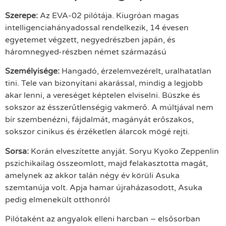
Szerepe:
Az EVA-02 pilótája. Kiugróan magas
intelligenciahányadossal rendelkezik, 14 évesen
egyetemet végzett, negyedrészben japán, és
háromnegyed-részben német származású
Személyisége:
Hangadó, érzelemvezérelt, uralhatatlan
tini. Tele van bizonyítani akarással, mindig a legjobb
akar lenni, a vereséget képtelen elviselni. Büszke és
sokszor az ésszerűtlenségig vakmerő. A múltjával nem
bír szembenézni, fájdalmát, magányát erőszakos,
sokszor cinikus és érzéketlen álarcok mögé rejti.
Sorsa:
Korán elveszítette anyját. Soryu Kyoko Zeppenlin
pszichikailag összeomlott, majd felakasztotta magát,
amelynek az akkor talán négy év körüli Asuka
szemtanúja volt. Apja hamar újraházasodott, Asuka
pedig elmenekült otthonról
Pilótaként az angyalok elleni harcban – elsősorban