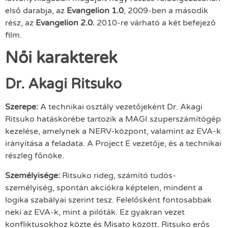
első darabja, az
Evangelion 1.0
, 2009-ben a második
rész, az
Evangelion 2.0.
2010-re várható a két befejező
film.
Női karakterek
Dr. Akagi Ritsuko
Szerepe:
A technikai osztály vezetőjeként Dr. Akagi
Ritsuko hatáskörébe tartozik a MAGI szuperszámítógép
kezelése, amelynek a NERV-központ, valamint az EVA-k
irányítása a feladata. A Project E vezetője, és a technikai
részleg főnöke.
Személyisége:
Ritsuko rideg, számító tudós-
személyiség, spontán akciókra képtelen, mindent a
logika szabályai szerint tesz. Felelősként fontosabbak
neki az EVA-k, mint a pilóták. Ez gyakran vezet
konfliktusokhoz közte és Misato között. Ritsuko erős