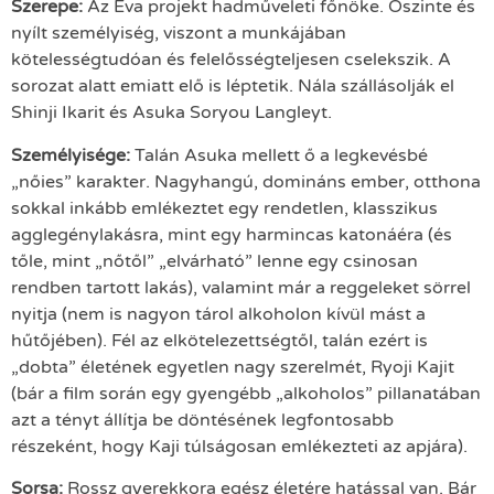
Szerepe:
Az Eva projekt hadműveleti főnöke. Őszinte és
nyílt személyiség, viszont a munkájában
kötelességtudóan és felelősségteljesen cselekszik. A
sorozat alatt emiatt elő is léptetik. Nála szállásolják el
Shinji Ikarit és Asuka Soryou Langleyt.
Személyisége:
Talán Asuka mellett ő a legkevésbé
„nőies” karakter. Nagyhangú, domináns ember, otthona
sokkal inkább emlékeztet egy rendetlen, klasszikus
agglegénylakásra, mint egy harmincas katonáéra (és
tőle, mint „nőtől” „elvárható” lenne egy csinosan
rendben tartott lakás), valamint már a reggeleket sörrel
nyitja (nem is nagyon tárol alkoholon kívül mást a
hűtőjében). Fél az elkötelezettségtől, talán ezért is
„dobta” életének egyetlen nagy szerelmét, Ryoji Kajit
(bár a film során egy gyengébb „alkoholos” pillanatában
azt a tényt állítja be döntésének legfontosabb
részeként, hogy Kaji túlságosan emlékezteti az apjára).
Sorsa:
Rossz gyerekkora egész életére hatással van. Bár