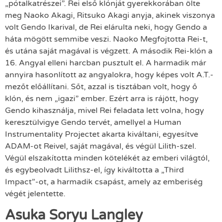
„pótalkatrészei”. Rei első klónját gyerekkorában ölte
meg Naoko Akagi, Ritsuko Akagi anyja, akinek viszonya
volt Gendo Ikarival, de Rei elárulta neki, hogy Gendo a
háta mögött semmibe veszi. Naoko Megfojtotta Rei-t,
és utána saját magával is végzett. A második Rei-klón a
16. Angyal elleni harcban pusztult el. A harmadik már
annyira hasonlított az angyalokra, hogy képes volt A.T.-
mezőt előállítani. Sőt, azzal is tisztában volt, hogy ő
klón, és nem „igazi” ember. Ezért arra is rájött, hogy
Gendo kihasználja, mivel Rei feladata lett volna, hogy
keresztülvigye Gendo tervét, amellyel a Human
Instrumentality Projectet akarta kiváltani, egyesítve
ADAM-ot Reivel, saját magával, és végül Lilith-szel.
Végül elszakította minden kötelékét az emberi világtól,
és egybeolvadt Lilithsz-el, így kiváltotta a „Third
Impact”-ot, a harmadik csapást, amely az emberiség
végét jelentette.
Asuka Soryu Langley