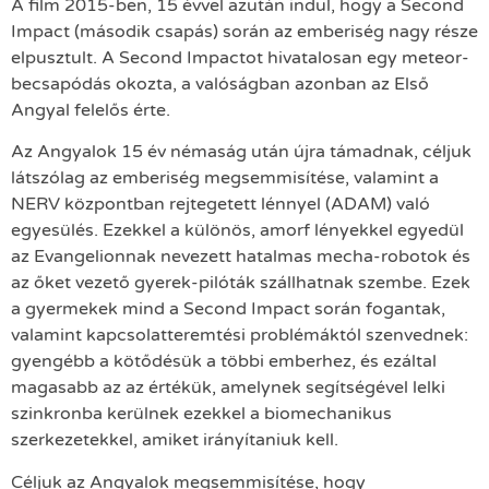
A film 2015-ben, 15 évvel azután indul, hogy a Second
Impact (második csapás) során az emberiség nagy része
elpusztult. A Second Impactot hivatalosan egy meteor-
becsapódás okozta, a valóságban azonban az Első
Angyal felelős érte.
Az Angyalok 15 év némaság után újra támadnak, céljuk
látszólag az emberiség megsemmisítése, valamint a
NERV központban rejtegetett lénnyel (ADAM) való
egyesülés. Ezekkel a különös, amorf lényekkel egyedül
az Evangelionnak nevezett hatalmas mecha-robotok és
az őket vezető gyerek-pilóták szállhatnak szembe. Ezek
a gyermekek mind a Second Impact során fogantak,
valamint kapcsolatteremtési problémáktól szenvednek:
gyengébb a kötődésük a többi emberhez, és ezáltal
magasabb az az értékük, amelynek segítségével lelki
szinkronba kerülnek ezekkel a biomechanikus
szerkezetekkel, amiket irányítaniuk kell.
Céljuk az Angyalok megsemmisítése, hogy