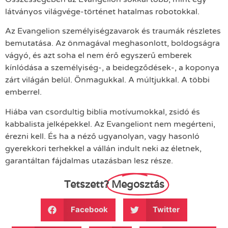
látványos világvége-történet hatalmas robotokkal.
Az Evangelion személyiségzavarok és traumák részletes
bemutatása. Az önmagával meghasonlott, boldogságra
vágyó, és azt soha el nem érő egyszerű emberek
kínlódása a személyiség-, a beidegződések-, a koponya
zárt világán belül. Önmagukkal. A múltjukkal. A többi
emberrel.
Hiába van csordultig biblia motívumokkal, zsidó és
kabbalista jelképekkel. Az Evangeliont nem megérteni,
érezni kell. És ha a néző ugyanolyan, vagy hasonló
gyerekkori terhekkel a vállán indult neki az életnek,
garantáltan fájdalmas utazásban lesz része.
Tetszett?
Megosztás
Facebook
Twitter