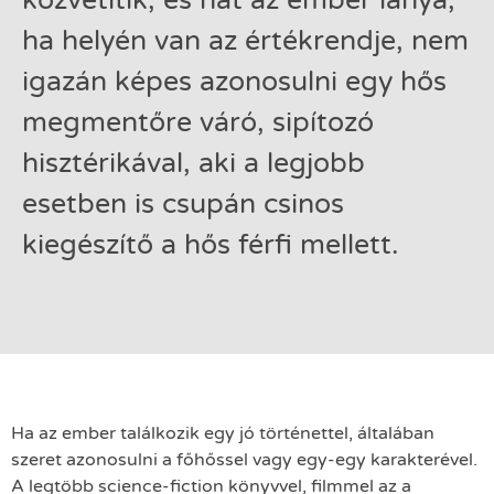
közvetítik, és hát az ember lánya,
ha helyén van az értékrendje, nem
igazán képes azonosulni egy hős
megmentőre váró, sipítozó
hisztérikával, aki a legjobb
esetben is csupán csinos
kiegészítő a hős férfi mellett.
Ha az ember találkozik egy jó történettel, általában
szeret azonosulni a főhőssel vagy egy-egy karakterével.
A legtöbb science-fiction könyvvel, filmmel az a