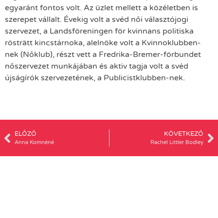
egyaránt fontos volt. Az üzlet mellett a közéletben is
szerepet vállalt. Évekig volt a svéd női választójogi
szervezet, a Landsföreningen för kvinnans politiska
rösträtt kincstárnoka, alelnöke volt a Kvinnoklubben-
nek (Nőklub), részt vett a Fredrika-Bremer-förbundet
nőszervezet munkájában és aktiv tagja volt a svéd
újságírók szervezetének, a Publicistklubben-nek.
ELŐZŐ
KÖVETKEZŐ
Anna Komnéné
Rachel Littler Bodley