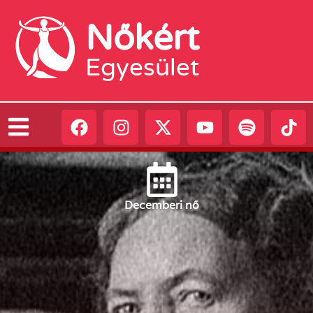
Nőkért
Egyesület
December
i nő