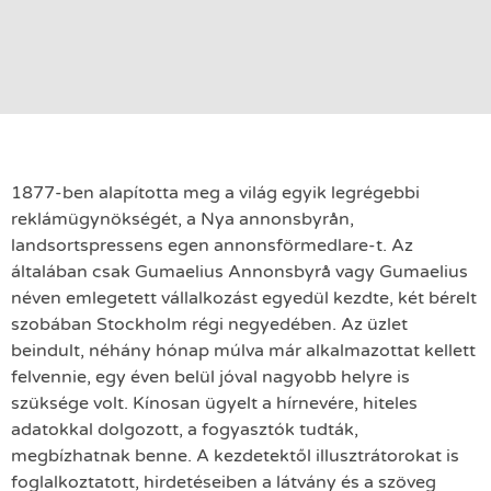
1877-ben alapította meg a világ egyik legrégebbi
reklámügynökségét, a Nya annonsbyrån,
landsortspressens egen annonsförmedlare-t. Az
általában csak Gumaelius Annonsbyrå vagy Gumaelius
néven emlegetett vállalkozást egyedül kezdte, két bérelt
szobában Stockholm régi negyedében. Az üzlet
beindult, néhány hónap múlva már alkalmazottat kellett
felvennie, egy éven belül jóval nagyobb helyre is
szüksége volt. Kínosan ügyelt a hírnevére, hiteles
adatokkal dolgozott, a fogyasztók tudták,
megbízhatnak benne. A kezdetektől illusztrátorokat is
foglalkoztatott, hirdetéseiben a látvány és a szöveg