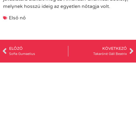
melynek hosszú ideig az egyetlen nőtagja volt.
Első nő
ELŐZŐ
KÖVETKEZŐ
Sofia Gumaelius
Takaróné Gáll Beatrix