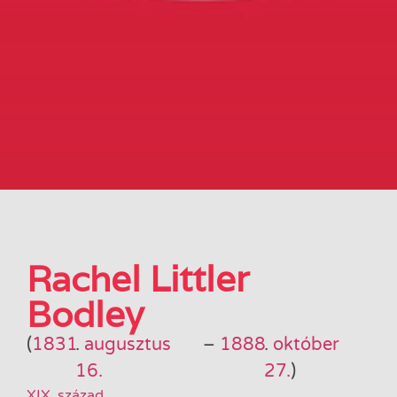
Rachel Littler
Bodley
(
1831
.
augusztus
–
1888
.
október
16.
27.
)
XIX. század