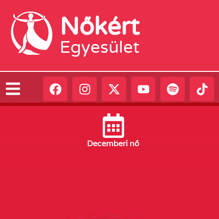
Nőkért
Egyesület
December
i nő