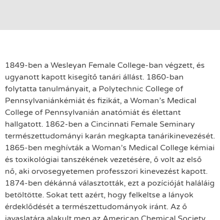
1849-ben a Wesleyan Female College-ban végzett, és
ugyanott kapott kisegítő tanári állást. 1860-ban
folytatta tanulmányait, a Polytechnic College of
Pennsylvaniánkémiát és fizikát, a Woman’s Medical
College of Pennsylvanián anatómiát és élettant
hallgatott. 1862-ben a Cincinnati Female Seminary
természettudományi karán megkapta tanárikinevezését.
1865-ben meghívták a Woman’s Medical College kémiai
és toxikológiai tanszékének vezetésére, ő volt az első
nő, aki orvosegyetemen professzori kinevezést kapott.
1874-ben dékánná választották, ezt a pozícióját haláláig
betöltötte. Sokat tett azért, hogy felkeltse a lányok
érdeklődését a természettudományok iránt. Az ő
javaslatára alakult meg az American Chemical Society,