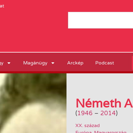
at
gy
Magánügy
Arckép
Podcast
Németh A
(
1946
–
2014
)
XX. század
Európa
,
Magyarország