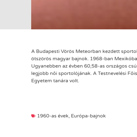
A Budapesti Vörös Meteorban kezdett sportoln
ötszörös magyar bajnok. 1968-ban Mexikóban 
Ugyanebben az évben 60,58-as országos csúc
legjobb női sportolójának. A Testnevelési Fő
Egyetem tanára volt.
1960-as évek
,
Európa-bajnok