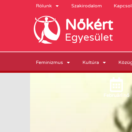
Rólunk
Szakirodalom
Kapcsol
Nőkért
Egyesület
Feminizmus
Kultúra
Közü
Február
i nő