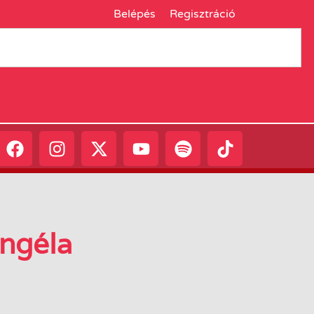
Belépés
Regisztráció
ngéla