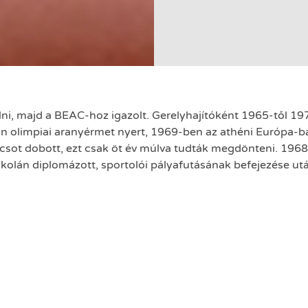
i, majd a BEAC-hoz igazolt. Gerelyhajítóként 1965-től 197
olimpiai aranyérmet nyert, 1969-ben az athéni Európa-baj
sot dobott, ezt csak öt év múlva tudták megdönteni. 196
iskolán diplomázott, sportolói pályafutásának befejezése u