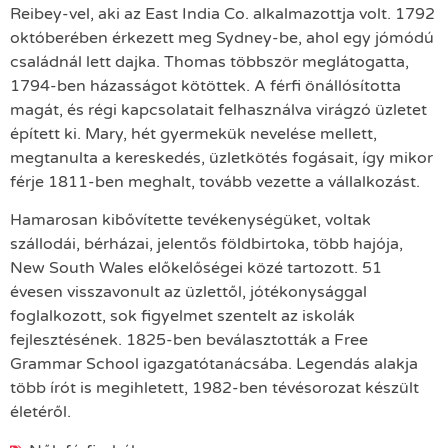
Reibey-vel, aki az East India Co. alkalmazottja volt. 1792
októberében érkezett meg Sydney-be, ahol egy jómódú
családnál lett dajka. Thomas többször meglátogatta,
1794-ben házasságot kötöttek. A férfi önállósította
magát, és régi kapcsolatait felhasználva virágzó üzletet
épített ki. Mary, hét gyermekük nevelése mellett,
megtanulta a kereskedés, üzletkötés fogásait, így mikor
férje 1811-ben meghalt, tovább vezette a vállalkozást.
Hamarosan kibővítette tevékenységüket, voltak
szállodái, bérházai, jelentős földbirtoka, több hajója,
New South Wales előkelőségei közé tartozott. 51
évesen visszavonult az üzlettől, jótékonysággal
foglalkozott, sok figyelmet szentelt az iskolák
fejlesztésének. 1825-ben beválasztották a Free
Grammar School igazgatótanácsába. Legendás alakja
több írót is megihletett, 1982-ben tévésorozat készült
életéről.