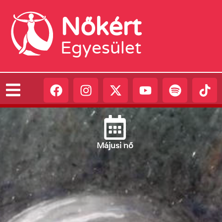
Nőkért
Egyesület
Május
i nő