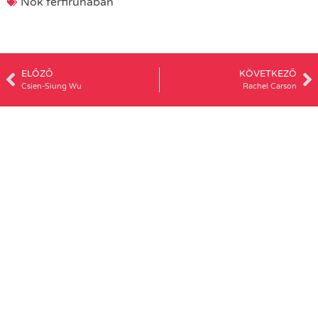
Nők férfiruhában
ELŐZŐ
KÖVETKEZŐ
Csien-Siung Wu
Rachel Carson