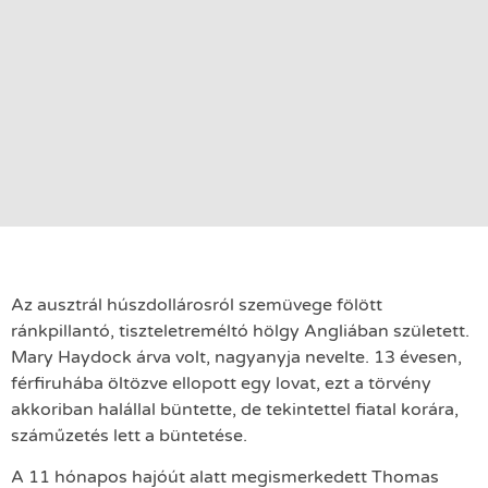
Az ausztrál húszdollárosról szemüvege fölött
ránkpillantó, tiszteletreméltó hölgy Angliában született.
Mary Haydock árva volt, nagyanyja nevelte. 13 évesen,
férfiruhába öltözve ellopott egy lovat, ezt a törvény
akkoriban halállal büntette, de tekintettel fiatal korára,
száműzetés lett a büntetése.
A 11 hónapos hajóút alatt megismerkedett Thomas