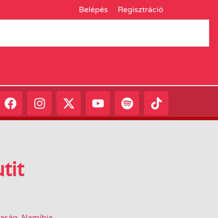
Belépés
Regisztráció
tit
saság
,
Namíbia