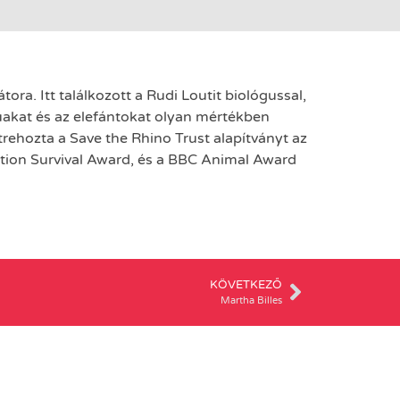
ora. Itt találkozott a Rudi Loutit biológussal,
úakat és az elefántokat olyan mértékben
trehozta a Save the Rhino Trust alapítványt az
tion Survival Award, és a BBC Animal Award
KÖVETKEZŐ
Martha Billes