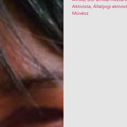
Aktivista
,
Állatjogi aktivis
Művész