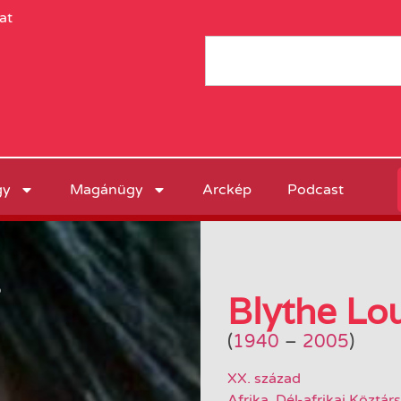
at
gy
Magánügy
Arckép
Podcast
ő
Blythe Lou
(
1940
–
2005
)
XX. század
Afrika
,
Dél-afrikai Köztár