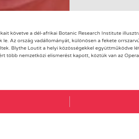
t követve a dél-afrikai Botanic Research Institute illusztrát
le. Az ország vadállományát, különösen a fekete orrszarv
rültek. Blythe Loutit a helyi közösségekkel együttműködve lé
rt több nemzetközi elismerést kapott, köztük van az Opera