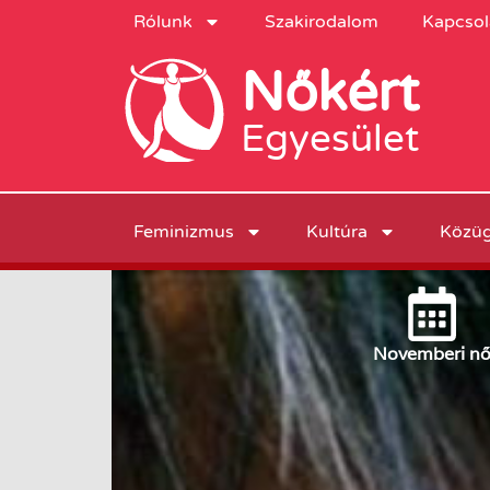
Rólunk
Szakirodalom
Kapcsol
Nőkért
Egyesület
Feminizmus
Kultúra
Közü
November
i n