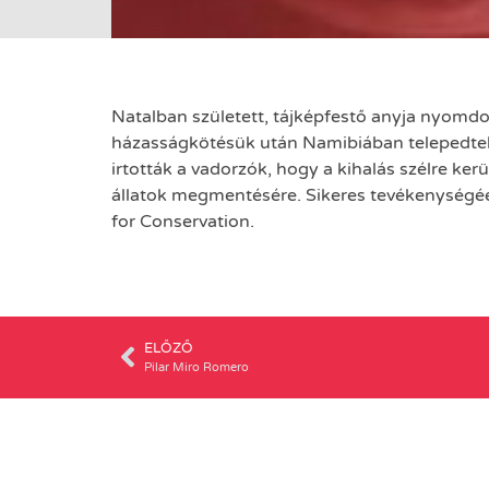
Natalban született, tájképfestő anyja nyomdokai
házasságkötésük után Namibiában telepedtek 
irtották a vadorzók, hogy a kihalás szélre ke
állatok megmentésére. Sikeres tevékenységéé
for Conservation.
ELŐZŐ
Pilar Miro Romero