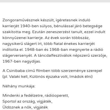
Zongoraművésznek készült, ígéretesnek induló
karrierjét 1940-ben súlyos, bénulással járó betegsége
szakította meg. Ezután zeneszerzést tanult, ezzel indult
könnyűzenei karrierje. Az évek során többszáz,
nagysikerű slágert írt, több fiatal énekes karrierjét
indította el. 1948-ban és 1968-ban megnyerte a rádió
slágerversenyét. A táncdalfesztiválok népszerű szerzője,
1967-ben nagydíjas.
A Csinibaba című filmben több szerzeménye szerepel
(pl. Valaki kell, Különös éjszaka volt, Imádok élni)
Néhány munkája:
Mindenki a fedélzetre, rádióoperett,
Sportol az ország, vígjáték,
Üldöznek a nők, vígjáték