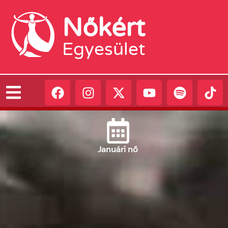
Nőkért
Egyesület
Január
i nő