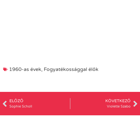
1960-as évek
,
Fogyatékossággal élők
ELŐZŐ
KÖVETKEZŐ
Sophie Scholl
Violette Szabo