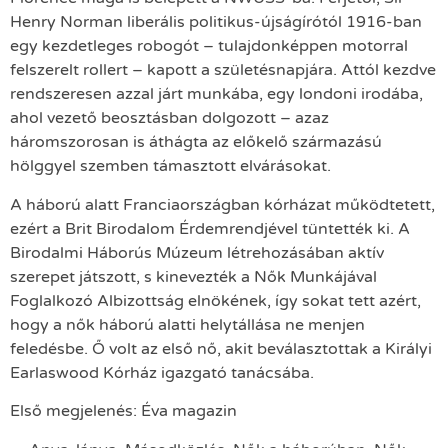
Henry Norman liberális politikus-újságírótól 1916-ban
egy kezdetleges robogót – tulajdonképpen motorral
felszerelt rollert – kapott a születésnapjára. Attól kezdve
rendszeresen azzal járt munkába, egy londoni irodába,
ahol vezető beosztásban dolgozott – azaz
háromszorosan is áthágta az előkelő származású
hölggyel szemben támasztott elvárásokat.
A háború alatt Franciaországban kórházat működtetett,
ezért a Brit Birodalom Érdemrendjével tüntették ki. A
Birodalmi Háborús Múzeum létrehozásában aktív
szerepet játszott, s kinevezték a Nők Munkájával
Foglalkozó Albizottság elnökének, így sokat tett azért,
hogy a nők háború alatti helytállása ne menjen
feledésbe. Ő volt az első nő, akit beválasztottak a Királyi
Earlaswood Kórház igazgató tanácsába.
Első megjelenés: Éva magazin