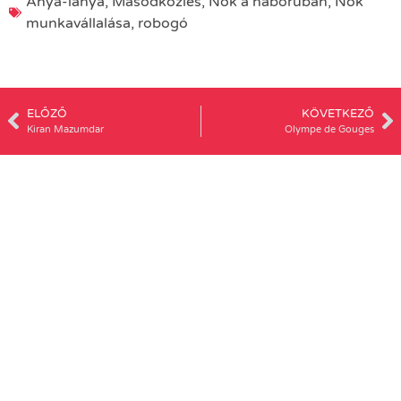
Anya-lánya
,
Másodközlés
,
Nők a háborúban
,
Nők
munkavállalása
,
robogó
ELŐZŐ
KÖVETKEZŐ
Kiran Mazumdar
Olympe de Gouges