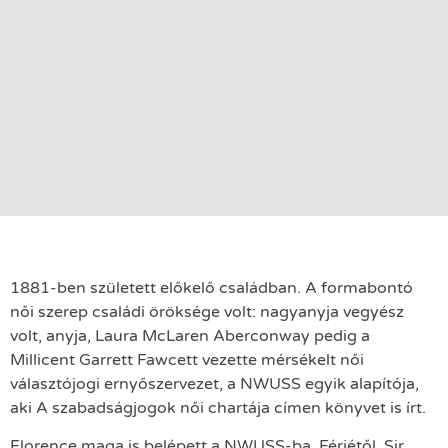
1881-ben született előkelő családban. A formabontó
női szerep családi öröksége volt: nagyanyja vegyész
volt, anyja, Laura McLaren Aberconway pedig a
Millicent Garrett Fawcett vezette mérsékelt női
választójogi ernyőszervezet, a NWUSS egyik alapítója,
aki A szabadságjogok női chartája címen könyvet is írt.
Florence maga is belépett a NWUSS-ba. Férjétől, Sir