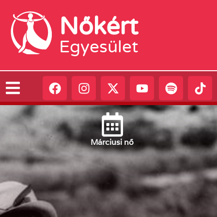
Nőkért
Egyesület
Március
i nő