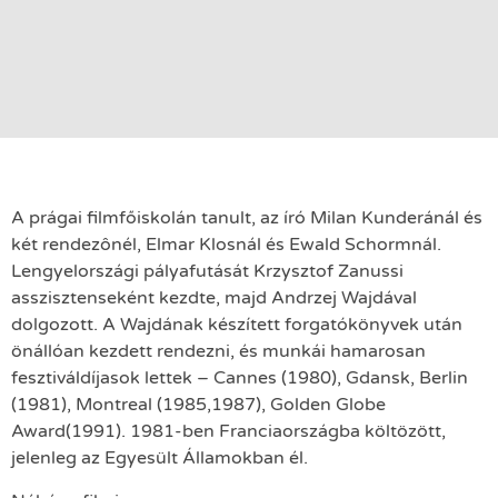
A prágai filmfőiskolán tanult, az író Milan Kunderánál és
két rendezônél, Elmar Klosnál és Ewald Schormnál.
Lengyelországi pályafutását Krzysztof Zanussi
asszisztenseként kezdte, majd Andrzej Wajdával
dolgozott. A Wajdának készített forgatókönyvek után
önállóan kezdett rendezni, és munkái hamarosan
fesztiváldíjasok lettek – Cannes (1980), Gdansk, Berlin
(1981), Montreal (1985,1987), Golden Globe
Award(1991). 1981-ben Franciaországba költözött,
jelenleg az Egyesült Államokban él.