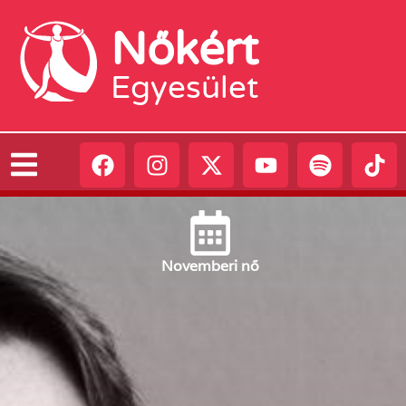
Nőkért
Egyesület
November
i nő