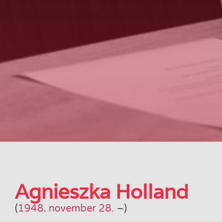
Agnieszka Holland
(
1948
.
november 28.
–
)