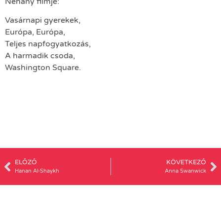
Néhány filmje:
Vasárnapi gyerekek,
Európa, Európa,
Teljes napfogyatkozás,
A harmadik csoda,
Washington Square.
ELŐZŐ
KÖVETKEZŐ
Hanan Al-Shaykh
Anna Swanwick