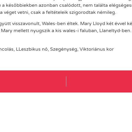
be a későbbiekben azonban csalódott, nem találta elégségesn
a véget vetni, csak a feltételeik szigorodtak némileg.
együtt visszavonult, Wales-ben éltek. Mary Lloyd két évve
ary mellett nyugszik a kis wales-i faluban, Llaneltyd-ben. A
ncolás
,
LLeszbikus nő
,
Szegénység
,
Viktoriánus kor