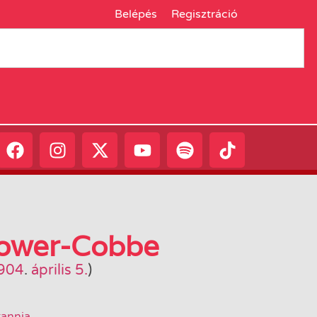
Belépés
Regisztráció
Power-Cobbe
904
.
április 5.
)
tannia