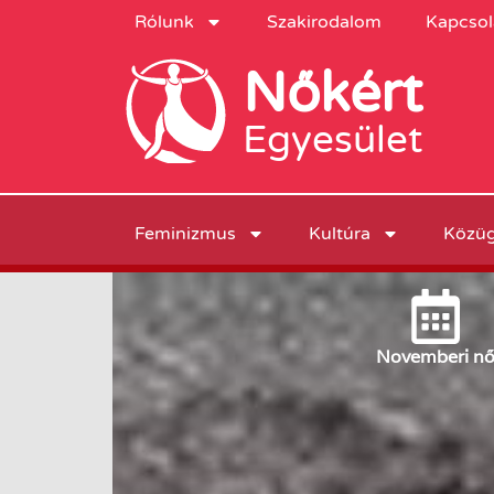
Rólunk
Szakirodalom
Kapcsol
Nőkért
Egyesület
Feminizmus
Kultúra
Közü
November
i n