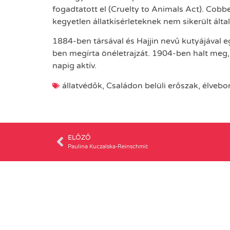
fogadtatott el (Cruelty to Animals Act). Cob
kegyetlen állatkísérleteknek nem sikerült által
1884-ben társával és Hajjin nevű kutyájával 
ben megírta önéletrajzát. 1904-ben halt meg, M
napig aktív.
állatvédők
,
Családon belüli erőszak
,
élvebo
ELŐZŐ
Paulina Kuczalska-Reinschmit