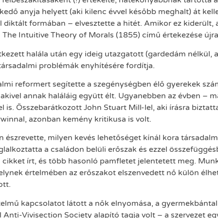
félbeszakításaként (!) értékelte, hatékonyabbnak tartotta 
kedő anyja helyett (aki kilenc évvel később meghalt) át kell
 diktált formában – elvesztette a hitét. Amikor ez kiderült,
e Intuitive Theory of Morals (1855) című értekezése újra 
zett halála után egy ideig utazgatott (gardedám nélkül,
társadalmi problémák enyhítésére fordítja.
almi reformert segítette a szegénységben élő gyerekek szám
akivel annak haláláig együtt élt. Ugyanebben az évben – m
l is. Összebarátkozott John Stuart Mill-lel, aki írásra biztat
rwinnal, azonban kemény kritikusa is volt.
rán észrevette, milyen kevés lehetőséget kínál kora társad
glalkoztatta a családon belüli erőszak és ezzel összefüggé
 cikket írt, és több hasonló pamfletet jelentetett meg. Mu
elynek értelmében az erőszakot elszenvedett nő külön élhetet
tt.
telmű kapcsolatot látott a nők elnyomása, a gyermekbántal
 Anti-Vivisection Society alapító tagja volt – a szervezet e