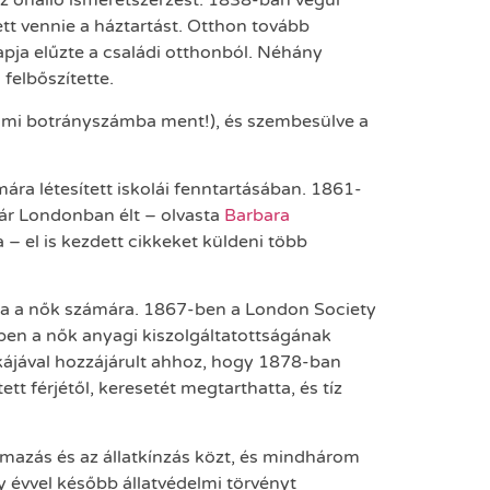
az önálló ismeretszerzést. 1838-ban végül
ett vennie a háztartást. Otthon tovább
 apja elűzte a családi otthonból. Néhány
felbőszítette.
 ami botrányszámba ment!), és szembesülve a
ára létesített iskolái fenntartásában. 1861-
ár Londonban élt – olvasta
Barbara
ta – el is kezdett cikkeket küldeni több
alma a nők számára. 1867-ben a London Society
sben a nők anyagi kiszolgáltatottságának
nkájával hozzájárult ahhoz, hogy 1878-ban
t férjétől, keresetét megtarthatta, és tíz
mazás és az állatkínzás közt, és mindhárom
gy évvel később állatvédelmi törvényt