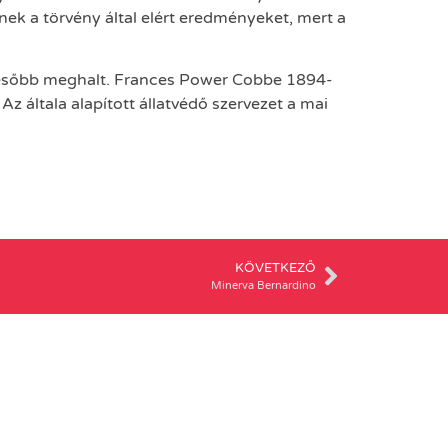
ek a törvény által elért eredményeket, mert a
l később meghalt. Frances Power Cobbe 1894-
z általa alapított állatvédő szervezet a mai
KÖVETKEZŐ
Minerva Bernardino