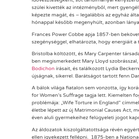
időveszteségként, sőt tanulmányai kényszerű 
szülei kivették az intézményből, mert gyengél
képezte magát, és – legalábbis az egyház által
hónappal később megenyhült, azonban lánya Th
Frances Power Cobbe apja 1857-ben bekövetke
szegénységgel, elhatározta, hogy energiáit a 
Bristolba költözött, és Mary Carpenter társad
ben megismerkedett Mary Lloyd szobrásszal, 
Bodichon
írásait, és találkozott Lydia Beckerre
újságnak, sikerrel. Barátságot tartott fenn Da
A bálok világa fiatalon sem vonzotta, így ko
for Women’s Suffrage tagja lett. Kiemelten fo
problémája: „Wife Torture in England” címmel
életbe lépett az új Matrimonial Causes Act, m
éven aluli gyermekeihez felügyeleti jogot kapo
Az áldozatok kiszolgáltatottsága révén egyér
ellen igyekezett fellépni. 1875-ben a National