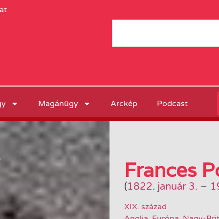
at
gy
Magánügy
Arckép
Podcast
ő
Frances 
(
1822
.
január 3.
–
1
XIX. század
Anglia
,
Európa
,
Nagy-Bri