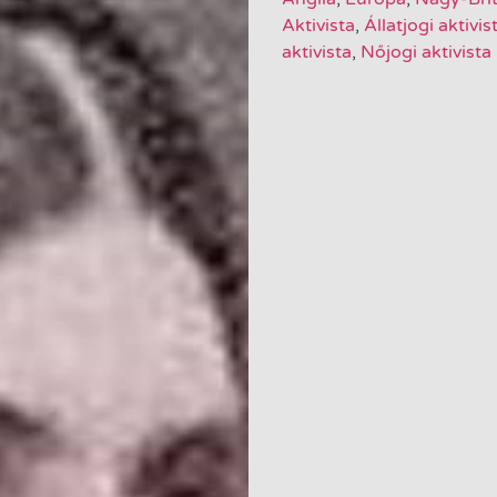
Aktivista
,
Állatjogi aktivis
aktivista
,
Nőjogi aktivista