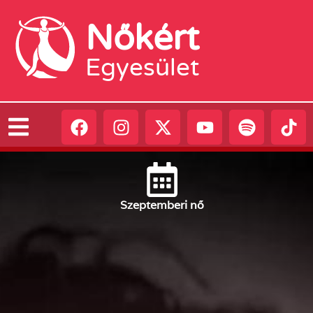
Nőkért
Egyesület
Szeptember
i nő