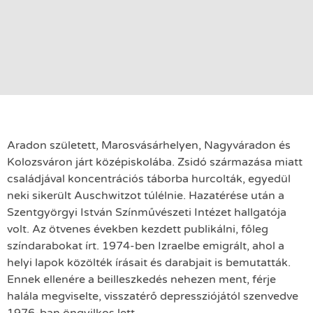
Aradon született, Marosvásárhelyen, Nagyváradon és
Kolozsváron járt középiskolába. Zsidó származása miatt
családjával koncentrációs táborba hurcolták, egyedül
neki sikerült Auschwitzot túlélnie. Hazatérése után a
Szentgyörgyi István Színművészeti Intézet hallgatója
volt. Az ötvenes években kezdett publikálni, főleg
színdarabokat írt. 1974-ben Izraelbe emigrált, ahol a
helyi lapok közölték írásait és darabjait is bemutatták.
Ennek ellenére a beilleszkedés nehezen ment, férje
halála megviselte, visszatérő depressziójától szenvedve
1976-ban öngyilkos lett.