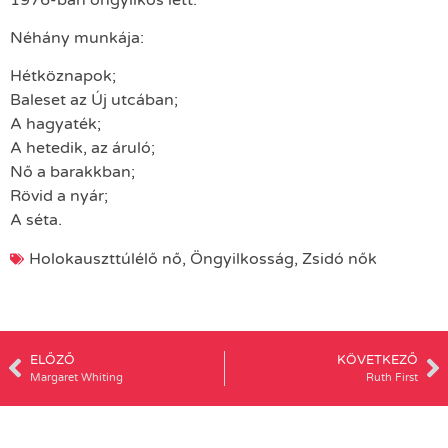
Néhány munkája:
Hétköznapok;
Baleset az Új utcában;
A hagyaték;
A hetedik, az áruló;
Nő a barakkban;
Rövid a nyár;
A séta.
Holokauszttúlélő nő
,
Öngyilkosság
,
Zsidó nők
ELŐZŐ
KÖVETKEZŐ
Margaret Whiting
Ruth First