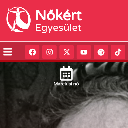
Nőkért
Egyesület
Március
i nő