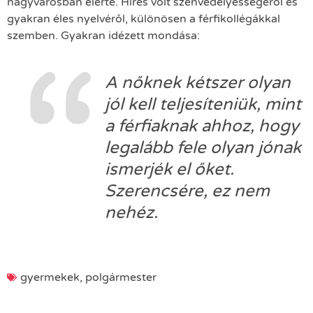
nagyvárosban elérte. Híres volt szenvedélyességéről és
gyakran éles nyelvéről, különösen a férfikollégákkal
szemben. Gyakran idézett mondása:
A nőknek kétszer olyan
jól kell teljesíteniük, mint
a férfiaknak ahhoz, hogy
legalább fele olyan jónak
ismerjék el őket.
Szerencsére, ez nem
nehéz.
gyermekek
,
polgármester