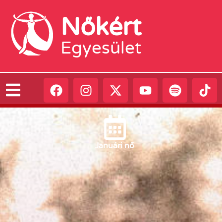
Nőkért
Egyesület
Január
i nő