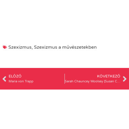
Szexizmus
,
Szexizmus a művészetekben
ELŐZŐ
KÖVETKEZŐ
Maria von Trapp
Sarah Chauncey Woolsey (Susan Coolidge)