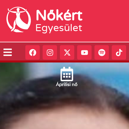
Nőkért
Egyesület
Április
i nő