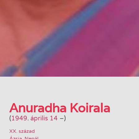
Anuradha Koirala
(
1949
.
április 14
–
)
XX. század
Ázsia
,
Nepál