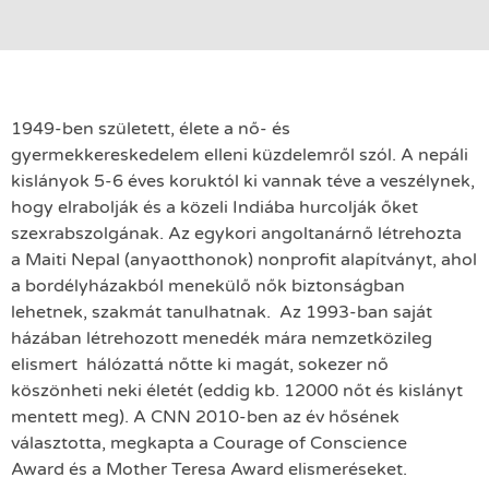
1949-ben született, élete a nő- és
gyermekkereskedelem elleni küzdelemről szól. A nepáli
kislányok 5-6 éves koruktól ki vannak téve a veszélynek,
hogy elrabolják és a közeli Indiába hurcolják őket
szexrabszolgának. Az egykori angoltanárnő létrehozta
a Maiti Nepal (anyaotthonok) nonprofit alapítványt, ahol
a bordélyházakból menekülő nők biztonságban
lehetnek, szakmát tanulhatnak. Az 1993-ban saját
házában létrehozott menedék mára nemzetközileg
elismert hálózattá nőtte ki magát, sokezer nő
köszönheti neki életét (eddig kb. 12000 nőt és kislányt
mentett meg). A CNN 2010-ben az év hősének
választotta, megkapta a Courage of Conscience
Award és a Mother Teresa Award elismeréseket.