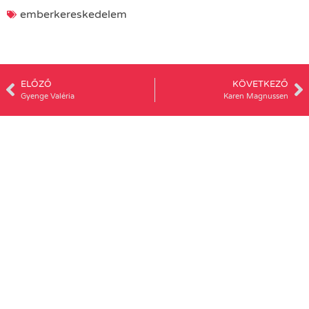
emberkereskedelem
ELŐZŐ
KÖVETKEZŐ
Gyenge Valéria
Karen Magnussen