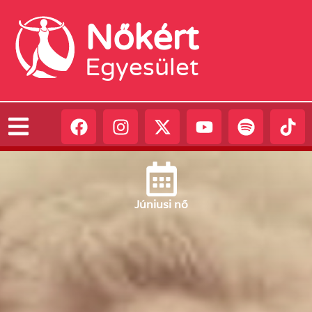
Nőkért
Egyesület
Június
i nő