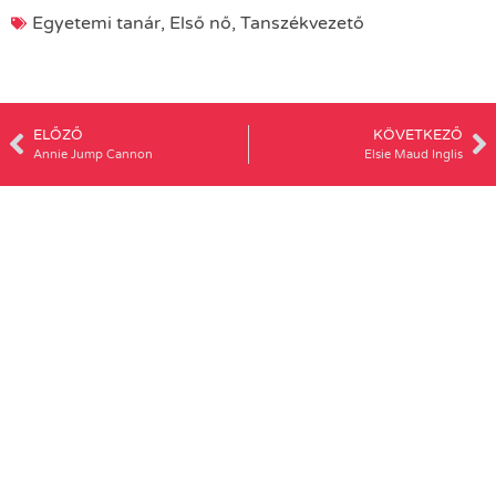
Egyetemi tanár
,
Első nő
,
Tanszékvezető
ELŐZŐ
KÖVETKEZŐ
Annie Jump Cannon
Elsie Maud Inglis