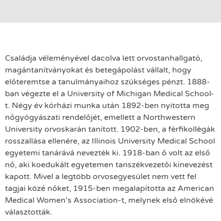
Családja véleményével dacolva lett orvostanhallgató,
magántanítványokat és betegápolást vállalt, hogy
előteremtse a tanulmányaihoz szükséges pénzt. 1888-
ban végezte el a University of Michigan Medical School-
t. Négy év kórházi munka után 1892-ben nyitotta meg
nőgyógyászati rendelőjét, emellett a Northwestern
University orvoskarán tanított. 1902-ben, a férfikollégák
rosszallása ellenére, az Illinois University Medical School
egyetemi tanárává nevezték ki. 1918-ban ő volt az első
nő, aki koedukált egyetemen tanszékvezetői kinevezést
kapott. Mivel a legtöbb orvosegyesület nem vett fel
tagjai közé nőket, 1915-ben megalapította az American
Medical Women’s Association-t, melynek első elnökévé
választották.