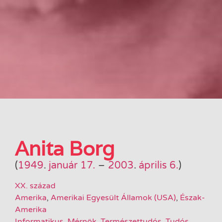
Anita Borg
(
1949
.
január 17.
–
2003
.
április 6.
)
XX. század
Amerika
,
Amerikai Egyesült Államok (USA)
,
Észak-
Amerika
Informatikus
,
Mérnök
,
Természettudós
,
Tudós