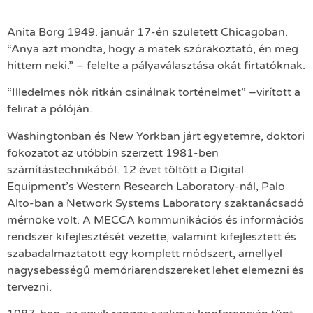
Anita Borg 1949. január 17-én született Chicagoban.
“Anya azt mondta, hogy a matek szórakoztató, én meg
hittem neki.” – felelte a pályaválasztása okát firtatóknak.
“Illedelmes nők ritkán csinálnak történelmet” –virított a
felirat a pólóján.
Washingtonban és New Yorkban járt egyetemre, doktori
fokozatot az utóbbin szerzett 1981-ben
számítástechnikából. 12 évet töltött a Digital
Equipment’s Western Research Laboratory-nál, Palo
Alto-ban a Network Systems Laboratory szaktanácsadó
mérnöke volt. A MECCA kommunikációs és információs
rendszer kifejlesztését vezette, valamint kifejlesztett és
szabadalmaztatott egy komplett módszert, amellyel
nagysebességű memóriarendszereket lehet elemezni és
tervezni.