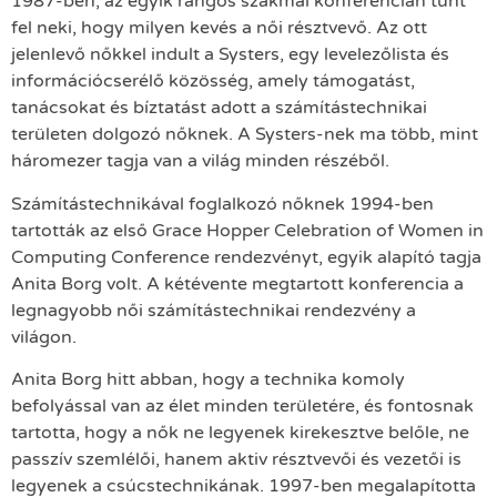
1987-ben, az egyik rangos szakmai konferencián tünt
fel neki, hogy milyen kevés a női résztvevő. Az ott
jelenlevő nőkkel indult a Systers, egy levelezőlista és
információcserélő közösség, amely támogatást,
tanácsokat és bíztatást adott a számítástechnikai
területen dolgozó nőknek. A Systers-nek ma több, mint
háromezer tagja van a világ minden részéből.
Számítástechnikával foglalkozó nőknek 1994-ben
tartották az első Grace Hopper Celebration of Women in
Computing Conference rendezvényt, egyik alapító tagja
Anita Borg volt. A kétévente megtartott konferencia a
legnagyobb női számítástechnikai rendezvény a
világon.
Anita Borg hitt abban, hogy a technika komoly
befolyással van az élet minden területére, és fontosnak
tartotta, hogy a nők ne legyenek kirekesztve belőle, ne
passzív szemlélői, hanem aktiv résztvevői és vezetői is
legyenek a csúcstechnikának. 1997-ben megalapította