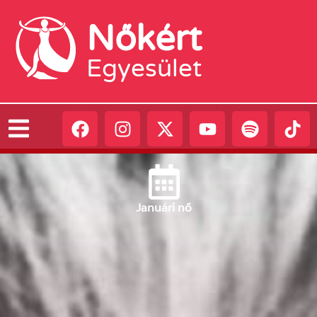
Nőkért
Egyesület
Január
i nő