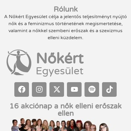
Rólunk
A Nőkért Egyesület célja a jelentős teljesítményt nyújtó
nők és a feminizmus történetének megismertetése,
valamint a nőkkel szembeni erőszak és a szexizmus
elleni küzdelem.
Nőkért
Egyesület
16 akciónap a nők elleni erőszak
ellen