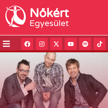
Nőkért
Egyesület