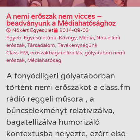
A nemi erőszak nem vicces –
beadványunk a Médiahatósághoz
Nőkért Egyesület
2014-09-03
Egyéb
,
Egyesületünk
,
Közügy
,
Média
,
Nők elleni
erőszak
,
Társadalom
,
Tevékenységünk
Class FM
,
erőszakbagatellizállás
,
gólyatábori nemi
erőszak
,
Médiahatóság
A fonyódligeti gólyatáborban
történt nemi erőszakot a class.fm
rádió reggeli műsora , a
bűncselekményt relativizálva,
bagatellizálva humorizáló
kontextusba helyezte, ezért első