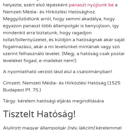
helyezte, ezért első lépésként
panaszt nyújtunk be
a
Nemzeti Média- és Hírközlési Hatósághoz.
Meggyőződtünk arról, hogy semmi akadálya, hogy
egyazon panaszt több állampolgár is benyújtson, így
mindenkit arra biztatunk, hogy ragadjon
tollat/billentyűzetet, és küldjön a hatóságnak akár saját
fogalmazású, akár a mi levelünket mintának vagy szó
szerint felhasználó levelet. (Megj. a hatóság csak postai
leveleket fogad, e-maileket nem!)
A nyomtatható verziót lásd alul a csatolmányban!
Címzett: Nemzeti Média- és Hírközlési Hatóság (1525
Budapest Pf. 75.)
Tárgy: kérelem hatósági eljárás megindítására
Tisztelt Hatóság!
Alulírott magyar állampolgár
(név, lakcím)
kérelemmel