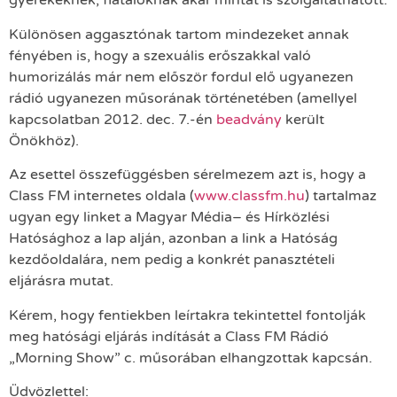
gyerekeknek, fiataloknak akár mintát is szolgáltathatott.
Különösen aggasztónak tartom mindezeket annak
fényében is, hogy a szexuális erőszakkal való
humorizálás már nem először fordul elő ugyanezen
rádió ugyanezen műsorának történetében (amellyel
kapcsolatban 2012. dec. 7.-én
beadvány
került
Önökhöz).
Az esettel összefüggésben sérelmezem azt is, hogy a
Class FM internetes oldala (
www.classfm.hu
) tartalmaz
ugyan egy linket a Magyar Média– és Hírközlési
Hatósághoz a lap alján, azonban a link a Hatóság
kezdőoldalára, nem pedig a konkrét panasztételi
eljárásra mutat.
Kérem, hogy fentiekben leírtakra tekintettel fontolják
meg hatósági eljárás indítását a Class FM Rádió
„Morning Show” c. műsorában elhangzottak kapcsán.
Üdvözlettel: