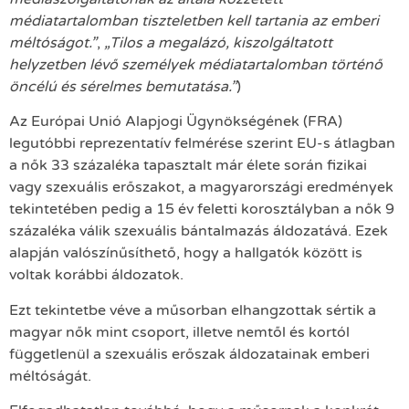
médiatartalomban tiszteletben kell tartania az emberi
méltóságot.”
,
„Tilos a megalázó, kiszolgáltatott
helyzetben lévő személyek médiatartalomban történő
öncélú és sérelmes bemutatása.”
)
Az Európai Unió Alapjogi Ügynökségének (FRA)
legutóbbi reprezentatív felmérése szerint EU-s átlagban
a nők 33 százaléka tapasztalt már élete során fizikai
vagy szexuális erőszakot, a magyarországi eredmények
tekintetében pedig a 15 év feletti korosztályban a nők 9
százaléka válik szexuális bántalmazás áldozatává. Ezek
alapján valószínűsíthető, hogy a hallgatók között is
voltak korábbi áldozatok.
Ezt tekintetbe véve a műsorban elhangzottak sértik a
magyar nők mint csoport, illetve nemtől és kortól
függetlenül a szexuális erőszak áldozatainak emberi
méltóságát.