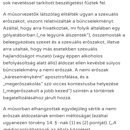
sok nevetéssel tarkított beszélgetést fűztek fel.
A műsorvezetők látszólag elítélték ugyan a szexuális
erőszakot, viszont relativizálták a bűncselekményt.
Azáltal, hogy arra hivatkoztak, mi folyik általában egy
gólyatáborban („ne legyünk álszentek”), összemosták a
beleegyezéses szexet és a szexuális erőszakot, illetve
arra utaltak, hogy más esetekben szexuális
hajlandóságot mutató (vagy éppen alkoholos
befolyásoltság alatt álló) áldozat ellen kevésbé súlyos
bűncselekmény a nemi erőszak. A nemi erőszak
„káreseményként” aposztrofálása, és a
„megerőszakolás” szó vicces kontextusba helyezése
(„megerőszakolt a jobb kezed”) szintén a történtek
bagatellizálásához járult hozzá.
A műsorban elhangzottak egyidejűleg sértik a nemi
erőszak áldozatának emberi méltóságát (ezáltal
ugyanezen törvény 14. § -nak (1) es (2) pontját). (
„A
médiaszolgáltatónak az általa közzétett