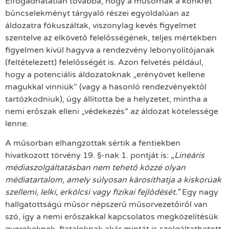
Elfogadhatatlan továbbá, hogy a műsornak a konkrét
bűncselekményt tárgyaló részei egyoldalúan az
áldozatra fókuszáltak, viszonylag kevés figyelmet
szentelve az elkövető felelősségének, teljes mértékben
figyelmen kivül hagyva a rendezvény lebonyolítójanak
(feltételezett) felelősségét is. Azon felvetés például,
hogy a potenciális áldozatoknak „erényövet kellene
magukkal vinniük” (vagy a hasonló rendezvényektől
tartózkodniuk), úgy állította be a helyzetet, mintha a
nemi erőszak elleni „védekezés” az áldozat kötelessége
lenne.
A műsorban elhangzottak sértik a fentiekben
hivatkozott törvény 19. §-nak 1. pontját is:
„Lineáris
médiaszolgáltatásban nem tehető közzé olyan
médiatartalom, amely súlyosan károsíthatja a kiskorúak
szellemi, lelki, erkölcsi vagy fizikai fejlődését.”
Egy nagy
hallgatottságú műsor népszerű műsorvezetőiről van
szó, így a nemi erőszakkal kapcsolatos megközelítésük