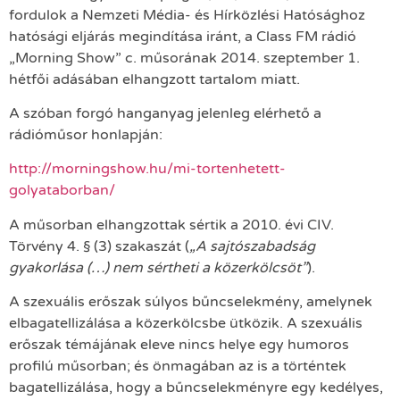
fordulok a Nemzeti Média- és Hírközlési Hatósághoz
hatósági eljárás megindítása iránt, a Class FM rádió
„Morning Show” c. műsorának 2014. szeptember 1.
hétfői adásában elhangzott tartalom miatt.
A szóban forgó hanganyag jelenleg elérhető a
rádióműsor honlapján:
http://morningshow.hu/mi-tortenhetett-
golyataborban/
A műsorban elhangzottak sértik a 2010. évi CIV.
Törvény 4. § (3) szakaszát (
„A sajtószabadság
gyakorlása (…) nem sértheti a közerkölcsöt”
).
A szexuális erőszak súlyos bűncselekmény, amelynek
elbagatellizálása a közerkölcsbe ütközik. A szexuális
erőszak témájának eleve nincs helye egy humoros
profilú műsorban; és önmagában az is a történtek
bagatellizálása, hogy a bűncselekményre egy kedélyes,