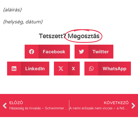
(aláírás)
(helység, dátum)
Tetszett?
Megosztás
Facebook
Twitter
LinkedIn
X
WhatsApp
ELŐZŐ
KÖVETKEZŐ
Házasság és hivatás – Schwimmer Rózsa előadása Szegeden, 1908
A nemi erőszak nem vicces – a Nőkért Egyesület és a csatlakozó szervezetek sajtónyilatkozata