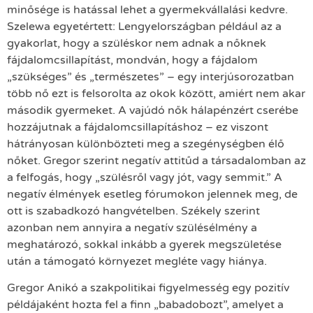
minősége is hatással lehet a gyermekvállalási kedvre.
Szelewa egyetértett: Lengyelországban például az a
gyakorlat, hogy a szüléskor nem adnak a nőknek
fájdalomcsillapítást, mondván, hogy a fájdalom
„szükséges” és „természetes” – egy interjúsorozatban
több nő ezt is felsorolta az okok között, amiért nem akar
második gyermeket. A vajúdó nők hálapénzért cserébe
hozzájutnak a fájdalomcsillapításhoz – ez viszont
hátrányosan különbözteti meg a szegénységben élő
nőket. Gregor szerint negatív attitűd a társadalomban az
a felfogás, hogy „szülésről vagy jót, vagy semmit.” A
negatív élmények esetleg fórumokon jelennek meg, de
ott is szabadkozó hangvételben. Székely szerint
azonban nem annyira a negatív szülésélmény a
meghatározó, sokkal inkább a gyerek megszületése
után a támogató környezet megléte vagy hiánya.
Gregor Anikó a szakpolitikai figyelmesség egy pozitív
példájaként hozta fel a finn „babadobozt”, amelyet a