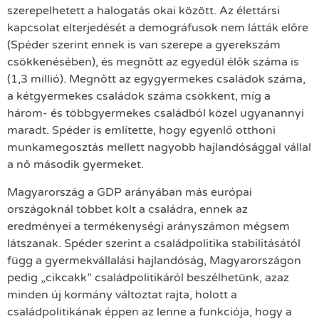
szerepelhetett a halogatás okai között. Az élettársi
kapcsolat elterjedését a demográfusok nem látták előre
(Spéder szerint ennek is van szerepe a gyerekszám
csökkenésében), és megnőtt az egyedül élők száma is
(1,3 millió). Megnőtt az egygyermekes családok száma,
a kétgyermekes családok száma csökkent, míg a
három- és többgyermekes családból közel ugyanannyi
maradt. Spéder is említette, hogy egyenlő otthoni
munkamegosztás mellett nagyobb hajlandósággal vállal
a nő második gyermeket.
Magyarország a GDP arányában más európai
országoknál többet költ a családra, ennek az
eredményei a termékenységi arányszámon mégsem
látszanak. Spéder szerint a családpolitika stabilitásától
függ a gyermekvállalási hajlandóság, Magyarországon
pedig „cikcakk” családpolitikáról beszélhetünk, azaz
minden új kormány változtat rajta, holott a
családpolitikának éppen az lenne a funkciója, hogy a