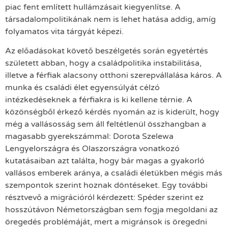
piac fent említett hullámzásait kiegyenlítse. A
társadalompolitikának nem is lehet hatása addig, amíg
folyamatos vita tárgyát képezi.
Az előadásokat követő beszélgetés során egyetértés
született abban, hogy a családpolitika instabilitása,
illetve a férfiak alacsony otthoni szerepvállalása káros. A
munka és családi élet egyensúlyát célzó
intézkedéseknek a férfiakra is ki kellene térnie. A
közönségből érkező kérdés nyomán az is kiderült, hogy
még a vallásosság sem áll feltétlenül összhangban a
magasabb gyerekszámmal: Dorota Szelewa
Lengyelországra és Olaszországra vonatkozó
kutatásaiban azt találta, hogy bár magas a gyakorló
vallásos emberek aránya, a családi életükben mégis más
szempontok szerint hoznak döntéseket. Egy további
résztvevő a migrációról kérdezett: Spéder szerint ez
hosszútávon Németországban sem fogja megoldani az
öregedés problémáját, mert a migránsok is öregedni