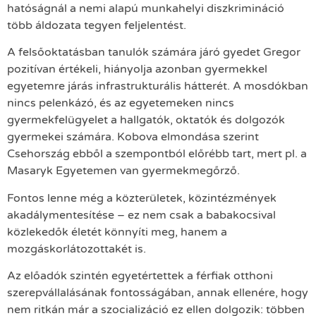
hatóságnál a nemi alapú munkahelyi diszkrimináció
több áldozata tegyen feljelentést.
A felsőoktatásban tanulók számára járó gyedet Gregor
pozitívan értékeli, hiányolja azonban gyermekkel
egyetemre járás infrastrukturális hátterét. A mosdókban
nincs pelenkázó, és az egyetemeken nincs
gyermekfelügyelet a hallgatók, oktatók és dolgozók
gyermekei számára. Kobova elmondása szerint
Csehország ebből a szempontból előrébb tart, mert pl. a
Masaryk Egyetemen van gyermekmegőrző.
Fontos lenne még a közterületek, közintézmények
akadálymentesítése – ez nem csak a babakocsival
közlekedők életét könnyíti meg, hanem a
mozgáskorlátozottakét is.
Az előadók szintén egyetértettek a férfiak otthoni
szerepvállalásának fontosságában, annak ellenére, hogy
nem ritkán már a szocializáció ez ellen dolgozik: többen