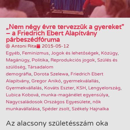
„Nem négy évre tervezzük a gyereket”
– a Friedrich Ebert Alapítvány
párbeszédfóruma
Antoni Rita
2015-05-12
Egyéb
,
Feminizmus
,
Jogok és lehetőségek
,
Közügy
,
Magánügy
,
Politika
,
Reprodukciós jogok
,
Szülés és
szülőség
,
Társadalom
demográfia
,
Dorota Szelewa
,
Friedrich Ebert
Alapítvány
,
Gregor Anikó
,
gyermekválallás
,
Gyermekvállalás
,
Kováts Eszter
,
KSH
,
Lengyelország
,
Lubica Kobová
,
munka-magánélet egyensúlya
,
Nagycsaládosok Országos Egyesülete
,
nők
munkavállalása
,
Spéder zsolt
,
Székely Hajnalka
Az alacsony születésszám oka