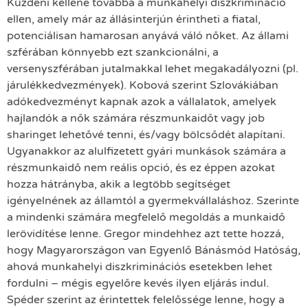
Küzdeni kellene továbbá a munkahelyi diszkrimináció
ellen, amely már az állásinterjún érintheti a fiatal,
potenciálisan hamarosan anyává váló nőket. Az állami
szférában könnyebb ezt szankcionálni, a
versenyszférában jutalmakkal lehet megakadályozni (pl.
járulékkedvezmények). Kobová szerint Szlovákiában
adókedvezményt kapnak azok a vállalatok, amelyek
hajlandók a nők számára részmunkaidőt vagy job
sharinget lehetővé tenni, és/vagy bölcsődét alapítani.
Ugyanakkor az alulfizetett gyári munkások számára a
részmunkaidő nem reális opció, és ez éppen azokat
hozza hátrányba, akik a legtöbb segítséget
igényelnének az államtól a gyermekvállaláshoz. Szerinte
a mindenki számára megfelelő megoldás a munkaidő
lerövidítése lenne. Gregor mindehhez azt tette hozzá,
hogy Magyarországon van Egyenlő Bánásmód Hatóság,
ahová munkahelyi diszkriminációs esetekben lehet
fordulni – mégis egyelőre kevés ilyen eljárás indul.
Spéder szerint az érintettek felelőssége lenne, hogy a