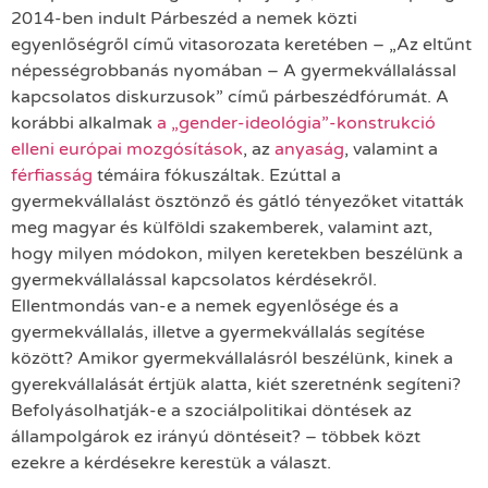
2014-ben indult Párbeszéd a nemek közti
egyenlőségről című vitasorozata keretében – „Az eltűnt
népességrobbanás nyomában – A gyermekvállalással
kapcsolatos diskurzusok” című párbeszédfórumát. A
korábbi alkalmak
a „gender-ideológia”-konstrukció
elleni európai mozgósítások
, az
anyaság
, valamint a
férfiasság
témáira fókuszáltak. Ezúttal a
gyermekvállalást ösztönző és gátló tényezőket vitatták
meg magyar és külföldi szakemberek, valamint azt,
hogy milyen módokon, milyen keretekben beszélünk a
gyermekvállalással kapcsolatos kérdésekről.
Ellentmondás van-e a nemek egyenlősége és a
gyermekvállalás, illetve a gyermekvállalás segítése
között? Amikor gyermekvállalásról beszélünk, kinek a
gyerekvállalását értjük alatta, kiét szeretnénk segíteni?
Befolyásolhatják-e a szociálpolitikai döntések az
állampolgárok ez irányú döntéseit? – többek közt
ezekre a kérdésekre kerestük a választ.