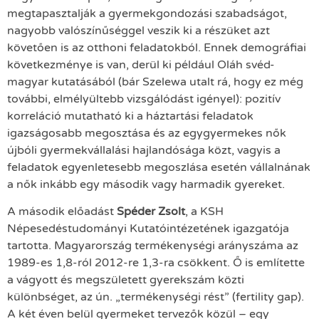
megtapasztalják a gyermekgondozási szabadságot,
nagyobb valószínűséggel veszik ki a részüket azt
követően is az otthoni feladatokból. Ennek demográfiai
következménye is van, derül ki például Oláh svéd-
magyar kutatásából (bár Szelewa utalt rá, hogy ez még
további, elmélyültebb vizsgálódást igényel): pozitív
korreláció mutatható ki a háztartási feladatok
igazságosabb megosztása és az egygyermekes nők
újbóli gyermekvállalási hajlandósága közt, vagyis a
feladatok egyenletesebb megoszlása esetén vállalnának
a nők inkább egy második vagy harmadik gyereket.
A második előadást
Spéder Zsolt
, a KSH
Népesedéstudományi Kutatóintézetének igazgatója
tartotta. Magyarország termékenységi arányszáma az
1989-es 1,8-ról 2012-re 1,3-ra csökkent. Ő is említette
a vágyott és megszületett gyerekszám közti
különbséget, az ún. „termékenységi rést” (fertility gap).
A két éven belül gyermeket tervezők közül – egy