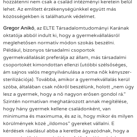
hozzátenni nem csak a család intézményi keretein belül
lehet. Az említett érzékenységünkkel együtt más
közösségekben is találhatunk védelmet.
Gregor Anikó
, az ELTE Társadalomtudományi Karának
oktatója abból indult ki, hogy a gyermekvállalásról
meglehetősen normatív módon szokás beszélni.
Például, bizonyos társadalmi csoportok
gyermekvállalását preferálja az állam, más társadalmi
csoportokét kimondottan ellenzi (utóbbi szélsőséges,
ám sajnos valós megnyilvánulása a roma nők kényszer-
sterilizációja). Továbbá, amikor a gyermekvállalás kerül
szóba, általában csak nőkről beszélünk, holott „nem úgy
lesz a gyermek, hogy a nő nagyon erősen gondol rá.”
Szintén normatívan meghatározott annak megítélése,
hogy hány gyermek kellene családonként, van
minimuma és maximuma, és az is, hogy mikor és milyen
körülmények közé „ildomos” gyereket vállalni. E
kérdések ráadásul abba a keretbe ágyazódnak, hogy a