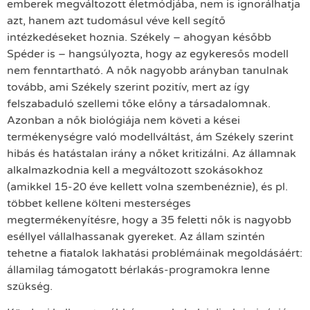
emberek megváltozott életmódjába, nem is ignorálhatja
azt, hanem azt tudomásul véve kell segítő
intézkedéseket hoznia. Székely – ahogyan később
Spéder is – hangsúlyozta, hogy az egykeresős modell
nem fenntartható. A nők nagyobb arányban tanulnak
tovább, ami Székely szerint pozitív, mert az így
felszabaduló szellemi tőke előny a társadalomnak.
Azonban a nők biológiája nem követi a kései
termékenységre való modellváltást, ám Székely szerint
hibás és hatástalan irány a nőket kritizálni. Az államnak
alkalmazkodnia kell a megváltozott szokásokhoz
(amikkel 15-20 éve kellett volna szembenéznie), és pl.
többet kellene költeni mesterséges
megtermékenyítésre, hogy a 35 feletti nők is nagyobb
eséllyel vállalhassanak gyereket. Az állam szintén
tehetne a fiatalok lakhatási problémáinak megoldásáért:
államilag támogatott bérlakás-programokra lenne
szükség.