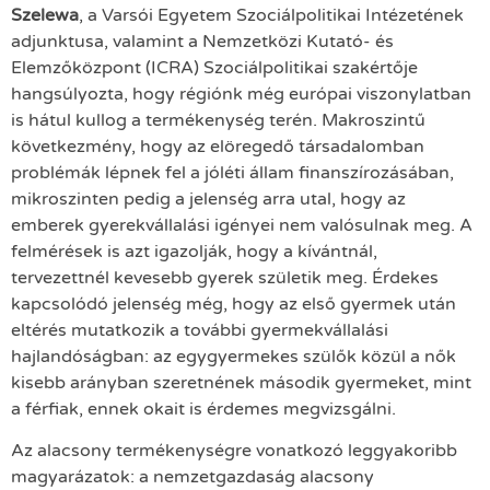
Szelewa
, a Varsói Egyetem Szociálpolitikai Intézetének
adjunktusa, valamint a Nemzetközi Kutató- és
Elemzőközpont (ICRA) Szociálpolitikai szakértője
hangsúlyozta, hogy régiónk még európai viszonylatban
is hátul kullog a termékenység terén. Makroszintű
következmény, hogy az elöregedő társadalomban
problémák lépnek fel a jóléti állam finanszírozásában,
mikroszinten pedig a jelenség arra utal, hogy az
emberek gyerekvállalási igényei nem valósulnak meg. A
felmérések is azt igazolják, hogy a kívántnál,
tervezettnél kevesebb gyerek születik meg. Érdekes
kapcsolódó jelenség még, hogy az első gyermek után
eltérés mutatkozik a további gyermekvállalási
hajlandóságban: az egygyermekes szülők közül a nők
kisebb arányban szeretnének második gyermeket, mint
a férfiak, ennek okait is érdemes megvizsgálni.
Az alacsony termékenységre vonatkozó leggyakoribb
magyarázatok: a nemzetgazdaság alacsony