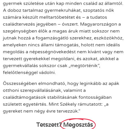
gyermek születése után kap minden család az államtól.
A doboz tartalmaz gyermekruhákat, szoptatós nők
számára készült melltartóbetétet és – a tudatos
családtervezés jegyében – óvszert. Magyarországon a
szegénységben élők a magas áruk miatt sokszor nem
jutnak hozzá a fogamzásgátló szerekhez, eszközökhöz,
amelyeken nincs állami támogatás, holott nem ideális
megoldás a népességnövekedést nem kívánt vagy nem
tervezett gyerekekkel megoldani, és azokat, akikkel a
gyermekvállalás sokszor csak „megtörténik”,
felelőtlenséggel vádolni.
Összességében elmondható, hogy leginkább az apák
otthoni szerepvállalásának, valamint a
családtámogatások stabilitásának fontosságában
született egyetértés. Mint Székely rámutatott: „a
gyereket nem négy évre tervezzük.”
Tetszett?
Megosztás