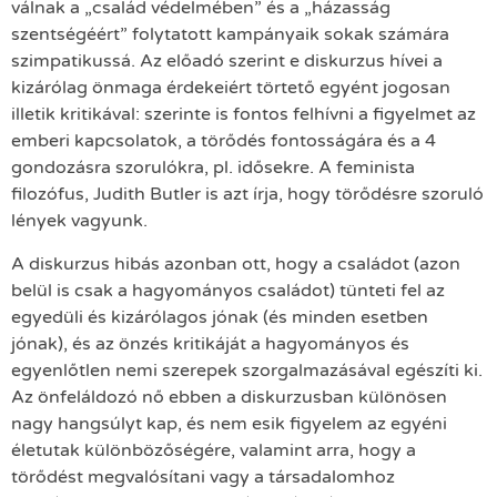
válnak a „család védelmében” és a „házasság
szentségéért” folytatott kampányaik sokak számára
szimpatikussá. Az előadó szerint e diskurzus hívei a
kizárólag önmaga érdekeiért törtető egyént jogosan
illetik kritikával: szerinte is fontos felhívni a figyelmet az
emberi kapcsolatok, a törődés fontosságára és a 4
gondozásra szorulókra, pl. idősekre. A feminista
filozófus, Judith Butler is azt írja, hogy törődésre szoruló
lények vagyunk.
A diskurzus hibás azonban ott, hogy a családot (azon
belül is csak a hagyományos családot) tünteti fel az
egyedüli és kizárólagos jónak (és minden esetben
jónak), és az önzés kritikáját a hagyományos és
egyenlőtlen nemi szerepek szorgalmazásával egészíti ki.
Az önfeláldozó nő ebben a diskurzusban különösen
nagy hangsúlyt kap, és nem esik figyelem az egyéni
életutak különbözőségére, valamint arra, hogy a
törődést megvalósítani vagy a társadalomhoz