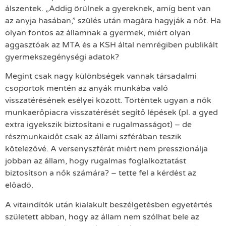
álszentek. „Addig örülnek a gyereknek, amíg bent van
az anyja hasában,” szülés után magára hagyják a nőt. Ha
olyan fontos az államnak a gyermek, miért olyan
aggasztóak az MTA és a KSH által nemrégiben publikált
gyermekszegénységi adatok?
Megint csak nagy különbségek vannak társadalmi
csoportok mentén az anyák munkába való
visszatérésének esélyei között. Történtek ugyan a nők
munkaerőpiacra visszatérését segítő lépések (pl. a gyed
extra igyekszik biztosítani e rugalmasságot) – de
részmunkaidőt csak az állami szférában teszik
kötelezővé. A versenyszférát miért nem presszionálja
jobban az állam, hogy rugalmas foglalkoztatást
biztosítson a nők számára? – tette fel a kérdést az
előadó.
A vitaindítók után kialakult beszélgetésben egyetértés
született abban, hogy az állam nem szólhat bele az