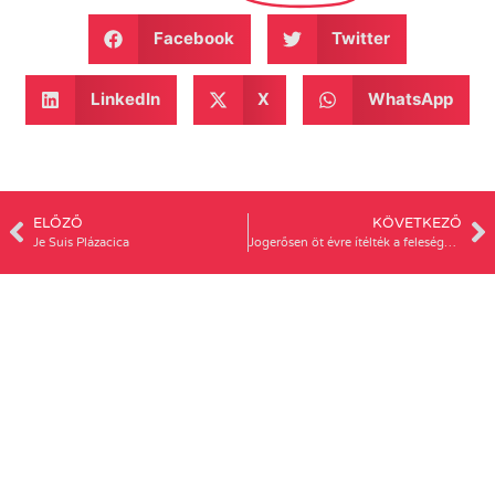
Facebook
Twitter
LinkedIn
X
WhatsApp
ELŐZŐ
KÖVETKEZŐ
Je Suis Plázacica
Jogerősen öt évre ítélték a felesége száját bevarró férfit – Antoni Rita a Mokkában