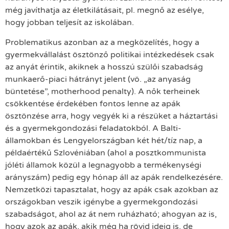
még javíthatja az életkilátásait, pl. megnő az esélye,
hogy jobban teljesít az iskolában.
Problematikus azonban az a megközelítés, hogy a
gyermekvállalást ösztönző politikai intézkedések csak
az anyát érintik, akiknek a hosszú szülői szabadság
munkaerő-piaci hátrányt jelent (vö. „az anyaság
büntetése”, motherhood penalty). A nők terheinek
csökkentése érdekében fontos lenne az apák
ösztönzése arra, hogy vegyék ki a részüket a háztartási
és a gyermekgondozási feladatokból. A Balti-
államokban és Lengyelországban két hét/tíz nap, a
példaértékű Szlovéniában (ahol a posztkommunista
jóléti államok közül a legnagyobb a termékenységi
arányszám) pedig egy hónap áll az apák rendelkezésére.
Nemzetközi tapasztalat, hogy az apák csak azokban az
országokban veszik igénybe a gyermekgondozási
szabadságot, ahol az át nem ruházható; ahogyan az is,
hogy azok az apák, akik még ha rövid ideig is, de