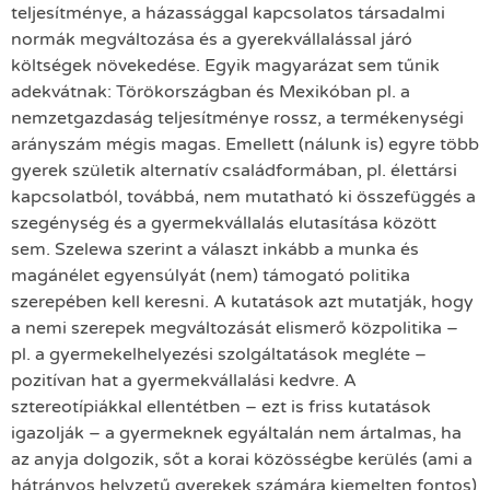
teljesítménye, a házassággal kapcsolatos társadalmi
normák megváltozása és a gyerekvállalással járó
költségek növekedése. Egyik magyarázat sem tűnik
adekvátnak: Törökországban és Mexikóban pl. a
nemzetgazdaság teljesítménye rossz, a termékenységi
arányszám mégis magas. Emellett (nálunk is) egyre több
gyerek születik alternatív családformában, pl. élettársi
kapcsolatból, továbbá, nem mutatható ki összefüggés a
szegénység és a gyermekvállalás elutasítása között
sem. Szelewa szerint a választ inkább a munka és
magánélet egyensúlyát (nem) támogató politika
szerepében kell keresni. A kutatások azt mutatják, hogy
a nemi szerepek megváltozását elismerő közpolitika –
pl. a gyermekelhelyezési szolgáltatások megléte –
pozitívan hat a gyermekvállalási kedvre. A
sztereotípiákkal ellentétben – ezt is friss kutatások
igazolják – a gyermeknek egyáltalán nem ártalmas, ha
az anyja dolgozik, sőt a korai közösségbe kerülés (ami a
hátrányos helyzetű gyerekek számára kiemelten fontos)