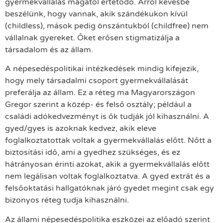
gyermekvállalás magától értetődő. Arról kevésbé
beszélünk, hogy vannak, akik szándékukon kívül
(childless), mások pedig önszántukból (childfree) nem
vállalnak gyereket. Őket erősen stigmatizálja a
társadalom és az állam.
A népesedéspolitikai intézkedések mindig kifejezik,
hogy mely társadalmi csoport gyermekvállalását
preferálja az állam. Ez a réteg ma Magyarországon
Gregor szerint a közép- és felső osztály; például a
családi adókedvezményt is ők tudják jól kihasználni. A
gyed/gyes is azoknak kedvez, akik eleve
foglalkoztatottak voltak a gyermekvállalás előtt. Nőtt a
biztosítási idő, ami a gyedhez szükséges, és ez
hátrányosan érinti azokat, akik a gyermekvállalás előtt
nem legálisan voltak foglalkoztatva. A gyed extrát és a
felsőoktatási hallgatóknak járó gyedet megint csak egy
bizonyos réteg tudja kihasználni.
Az állami népesedéspolitika eszközei az előadó szerint