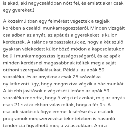
is akad, aki nagycsaládban nőtt fel, és emiatt akar csak
egy gyereket.)
A közelmúltban egy felmérést végeztek a tagjaik
körében a családi munkamegosztásról. Minden vizsgált
családban az anyát, az apát és a gyerekeket is külön
kérdezték. Általános tapasztalatuk az, hogy a két szülő
gyakran vélekedett különböző módon a kapcsolatukon
belüli munkamegosztás igazságosságáról, és az apák
minden kérdésnél magasabbnak ítélték meg a saját
otthoni szerepvállalásukat. Például az apák 59
százaléka, és az anyáknak csak 25 százaléka
nyilatkozott úgy, hogy megosztva végzik a házimunkát.
A kisebb javítások elvégzését illetően az apák 59
százaléka mondta, hogy ő végzi el azokat, míg az anyák
csak 21 százalékban válaszolták, hogy a férjük. A
családi kiadások figyelemmel kísérése és a családi
programok megszervezése tekintetében is hasonló
tendencia figyelhető meg a válaszokban. Ami a