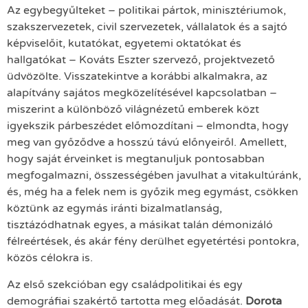
Az egybegyűlteket – politikai pártok, minisztériumok,
szakszervezetek, civil szervezetek, vállalatok és a sajtó
képviselőit, kutatókat, egyetemi oktatókat és
hallgatókat – Kováts Eszter szervező, projektvezető
üdvözölte. Visszatekintve a korábbi alkalmakra, az
alapítvány sajátos megközelítésével kapcsolatban –
miszerint a különböző világnézetű emberek közt
igyekszik párbeszédet előmozdítani – elmondta, hogy
meg van győződve a hosszú távú előnyeiről. Amellett,
hogy saját érveinket is megtanuljuk pontosabban
megfogalmazni, összességében javulhat a vitakultúránk,
és, még ha a felek nem is győzik meg egymást, csökken
köztünk az egymás iránti bizalmatlanság,
tisztázódhatnak egyes, a másikat talán démonizáló
félreértések, és akár fény derülhet egyetértési pontokra,
közös célokra is.
Az első szekcióban egy családpolitikai és egy
demográfiai szakértő tartotta meg előadását.
Dorota