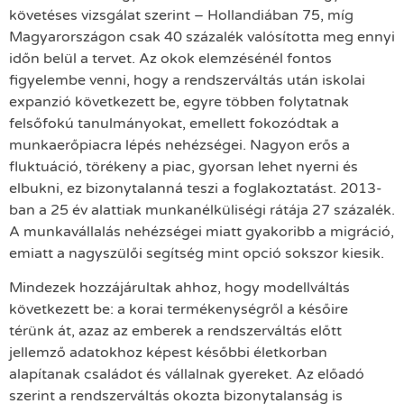
követéses vizsgálat szerint – Hollandiában 75, míg
Magyarországon csak 40 százalék valósította meg ennyi
időn belül a tervet. Az okok elemzésénél fontos
figyelembe venni, hogy a rendszerváltás után iskolai
expanzió következett be, egyre többen folytatnak
felsőfokú tanulmányokat, emellett fokozódtak a
munkaerőpiacra lépés nehézségei. Nagyon erős a
fluktuáció, törékeny a piac, gyorsan lehet nyerni és
elbukni, ez bizonytalanná teszi a foglakoztatást. 2013-
ban a 25 év alattiak munkanélküliségi rátája 27 százalék.
A munkavállalás nehézségei miatt gyakoribb a migráció,
emiatt a nagyszülői segítség mint opció sokszor kiesik.
Mindezek hozzájárultak ahhoz, hogy modellváltás
következett be: a korai termékenységről a későire
térünk át, azaz az emberek a rendszerváltás előtt
jellemző adatokhoz képest későbbi életkorban
alapítanak családot és vállalnak gyereket. Az előadó
szerint a rendszerváltás okozta bizonytalanság is