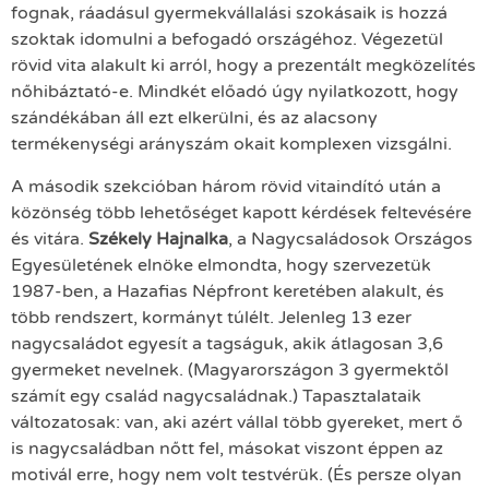
fognak, ráadásul gyermekvállalási szokásaik is hozzá
szoktak idomulni a befogadó országéhoz. Végezetül
rövid vita alakult ki arról, hogy a prezentált megközelítés
nőhibáztató-e. Mindkét előadó úgy nyilatkozott, hogy
szándékában áll ezt elkerülni, és az alacsony
termékenységi arányszám okait komplexen vizsgálni.
A második szekcióban három rövid vitaindító után a
közönség több lehetőséget kapott kérdések feltevésére
és vitára.
Székely Hajnalka
, a Nagycsaládosok Országos
Egyesületének elnöke elmondta, hogy szervezetük
1987-ben, a Hazafias Népfront keretében alakult, és
több rendszert, kormányt túlélt. Jelenleg 13 ezer
nagycsaládot egyesít a tagságuk, akik átlagosan 3,6
gyermeket nevelnek. (Magyarországon 3 gyermektől
számít egy család nagycsaládnak.) Tapasztalataik
változatosak: van, aki azért vállal több gyereket, mert ő
is nagycsaládban nőtt fel, másokat viszont éppen az
motivál erre, hogy nem volt testvérük. (És persze olyan