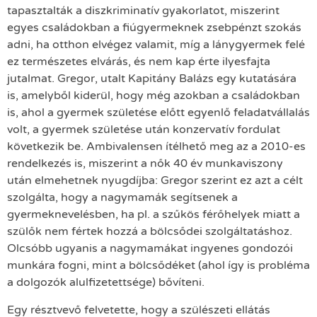
tapasztalták a diszkriminatív gyakorlatot, miszerint
egyes családokban a fiúgyermeknek zsebpénzt szokás
adni, ha otthon elvégez valamit, míg a lánygyermek felé
ez természetes elvárás, és nem kap érte ilyesfajta
jutalmat. Gregor, utalt Kapitány Balázs egy kutatására
is, amelyből kiderül, hogy még azokban a családokban
is, ahol a gyermek születése előtt egyenlő feladatvállalás
volt, a gyermek születése után konzervatív fordulat
következik be. Ambivalensen ítélhető meg az a 2010-es
rendelkezés is, miszerint a nők 40 év munkaviszony
után elmehetnek nyugdíjba: Gregor szerint ez azt a célt
szolgálta, hogy a nagymamák segítsenek a
gyermeknevelésben, ha pl. a szűkös férőhelyek miatt a
szülők nem fértek hozzá a bölcsődei szolgáltatáshoz.
Olcsóbb ugyanis a nagymamákat ingyenes gondozói
munkára fogni, mint a bölcsődéket (ahol így is probléma
a dolgozók alulfizetettsége) bővíteni.
Egy résztvevő felvetette, hogy a szülészeti ellátás