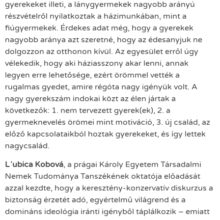
gyerekeket illeti, a lánygyermekek nagyobb arányú
részvételről nyilatkoztak a házimunkában, mint a
fiúgyermekek. Érdekes adat még, hogy a gyerekek
nagyobb aránya azt szeretné, hogy az édesanyjuk ne
dolgozzon az otthonon kívül. Az egyesület erről úgy
vélekedik, hogy aki háziasszony akar lenni, annak
legyen erre lehetősége, ezért örömmel vették a
rugalmas gyedet, amire régóta nagy igényük volt. A
nagy gyerekszám indokai közt az élen jártak a
következők: 1. nem tervezett gyerek(ek), 2. a
gyermeknevelés örömei mint motiváció, 3. új család, az
előző kapcsolataikból hoztak gyerekeket, és így lettek
nagycsalád.
Lʼubica Kobová
, a prágai Károly Egyetem Társadalmi
Nemek Tudománya Tanszékének oktatója előadását
azzal kezdte, hogy a keresztény-konzervatív diskurzus a
biztonság érzetét adó, egyértelmű világrend és a
domináns ideológia iránti igényből táplálkozik – emiatt