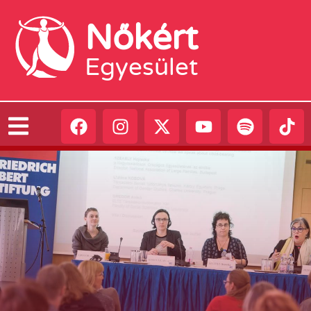
Nőkért
Egyesület