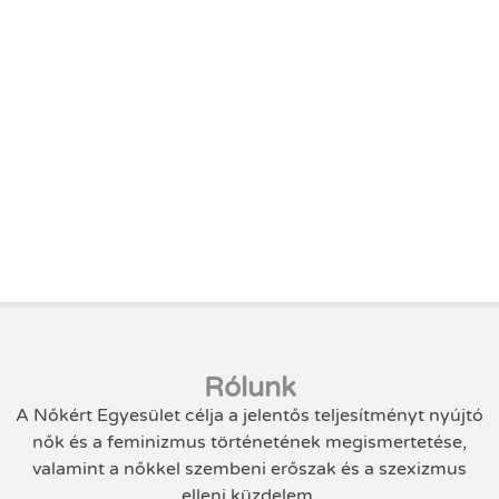
Rólunk
A Nőkért Egyesület célja a jelentős teljesítményt nyújtó
nők és a feminizmus történetének megismertetése,
valamint a nőkkel szembeni erőszak és a szexizmus
elleni küzdelem.