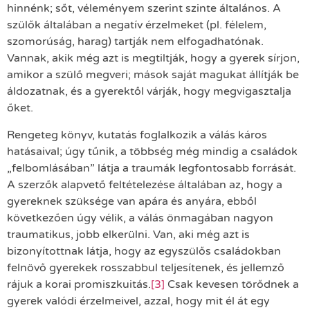
hinnénk; sőt, véleményem szerint szinte általános. A
szülők általában a negatív érzelmeket (pl. félelem,
szomorúság, harag) tartják nem elfogadhatónak.
Vannak, akik még azt is megtiltják, hogy a gyerek sírjon,
amikor a szülő megveri; mások saját magukat állítják be
áldozatnak, és a gyerektől várják, hogy megvigasztalja
őket.
Rengeteg könyv, kutatás foglalkozik a válás káros
hatásaival; úgy tűnik, a többség még mindig a családok
„felbomlásában” látja a traumák legfontosabb forrását.
A szerzők alapvető feltételezése általában az, hogy a
gyereknek szüksége van apára és anyára, ebből
következően úgy vélik, a válás önmagában nagyon
traumatikus, jobb elkerülni. Van, aki még azt is
bizonyítottnak látja, hogy az egyszülős családokban
felnövő gyerekek rosszabbul teljesítenek, és jellemző
rájuk a korai promiszkuitás.
[3]
Csak kevesen törődnek a
gyerek valódi érzelmeivel, azzal, hogy mit él át egy