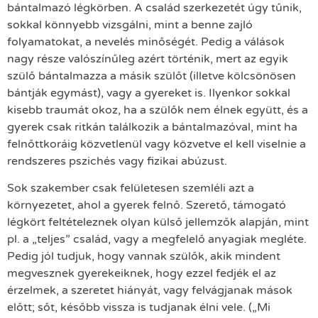
bántalmazó légkörben. A család szerkezetét úgy tűnik,
sokkal könnyebb vizsgálni, mint a benne zajló
folyamatokat, a nevelés minőségét. Pedig a válások
nagy része valószínűleg azért történik, mert az egyik
szülő bántalmazza a másik szülőt (illetve kölcsönösen
bántják egymást), vagy a gyereket is. Ilyenkor sokkal
kisebb traumát okoz, ha a szülők nem élnek együtt, és a
gyerek csak ritkán találkozik a bántalmazóval, mint ha
felnőttkoráig közvetlenül vagy közvetve el kell viselnie a
rendszeres pszichés vagy fizikai abúzust.
Sok szakember csak felületesen szemléli azt a
környezetet, ahol a gyerek felnő. Szerető, támogató
légkört feltételeznek olyan külső jellemzők alapján, mint
pl. a „teljes” család, vagy a megfelelő anyagiak megléte.
Pedig jól tudjuk, hogy vannak szülők, akik mindent
megvesznek gyerekeiknek, hogy ezzel fedjék el az
érzelmek, a szeretet hiányát, vagy felvágjanak mások
előtt; sőt, később vissza is tudjanak élni vele. („Mi