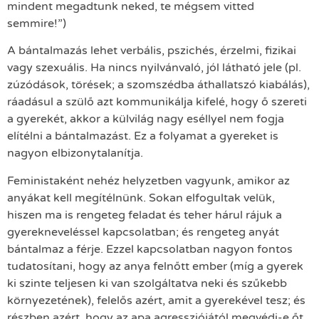
mindent megadtunk neked, te mégsem vitted
semmire!”)
A bántalmazás lehet verbális, pszichés, érzelmi, fizikai
vagy szexuális. Ha nincs nyilvánvaló, jól látható jele (pl.
zúzódások, törések; a szomszédba áthallatszó kiabálás),
ráadásul a szülő azt kommunikálja kifelé, hogy ő szereti
a gyerekét, akkor a külvilág nagy eséllyel nem fogja
elítélni a bántalmazást. Ez a folyamat a gyereket is
nagyon elbizonytalanítja.
Feministaként nehéz helyzetben vagyunk, amikor az
anyákat kell megítélnünk. Sokan elfogultak velük,
hiszen ma is rengeteg feladat és teher hárul rájuk a
gyerekneveléssel kapcsolatban; és rengeteg anyát
bántalmaz a férje. Ezzel kapcsolatban nagyon fontos
tudatosítani, hogy az anya felnőtt ember (míg a gyerek
ki szinte teljesen ki van szolgáltatva neki és szűkebb
környezetének), felelős azért, amit a gyerekével tesz; és
részben azért, hogy az apa agressziójától megvédi-e őt.