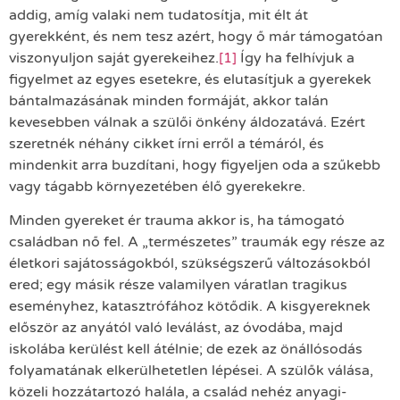
addig, amíg valaki nem tudatosítja, mit élt át
gyerekként, és nem tesz azért, hogy ő már támogatóan
viszonyuljon saját gyerekeihez.
[1]
Így ha felhívjuk a
figyelmet az egyes esetekre, és elutasítjuk a gyerekek
bántalmazásának minden formáját, akkor talán
kevesebben válnak a szülői önkény áldozatává. Ezért
szeretnék néhány cikket írni erről a témáról, és
mindenkit arra buzdítani, hogy figyeljen oda a szűkebb
vagy tágabb környezetében élő gyerekekre.
Minden gyereket ér trauma akkor is, ha támogató
családban nő fel. A „természetes” traumák egy része az
életkori sajátosságokból, szükségszerű változásokból
ered; egy másik része valamilyen váratlan tragikus
eseményhez, katasztrófához kötődik. A kisgyereknek
először az anyától való leválást, az óvodába, majd
iskolába kerülést kell átélnie; de ezek az önállósodás
folyamatának elkerülhetetlen lépései. A szülők válása,
közeli hozzátartozó halála, a család nehéz anyagi-