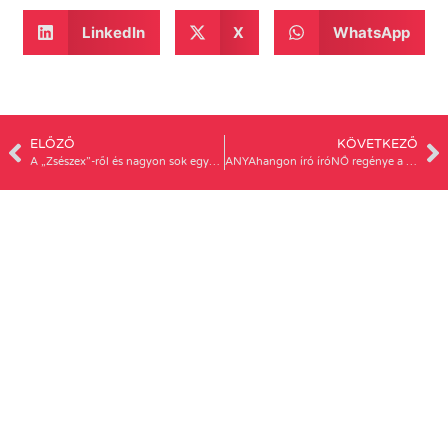
LinkedIn
X
WhatsApp
ELŐZŐ
KÖVETKEZŐ
A „Zsészex”-ről és nagyon sok egyébről…
ANYAhangon író íróNŐ regénye a NŐI tapasztalatokról – beszámoló Lovas Nagy Anna: Verazélet c. könyvének bemutatójáról