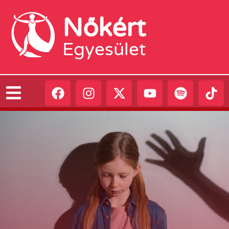
Nőkért
Egyesület