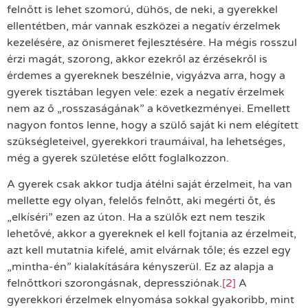
felnőtt is lehet szomorú, dühös, de neki, a gyerekkel
ellentétben, már vannak eszközei a negatív érzelmek
kezelésére, az önismeret fejlesztésére. Ha mégis rosszul
érzi magát, szorong, akkor ezekről az érzésekről is
érdemes a gyereknek beszélnie, vigyázva arra, hogy a
gyerek tisztában legyen vele: ezek a negatív érzelmek
nem az ő „rosszaságának” a következményei. Emellett
nagyon fontos lenne, hogy a szülő saját ki nem elégített
szükségleteivel, gyerekkori traumáival, ha lehetséges,
még a gyerek születése előtt foglalkozzon.
A gyerek csak akkor tudja átélni saját érzelmeit, ha van
mellette egy olyan, felelős felnőtt, aki megérti őt, és
„elkíséri” ezen az úton. Ha a szülők ezt nem teszik
lehetővé, akkor a gyereknek el kell fojtania az érzelmeit,
azt kell mutatnia kifelé, amit elvárnak tőle; és ezzel egy
„mintha-én” kialakítására kényszerül. Ez az alapja a
felnőttkori szorongásnak, depressziónak.
[2]
A
gyerekkori érzelmek elnyomása sokkal gyakoribb, mint