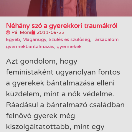
Néhány szó a gyerekkori traumákról
Pál Móni
2011-09-22
Egyéb
,
Magánügy
,
Szülés és szülőség
,
Társadalom
gyermekbántalmazás
,
gyermekek
Azt gondolom, hogy
feministaként ugyanolyan fontos
a gyerekek bántalmazása elleni
küzdelem, mint a nők védelme.
Ráadásul a bántalmazó családban
felnövő gyerek még
kiszolgáltatottabb, mint egy