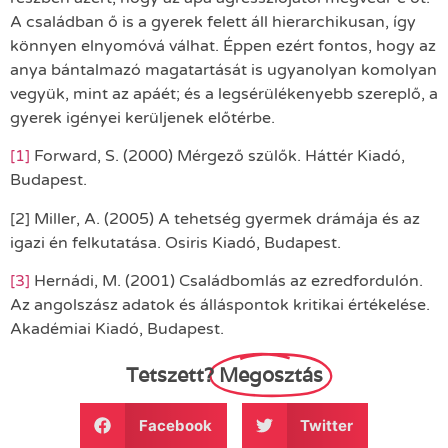
A családban ő is a gyerek felett áll hierarchikusan, így
könnyen elnyomóvá válhat. Éppen ezért fontos, hogy az
anya bántalmazó magatartását is ugyanolyan komolyan
vegyük, mint az apáét; és a legsérülékenyebb szereplő, a
gyerek igényei kerüljenek előtérbe.
[1]
Forward, S. (2000) Mérgező szülők. Háttér Kiadó,
Budapest.
[2] Miller, A. (2005) A tehetség gyermek drámája és az
igazi én felkutatása. Osiris Kiadó, Budapest.
[3]
Hernádi, M. (2001) Családbomlás az ezredfordulón.
Az angolszász adatok és álláspontok kritikai értékelése.
Akadémiai Kiadó, Budapest.
Tetszett?
Megosztás
Facebook
Twitter