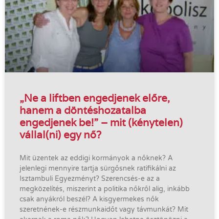
„Ne a liftben engedjenek előre,
hanem a döntéshozatalba
engedjenek be!” – mit (kénytelen)
vállal(ni) egy nő?
Mit üzentek az eddigi kormányok a nőknek? A
jelenlegi mennyire tartja sürgősnek ratifikálni az
Isztambuli Egyezményt? Szerencsés-e az a
megközelítés, miszerint a politika nőkről alig, inkább
csak anyákról beszél? A kisgyermekes nők
szeretnének-e részmunkaidőt vagy távmunkát? Mit