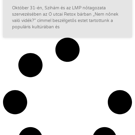
Október 31-én, Szihám és az LMP nőtagozata
szervezésében az Ó utcai Retox bárban „Nem nőnek
való vidék?” címmel beszélgetős estet tartottunk a
populáris kultúrában és