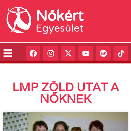
Nőkért
Egyesület
LMP ZÖLD UTAT A
NŐKNEK