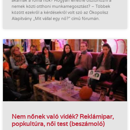
akarnak a roma nők? Hogyan lehetne ösztönözni a
nemek közti otthoni munkamegosztást? – Többek
között ezekről a kérdésekről volt szó az Ökopolisz
Alapítvány „Mit vállal egy nő?” című fórumán.
Nem nőnek való vidék? Reklámipar,
popkultúra, női test (beszámoló)