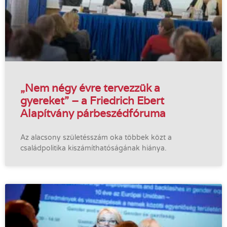
„Nem négy évre tervezzük a
gyereket” – a Friedrich Ebert
Alapítvány párbeszédfóruma
Az alacsony születésszám oka többek közt a
családpolitika kiszámíthatóságának hiánya.