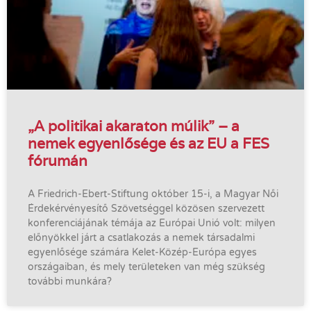
„A politikai akaraton múlik” – a
nemek egyenlősége és az EU a FES
fórumán
A Friedrich-Ebert-Stiftung október 15-i, a Magyar Női
Érdekérvényesítő Szövetséggel közösen szervezett
konferenciájának témája az Európai Unió volt: milyen
előnyökkel járt a csatlakozás a nemek társadalmi
egyenlősége számára Kelet-Közép-Európa egyes
országaiban, és mely területeken van még szükség
további munkára?