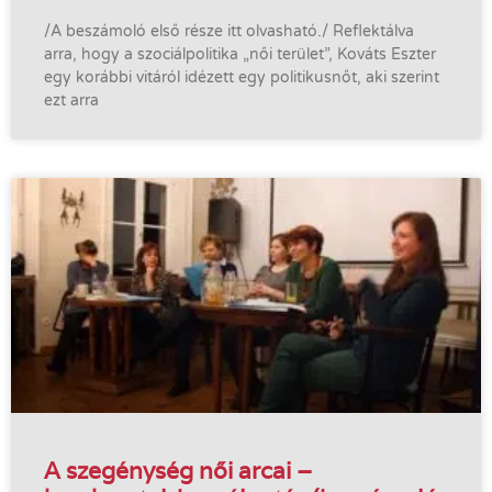
/A beszámoló első része itt olvasható./ Reflektálva
arra, hogy a szociálpolitika „női terület”, Kováts Eszter
egy korábbi vitáról idézett egy politikusnőt, aki szerint
ezt arra
A szegénység női arcai –