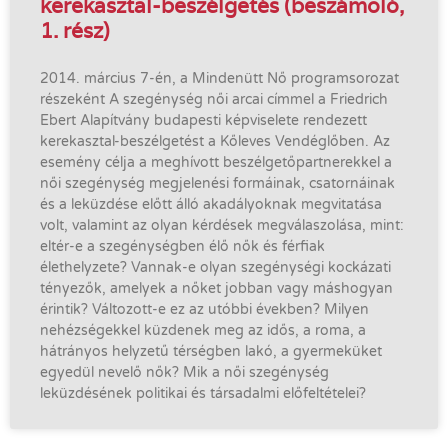
kerekasztal-beszélgetés (beszámoló,
1. rész)
2014. március 7-én, a Mindenütt Nő programsorozat
részeként A szegénység női arcai címmel a Friedrich
Ebert Alapítvány budapesti képviselete rendezett
kerekasztal-beszélgetést a Kőleves Vendéglőben. Az
esemény célja a meghívott beszélgetőpartnerekkel a
női szegénység megjelenési formáinak, csatornáinak
és a leküzdése előtt álló akadályoknak megvitatása
volt, valamint az olyan kérdések megválaszolása, mint:
eltér-e a szegénységben élő nők és férfiak
élethelyzete? Vannak-e olyan szegénységi kockázati
tényezők, amelyek a nőket jobban vagy máshogyan
érintik? Változott-e ez az utóbbi években? Milyen
nehézségekkel küzdenek meg az idős, a roma, a
hátrányos helyzetű térségben lakó, a gyermeküket
egyedül nevelő nők? Mik a női szegénység
leküzdésének politikai és társadalmi előfeltételei?