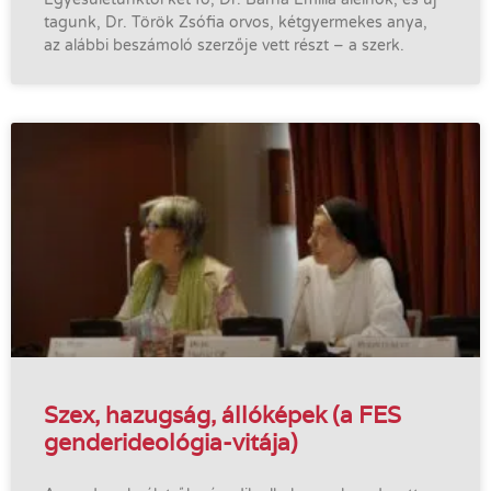
tagunk, Dr. Török Zsófia orvos, kétgyermekes anya,
az alábbi beszámoló szerzője vett részt – a szerk.
Szex, hazugság, állóképek (a FES
genderideológia-vitája)