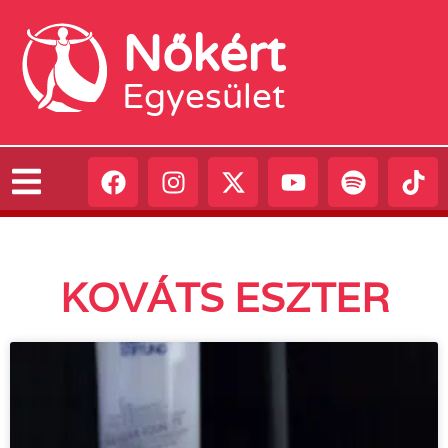
Nőkért
Egyesület
KOVÁTS ESZTER