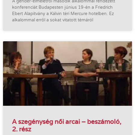
A gender-elméletről második alkalommal rendezett
konferenciát Budapesten június 19-én a Friedrich
Ebert Alapítvány a Kálvin téri Mercure hotelben. Ez
alkalommal erről a sokat vitatott témáról
A szegénység női arcai – beszámoló,
2. rész