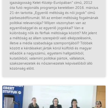
igazságosság Kelet-Közép-Európában” című, 2012
óta futó regionális programja keretében 2016. március
21-én tartotta „Egyenlő méltóság és női jogok” című
párbeszédfórumát. Mi az emberi méltóság fogalmának
politikai relevanciája? Milyen viszonyban van az
egyenlőséggel és az egyenlő jogokkal? Van-e
különbség nők és férfiak méltósága között? Mit jelent
a méltóság az állam szerepéről való elképzeléseink,
illetve a média szabadsága szempontjából? Többek
között e kérdéseket járták körül külföldi és magyar
előadók a nagyszámú, egyetemi hallgatókból,
kutatókból, valamint politikai pártok, vállalatok,
szakszervezetek és nőszervezetek képviselőiből álló
közönség előtt.