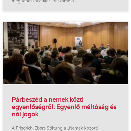
meg tapasztalatikat. Beszámoló.
Párbeszéd a nemek közti
egyenlőségről: Egyenlő méltóság és
női jogok
A Friedrich-Ebert-Stiftung a „Nemek közötti