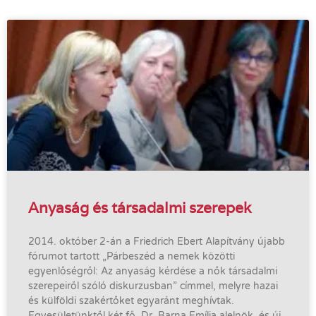
Anyaság és társadalmi szerepek
2014. október 2-án a Friedrich Ebert Alapítvány újabb
fórumot tartott „Párbeszéd a nemek közötti
egyenlőségről: Az anyaság kérdése a nők társadalmi
szerepeiről szóló diskurzusban” címmel, melyre hazai
és külföldi szakértőket egyaránt meghívtak.
Egyesületünktől két fő, Dr. Barna Emília alelnök, és új