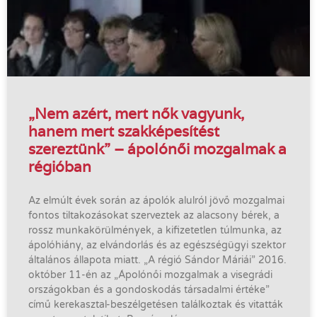
„Nem azért, mert nők vagyunk,
hanem mert szakképesítést
szereztünk” – ápolónői mozgalmak a
régióban
Az elmúlt évek során az ápolók alulról jövő mozgalmai
fontos tiltakozásokat szerveztek az alacsony bérek, a
rossz munkakörülmények, a kifizetetlen túlmunka, az
ápolóhiány, az elvándorlás és az egészségügyi szektor
általános állapota miatt. „A régió Sándor Máriái” 2016.
október 11-én az „Ápolónői mozgalmak a visegrádi
országokban és a gondoskodás társadalmi értéke”
című kerekasztal-beszélgetésen találkoztak és vitatták