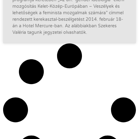
mozgósítás Kelet-Közép-Európában – Veszélyek és
lehetőségek a feminista mozgalmak számára” címmel
rendezett kerekasztal-beszélgetést 2014. február 18-
án a Hotel Mercure-ban. Az alábbiakban Szekeres
Valéria tagunk jegyzetei olvashatók.