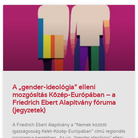
A „gender-ideológia” elleni
mozgósítás Közép-Európában – a
Friedrich Ebert Alapítvány fóruma
(jegyzetek)
A Friedrich Ebert Alapítvány a “Nemek közötti
igazságosság Kelet-Közép-Európában” című regionális
programja keretében „Az ún. “gender ideológia” elleni