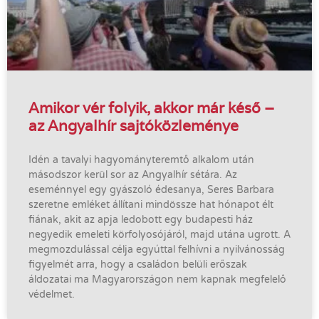
Amikor vér folyik, akkor már késő –
az Angyalhír sajtóközleménye
Idén a tavalyi hagyományteremtő alkalom után
másodszor kerül sor az Angyalhír sétára. Az
eseménnyel egy gyászoló édesanya, Seres Barbara
szeretne emléket állítani mindössze hat hónapot élt
fiának, akit az apja ledobott egy budapesti ház
negyedik emeleti körfolyosójáról, majd utána ugrott. A
megmozdulással célja egyúttal felhívni a nyilvánosság
figyelmét arra, hogy a családon belüli erőszak
áldozatai ma Magyarországon nem kapnak megfelelő
védelmet.