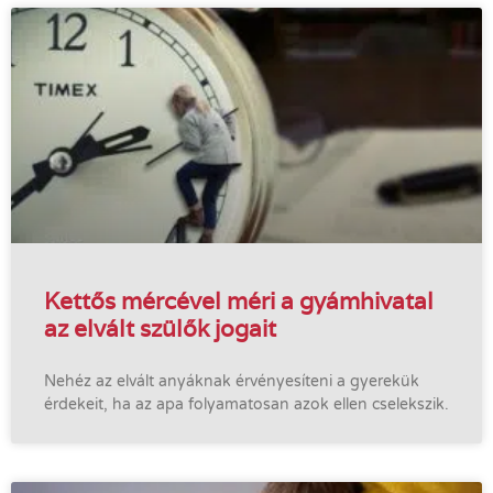
Kettős mércével méri a gyámhivatal
az elvált szülők jogait
Nehéz az elvált anyáknak érvényesíteni a gyerekük
érdekeit, ha az apa folyamatosan azok ellen cselekszik.