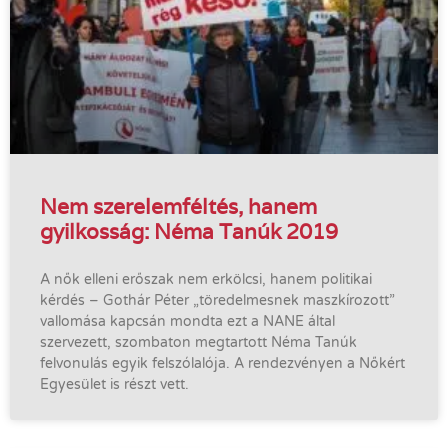
Nem szerelemféltés, hanem
gyilkosság: Néma Tanúk 2019
A nők elleni erőszak nem erkölcsi, hanem politikai
kérdés – Gothár Péter „töredelmesnek maszkírozott”
vallomása kapcsán mondta ezt a NANE által
szervezett, szombaton megtartott Néma Tanúk
felvonulás egyik felszólalója. A rendezvényen a Nőkért
Egyesület is részt vett.