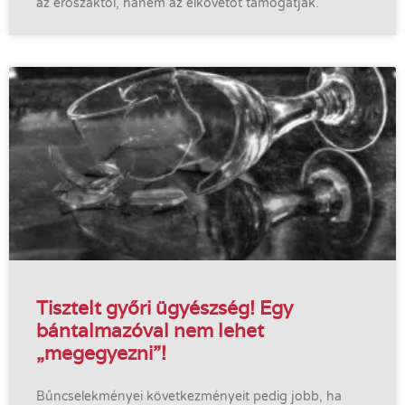
az erőszaktól, hanem az elkövetőt támogatják.
Tisztelt győri ügyészség! Egy
bántalmazóval nem lehet
„megegyezni”!
Bűncselekményei következményeit pedig jobb, ha