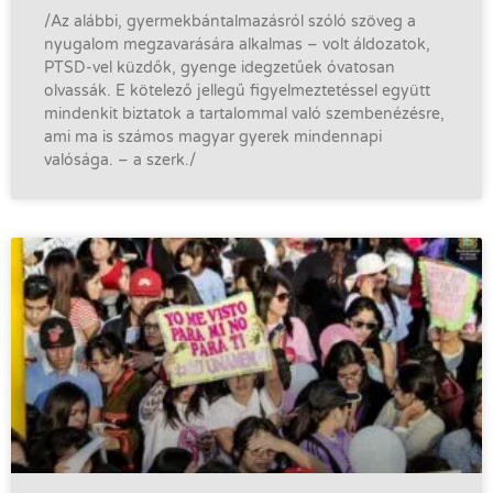
/Az alábbi, gyermekbántalmazásról szóló szöveg a
nyugalom megzavarására alkalmas – volt áldozatok,
PTSD-vel küzdők, gyenge idegzetűek óvatosan
olvassák. E kötelező jellegű figyelmeztetéssel együtt
mindenkit biztatok a tartalommal való szembenézésre,
ami ma is számos magyar gyerek mindennapi
valósága. – a szerk./