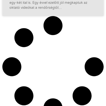
egy-két ital is. Egy évvel ezelőtt jól megkaptuk az
oktató videókat a rendőrségtől…