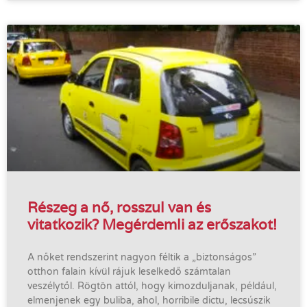
Részeg a nő, rosszul van és
vitatkozik? Megérdemli az erőszakot!
A nőket rendszerint nagyon féltik a „biztonságos”
otthon falain kívül rájuk leselkedő számtalan
veszélytől. Rögtön attól, hogy kimozduljanak, például,
elmenjenek egy buliba, ahol, horribile dictu, lecsúszik