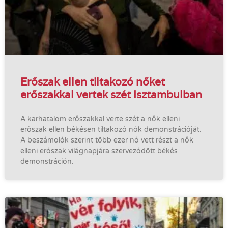
Erőszak ellen tiltakozó nőket
erőszakkal vertek szét Isztambulban
A karhatalom erőszakkal verte szét a nők elleni
erőszak ellen békésen tiltakozó nők demonstrációját.
A beszámolók szerint több ezer nő vett részt a nők
elleni erőszak világnapjára szerveződött békés
demonstráción.