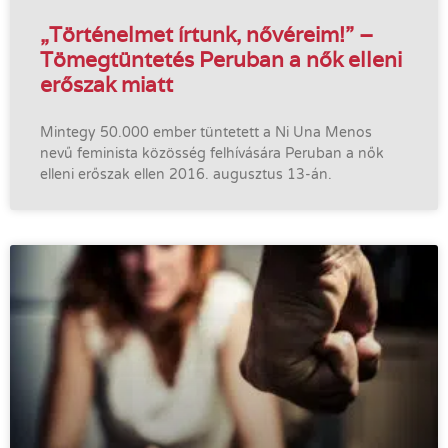
„Történelmet írtunk, nővéreim!” –
Tömegtüntetés Peruban a nők elleni
erőszak miatt
Mintegy 50.000 ember tüntetett a Ni Una Menos
nevű feminista közösség felhívására Peruban a nők
elleni erőszak ellen 2016. augusztus 13-án.