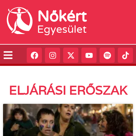
Nőkért
Egyesület
ELJÁRÁSI ERŐSZAK