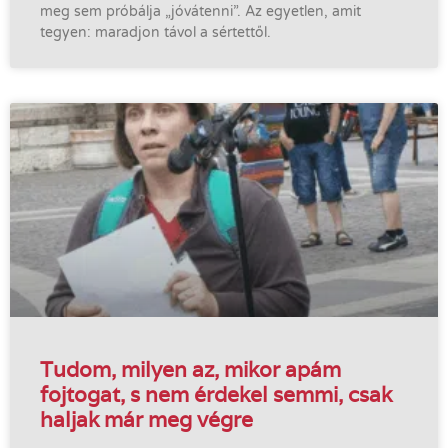
meg sem próbálja „jóvátenni”. Az egyetlen, amit
tegyen: maradjon távol a sértettől.
Tudom, milyen az, mikor apám
fojtogat, s nem érdekel semmi, csak
haljak már meg végre