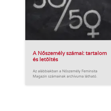
A Nőszemély számai: tartalom
és letöltés
Az alábbiakban a Nőszemély Feminsita
Magazin számainak archívuma látható.