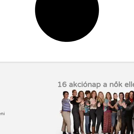
16 akciónap a nők ell
eni