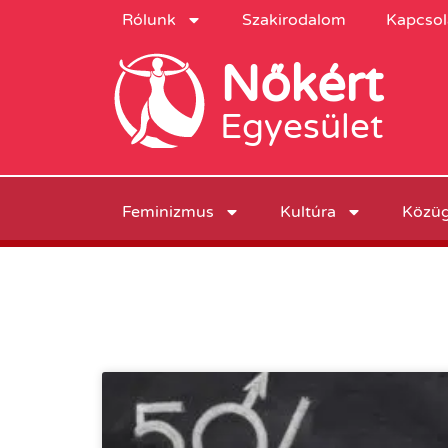
Rólunk
Szakirodalom
Kapcsol
Nőkért
Egyesület
Feminizmus
Kultúra
Közü