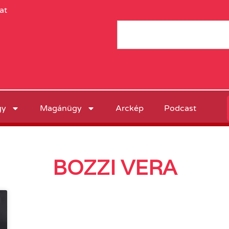
at
gy
Magánügy
Arckép
Podcast
BOZZI VERA