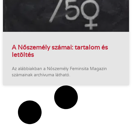
A Nőszemély számai: tartalom és
letöltés
Az alábbiakban a Nőszemély Feminsita Magazin
számainak archívuma látható.