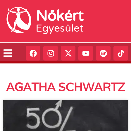
Nőkért
Egyesület
AGATHA SCHWARTZ