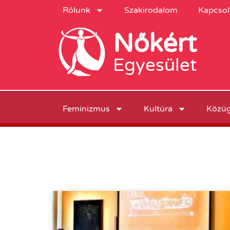
Rólunk
Szakirodalom
Kapcsol
Nőkért
Egyesület
Feminizmus
Kultúra
Közü