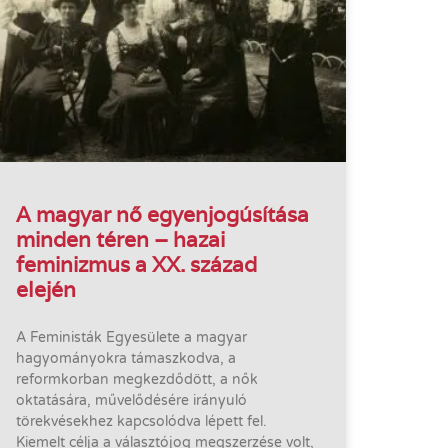
A magyar nő egyenjogúsítása
minden téren – hazai
feminizmus a XX. század
elején
A Feministák Egyesülete a magyar
hagyományokra támaszkodva, a
reformkorban megkezdődött, a nők
oktatására, művelődésére irányuló
törekvésekhez kapcsolódva lépett fel.
Kiemelt célja a választójog megszerzése volt,