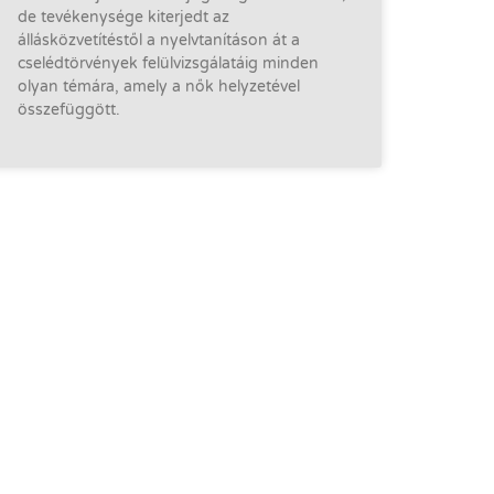
de tevékenysége kiterjedt az
állásközvetítéstől a nyelvtanításon át a
cselédtörvények felülvizsgálatáig minden
olyan témára, amely a nők helyzetével
összefüggött.