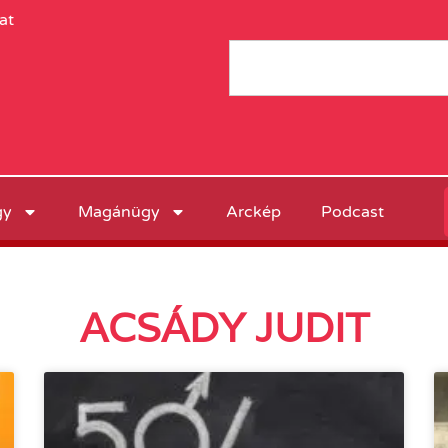
at
gy
Magánügy
Arckép
Podcast
ACSÁDY JUDIT