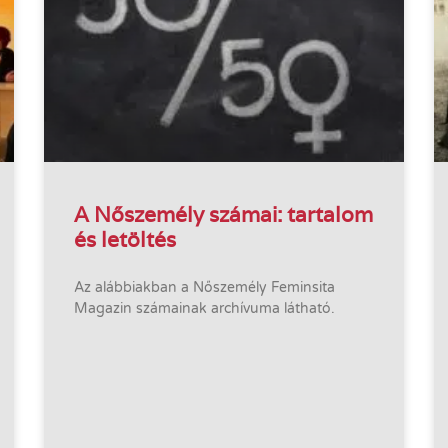
A Nőszemély számai: tartalom
és letöltés
Az alábbiakban a Nőszemély Feminsita
Magazin számainak archívuma látható.