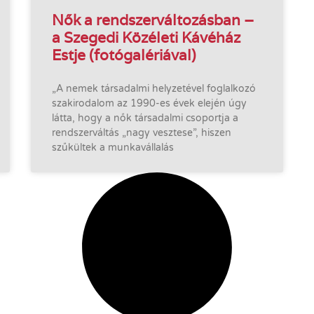
Nők a rendszerváltozásban –
a Szegedi Közéleti Kávéház
Estje (fotógalériával)
„A nemek társadalmi helyzetével foglalkozó
szakirodalom az 1990-es évek elején úgy
látta, hogy a nők társadalmi csoportja a
rendszerváltás „nagy vesztese”, hiszen
szűkültek a munkavállalás