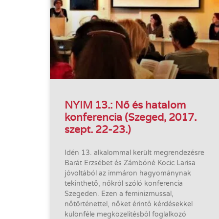
NYIM 13.: Nő és hatalom
konferencia (Szeged, 2017.
szept. 22-23.)
Idén 13. alkalommal került megrendezésre
Barát Erzsébet és Zámbóné Kocic Larisa
jóvoltából az immáron hagyománynak
tekinthető, nőkről szóló konferencia
Szegeden. Ezen a feminizmussal,
nőtörténettel, nőket érintő kérdésekkel
különféle megközelítésből foglalkozó