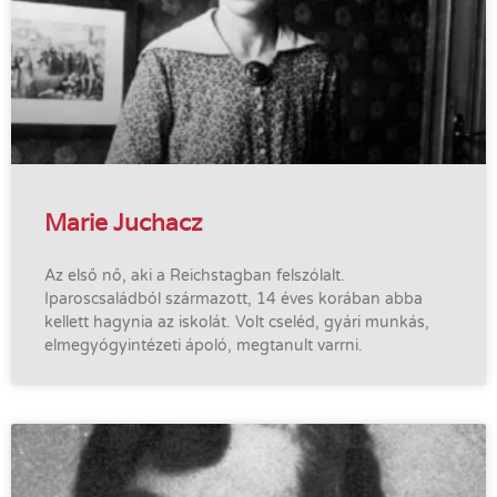
Marie Juchacz
Az első nő, aki a Reichstagban felszólalt.
Iparoscsaládból származott, 14 éves korában abba
kellett hagynia az iskolát. Volt cseléd, gyári munkás,
elmegyógyintézeti ápoló, megtanult varrni.