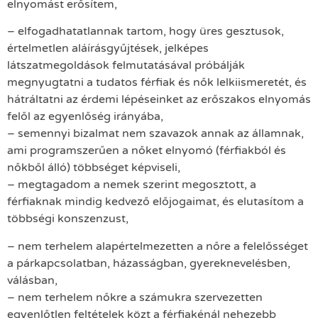
elnyomást erősítem,
– elfogadhatatlannak tartom, hogy üres gesztusok,
értelmetlen aláírásgyűjtések, jelképes
látszatmegoldások felmutatásával próbálják
megnyugtatni a tudatos férfiak és nők lelkiismeretét, és
hátráltatni az érdemi lépéseinket az erőszakos elnyomás
felől az egyenlőség irányába,
– semennyi bizalmat nem szavazok annak az államnak,
ami programszerűen a nőket elnyomó (férfiakból és
nőkből álló) többséget képviseli,
– megtagadom a nemek szerint megosztott, a
férfiaknak mindig kedvező előjogaimat, és elutasítom a
többségi konszenzust,
– nem terhelem alapértelmezetten a nőre a felelősséget
a párkapcsolatban, házasságban, gyereknevelésben,
válásban,
– nem terhelem nőkre a számukra szervezetten
egyenlőtlen feltételek közt a férfiakénál nehezebb