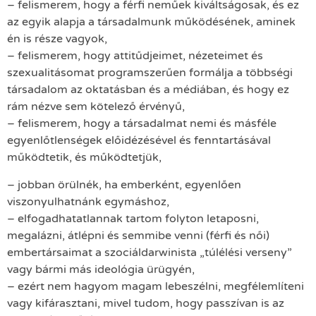
– felismerem, hogy a férfi neműek kiváltságosak, és ez
az egyik alapja a társadalmunk működésének, aminek
én is része vagyok,
– felismerem, hogy attitűdjeimet, nézeteimet és
szexualitásomat programszerűen formálja a többségi
társadalom az oktatásban és a médiában, és hogy ez
rám nézve sem kötelező érvényű,
– felismerem, hogy a társadalmat nemi és másféle
egyenlőtlenségek előidézésével és fenntartásával
működtetik, és működtetjük,
– jobban örülnék, ha emberként, egyenlően
viszonyulhatnánk egymáshoz,
– elfogadhatatlannak tartom folyton letaposni,
megalázni, átlépni és semmibe venni (férfi és női)
embertársaimat a szociáldarwinista „túlélési verseny”
vagy bármi más ideológia ürügyén,
– ezért nem hagyom magam lebeszélni, megfélemlíteni
vagy kifárasztani, mivel tudom, hogy passzívan is az