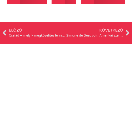
ELŐZŐ
KÖVETKEZŐ
Család – melyik megközelítés lenne sikeresebb?
Simone de Beauvoir: Amerikai szerelem