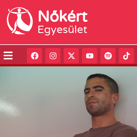
Nőkért
Egyesület