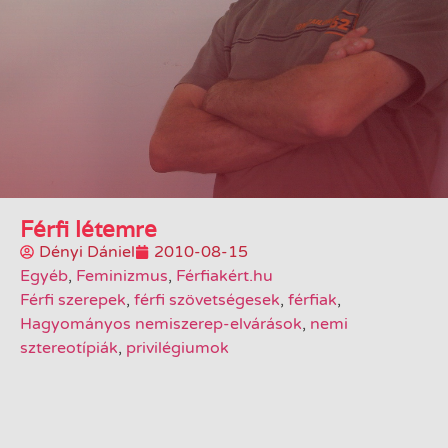
Férfi létemre
Dényi Dániel
2010-08-15
Egyéb
,
Feminizmus
,
Férfiakért.hu
Férfi szerepek
,
férfi szövetségesek
,
férfiak
,
Hagyományos nemiszerep-elvárások
,
nemi
sztereotípiák
,
privilégiumok