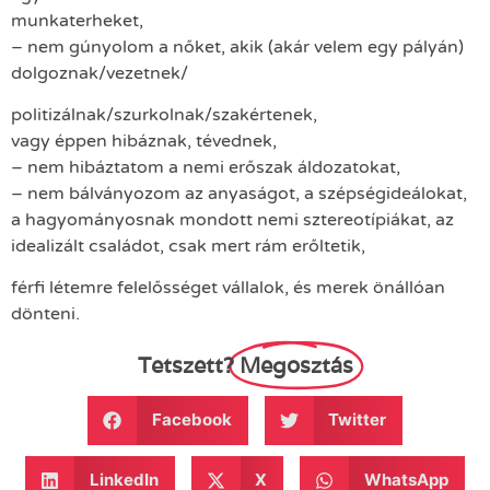
munkaterheket,
– nem gúnyolom a nőket, akik (akár velem egy pályán)
dolgoznak/vezetnek/
politizálnak/szurkolnak/szakértenek,
vagy éppen hibáznak, tévednek,
– nem hibáztatom a nemi erőszak áldozatokat,
– nem bálványozom az anyaságot, a szépségideálokat,
a hagyományosnak mondott nemi sztereotípiákat, az
idealizált családot, csak mert rám erőltetik,
férfi létemre felelősséget vállalok, és merek önállóan
dönteni.
Tetszett?
Megosztás
Facebook
Twitter
LinkedIn
X
WhatsApp