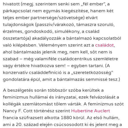
hivatott (megj. szerintem senki sem „fél ember”, a
párkapcsolat nem egymás kiegészítése, hanem két
teljes ember partnersége/szövetsége) elvárt
tulajdonságok (passzív/várakozó, támaszra szoruló,
érzelmes, gondoskodó, simulékony, a család
összetartója) akadályozzák a bántalmazó kapcsolatból
való kilépésben. Véleményem szerint azt a
családot
,
ahol bántalmazás jelenik meg, nem kell, sőt nem is
szabad – még valamiféle családcentrikus szemléletre
vagy értékre hivatkozva sem! – egyben tartani. (A
konzervatív családdefiníció is a „szeretetközösség”
gondolatára épül, amit a bántalmazás semmissé tesz.)
A beszélgetés során többször szóba kerültek a
feminizmus hullámai és irányzatai, ezek felvázolását a
kollégák szemlátomást tőlem várták. A feminizmus szót
Nancy F. Cott történész szerint
Hubertine Auclert
francia szüfrazsett alkotta 1880 körül. Az első hullám,
ami a 20. század elején csúcsosodott ki és jelent meg a