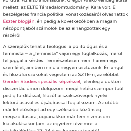
körútra. Az első állomásunk, Gregor Anikó vendéglátása
mellett, az ELTE Társadalomtudományi Kara volt. E
beszélgetés francia politikai vonatkozásairól olvashattok
Eszter blogján
, én pedig a következőkben a magam
nézőpontjából számolok be az elhangzottak egy
részéről.
A szereplők tehát a teológus, a politológus és a
feminista – a „feminista” vajon egy foglalkozás, merül
fel joggal a kérdés. Természetesen nem, hanem egy
szemlélet, amiben mind a négyen osztozunk. Én angol
és filozófia szakokat végeztem az SZTE-n, az előbbit
Gender Studies speciális képzéssel
; jelenleg a doktori
disszertációmon dolgozom, megélhetési szempontból
pedig fordítással, filozófiai szakszövegek nyelvi
lektorálásával és újságírással foglalkozom. Az utóbbi
már lehetőséget ad egy szélesebb közönség
megszólítására, ugyanakkor már feminizmusom
kialakulásakor (ami az egyetemi éveimre, a
stabilizálódása 23-24 éves koromra tehető)