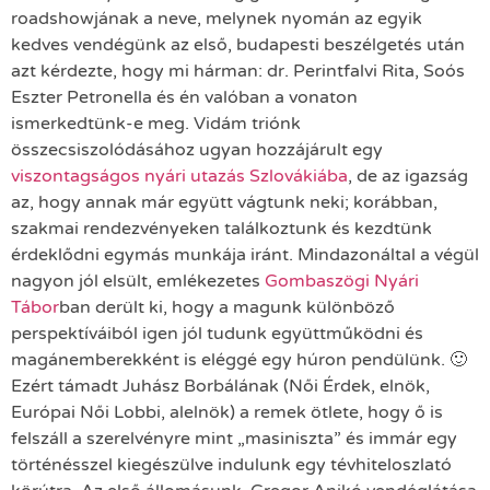
roadshowjának a neve, melynek nyomán az egyik
kedves vendégünk az első, budapesti beszélgetés után
azt kérdezte, hogy mi hárman: dr. Perintfalvi Rita, Soós
Eszter Petronella és én valóban a vonaton
ismerkedtünk-e meg. Vidám triónk
összecsiszolódásához ugyan hozzájárult egy
viszontagságos nyári utazás Szlovákiába
, de az igazság
az, hogy annak már együtt vágtunk neki; korábban,
szakmai rendezvényeken találkoztunk és kezdtünk
érdeklődni egymás munkája iránt. Mindazonáltal a végül
nagyon jól elsült, emlékezetes
Gombaszögi Nyári
Tábor
ban derült ki, hogy a magunk különböző
perspektíváiból igen jól tudunk együttműködni és
magánemberekként is eléggé egy húron pendülünk. 🙂
Ezért támadt Juhász Borbálának (Női Érdek, elnök,
Európai Női Lobbi, alelnök) a remek ötlete, hogy ő is
felszáll a szerelvényre mint „masiniszta” és immár egy
történésszel kiegészülve indulunk egy tévhiteloszlató