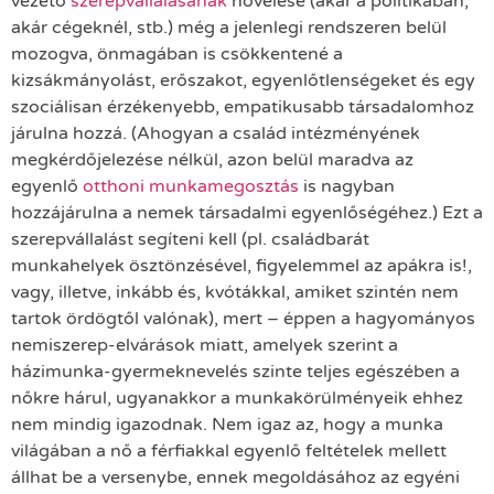
vezető
szerepvállalásának
növelése (akár a politikában,
akár cégeknél, stb.) még a jelenlegi rendszeren belül
mozogva, önmagában is csökkentené a
kizsákmányolást, erőszakot, egyenlőtlenségeket és egy
szociálisan érzékenyebb, empatikusabb társadalomhoz
járulna hozzá. (Ahogyan a család intézményének
megkérdőjelezése nélkül, azon belül maradva az
egyenlő
otthoni munkamegosztás
is nagyban
hozzájárulna a nemek társadalmi egyenlőségéhez.) Ezt a
szerepvállalást segíteni kell (pl. családbarát
munkahelyek ösztönzésével, figyelemmel az apákra is!,
vagy, illetve, inkább és, kvótákkal, amiket szintén nem
tartok ördögtől valónak), mert – éppen a hagyományos
nemiszerep-elvárások miatt, amelyek szerint a
házimunka-gyermeknevelés szinte teljes egészében a
nőkre hárul, ugyanakkor a munkakörülményeik ehhez
nem mindig igazodnak. Nem igaz az, hogy a munka
világában a nő a férfiakkal egyenlő feltételek mellett
állhat be a versenybe, ennek megoldásához az egyéni