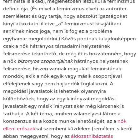
feminista is akad), meglehetősen leszűkül a feminizmus
definíciója. (És mivel a feminizmus elveti az autoriter
szemléletet és úgy tartja, hogy abszolút igazságokat
kinyilatkoztatni illetve „a” feminizmust kisajátítani
senkinek nincs joga, nem is fog ez a probléma
egyhamar megoldódni.) Közös pontnak tulajdonképpen
csak a nők hátrányos társadalmi helyzetének
felismerése tekinthető, de még itt is hozzátenném, hogy
a nők
bizonyos csoportjainak
hátrányos helyzetének
felismerése, hiszen vannak magukat feministának
mondók, akik a nők egyik vagy másik csoportjával
elfelejtenek vagy nem hajlandók foglalkozni. A
megoldási javaslatok is lehetnek olyannyira
különbözőek, hogy az egyik irányzat megoldási
javaslatait egy másik irányzat akár még károsnak is
tarthatja. A két téma, amiben valamelyest látom a
konszenzus és a közös munka lehetőségét, az a
nők
elleni erőszak
kal szembeni küzdelem (remélem, sikerül
abban megegyezni, hogy az
áldozathibáztatás