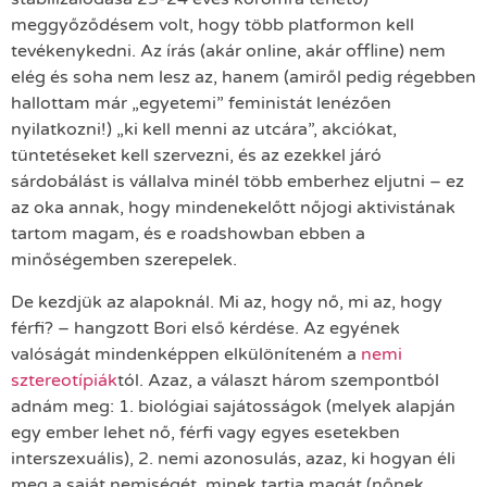
meggyőződésem volt, hogy több platformon kell
tevékenykedni. Az írás (akár online, akár offline) nem
elég és soha nem lesz az, hanem (amiről pedig régebben
hallottam már „egyetemi” feministát lenézően
nyilatkozni!) „ki kell menni az utcára”, akciókat,
tüntetéseket kell szervezni, és az ezekkel járó
sárdobálást is vállalva minél több emberhez eljutni – ez
az oka annak, hogy mindenekelőtt nőjogi aktivistának
tartom magam, és e roadshowban ebben a
minőségemben szerepelek.
De kezdjük az alapoknál. Mi az, hogy nő, mi az, hogy
férfi? – hangzott Bori első kérdése. Az egyének
valóságát mindenképpen elkülöníteném a
nemi
sztereotípiák
tól. Azaz, a választ három szempontból
adnám meg: 1. biológiai sajátosságok (melyek alapján
egy ember lehet nő, férfi vagy egyes esetekben
interszexuális), 2. nemi azonosulás, azaz, ki hogyan éli
meg a saját nemiségét, minek tartja magát (nőnek,