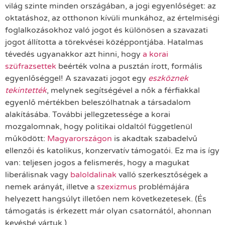
világ szinte minden országában, a jogi egyenlőséget: az
oktatáshoz, az otthonon kívüli munkához, az értelmiségi
foglalkozásokhoz való jogot és különösen a szavazati
jogot állította a törekvései középpontjába. Hatalmas
tévedés ugyanakkor azt hinni, hogy
a korai
szüfrazsettek
beérték volna a pusztán írott, formális
egyenlőséggel! A szavazati jogot egy
eszköznek
tekintették
, melynek segítségével a nők a férfiakkal
egyenlő mértékben beleszólhatnak a társadalom
alakításába. További jellegzetessége a korai
mozgalomnak, hogy politikai oldaltól függetlenül
működött:
Magyarországon
is akadtak szabadelvű
ellenzői és katolikus, konzervatív támogatói. Ez ma is így
van: teljesen jogos a felismerés, hogy a magukat
liberálisnak vagy
baloldalinak
valló szerkesztőségek a
nemek arányát, illetve a
szexizmus
problémájára
helyezett hangsúlyt illetően nem következetesek. (És
támogatás is érkezett már olyan csatornától, ahonnan
kevésbé vártuk.)