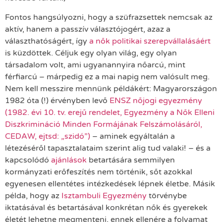
Fontos hangsúlyozni, hogy a szüfrazsettek nemcsak az
aktív, hanem a passzív választójogért, azaz a
választhatóságért, így
a nők politikai szerepvállalásáért
is küzdöttek. Céljuk egy olyan világ, egy olyan
társadalom volt, ami ugyanannyira nőarcú, mint
férfiarcú – márpedig ez a mai napig nem valósult meg.
Nem kell messzire mennünk példákért: Magyarországon
1982 óta (!) érvényben levő
ENSZ nőjogi egyezmény
(1982. évi 10. tv. erejű rendelet, Egyezmény a Nők Elleni
Diszkrimináció Minden Formájának Felszámolásáról,
CEDAW, ejtsd: „szidó”)
– aminek egyáltalán a
létezéséről tapasztalataim szerint alig tud valaki! – és a
kapcsolódó
ajánlások
betartására semmilyen
kormányzati erőfeszítés nem történik, sőt azokkal
egyenesen ellentétes intézkedések lépnek életbe. Másik
példa, hogy az
Isztambuli Egyezmény
törvénybe
iktatásával és betartásával konkrétan nők és gyerekek
életét lehetne megmenteni, ennek ellenére a folyamat