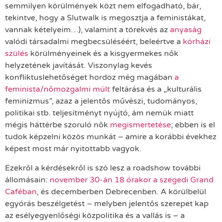
semmilyen körülmények közt nem elfogadható, bár,
tekintve, hogy a Slutwalk is megosztja a feministákat,
vannak kételyeim…), valamint a törekvés az
anyaság
valódi társadalmi megbecsüléséért, beleértve a
kórházi
szülés
körülményeinek és a kisgyermekes nők
helyzetének javítását. Viszonylag kevés
konfliktuslehetőséget hordoz még magában
a
feminista/nőmozgalmi múlt
feltárása és a „kulturális
feminizmus”, azaz a jelentős művészi, tudományos,
politikai stb. teljesítményt nyújtó, ám nemük miatt
mégis háttérbe szoruló nők
megismertetése
; ebben is el
tudok képzelni közös munkát – amire a korábbi évekhez
képest most már nyitottabb vagyok.
Ezekről a kérdésekről is szó lesz a roadshow további
állomásain:
november 30-án 18 órakor a szegedi Grand
Caféban
, és decemberben Debrecenben. A körülbelül
egyórás beszélgetést – melyben jelentős szerepet kap
az esélyegyenlőségi közpolitika és a vallás is – a