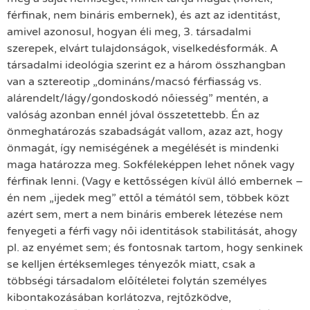
férfinak, nem bináris embernek), és azt az identitást,
amivel azonosul, hogyan éli meg, 3. társadalmi
szerepek, elvárt tulajdonságok, viselkedésformák. A
társadalmi ideológia szerint ez a három összhangban
van a sztereotip „domináns/macsó férfiasság vs.
alárendelt/lágy/gondoskodó nőiesség” mentén, a
valóság azonban ennél jóval összetettebb. Én az
önmeghatározás szabadságát vallom, azaz azt, hogy
önmagát, így nemiségének a megélését is mindenki
maga határozza meg. Sokféleképpen lehet nőnek vagy
férfinak lenni. (Vagy e kettősségen kívül álló embernek –
én nem „ijedek meg” ettől a témától sem, többek közt
azért sem, mert a nem bináris emberek létezése nem
fenyegeti a férfi vagy női identitások stabilitását, ahogy
pl. az enyémet sem; és fontosnak tartom, hogy senkinek
se kelljen értéksemleges tényezők miatt, csak a
többségi társadalom előítéletei folytán személyes
kibontakozásában korlátozva, rejtőzködve,