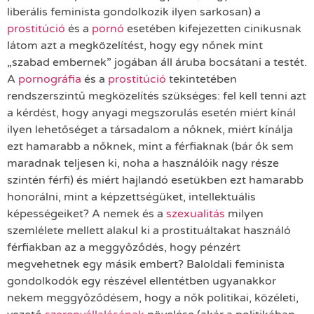
liberális feminista gondolkozik ilyen sarkosan) a
prostitúció
és a
pornó
esetében kifejezetten cinikusnak
látom azt a megközelítést, hogy egy nőnek mint
„szabad embernek” jogában áll áruba bocsátani a testét.
A
pornográfia
és a
prostitúció
tekintetében
rendszerszintű megközelítés szükséges: fel kell tenni azt
a kérdést, hogy anyagi megszorulás esetén miért kínál
ilyen lehetőséget a társadalom a nőknek, miért kínálja
ezt hamarabb a nőknek, mint a férfiaknak (bár ők sem
maradnak teljesen ki, noha a használóik nagy része
szintén férfi) és miért hajlandó esetükben ezt hamarabb
honorálni, mint a képzettségüket, intellektuális
képességeiket? A nemek és a
szexualitás
milyen
szemlélete mellett alakul ki a prostituáltakat használó
férfiakban az a meggyőződés, hogy pénzért
megvehetnek egy másik embert? Baloldali feminista
gondolkodók egy részével ellentétben ugyanakkor
nekem meggyőződésem, hogy a nők politikai, közéleti,