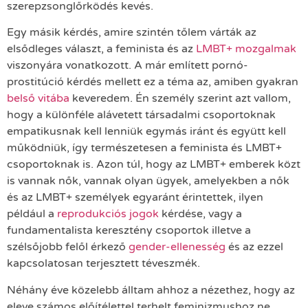
szerepzsonglőrködés kevés.
Egy másik kérdés, amire szintén tőlem várták az
elsődleges választ, a feminista és az
LMBT+ mozgalmak
viszonyára vonatkozott. A már említett pornó-
prostitúció kérdés mellett ez a téma az, amiben gyakran
belső vitába
keveredem. Én személy szerint azt vallom,
hogy a különféle alávetett társadalmi csoportoknak
empatikusnak kell lenniük egymás iránt és együtt kell
működniük, így természetesen a feminista és LMBT+
csoportoknak is. Azon túl, hogy az LMBT+ emberek közt
is vannak nők, vannak olyan ügyek, amelyekben a nők
és az LMBT+ személyek egyaránt érintettek, ilyen
például a
reprodukciós jogok
kérdése, vagy a
fundamentalista keresztény csoportok illetve a
szélsőjobb felől érkező
gender-ellenesség
és az ezzel
kapcsolatosan terjesztett téveszmék.
Néhány éve közelebb álltam ahhoz a nézethez, hogy az
eleve számos előítélettel terhelt feminizmushoz ne