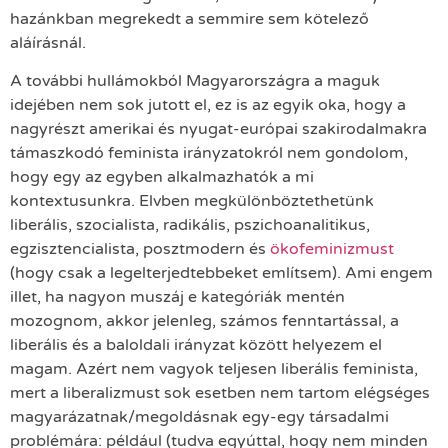
hazánkban megrekedt a semmire sem kötelező
aláírásnál.
A további hullámokból Magyarországra a maguk
idejében nem sok jutott el, ez is az egyik oka, hogy a
nagyrészt amerikai és nyugat-európai szakirodalmakra
támaszkodó feminista irányzatokról nem gondolom,
hogy egy az egyben alkalmazhatók a mi
kontextusunkra. Elvben megkülönböztethetünk
liberális, szocialista, radikális, pszichoanalitikus,
egzisztencialista, posztmodern és
ökofeminizmust
(hogy csak a legelterjedtebbeket említsem). Ami engem
illet, ha nagyon muszáj e kategóriák mentén
mozognom, akkor jelenleg, számos fenntartással, a
liberális és a baloldali irányzat között helyezem el
magam. Azért nem vagyok teljesen liberális feminista,
mert a liberalizmust sok esetben nem tartom elégséges
magyarázatnak/megoldásnak egy-egy társadalmi
problémára: például (tudva egyúttal, hogy nem minden