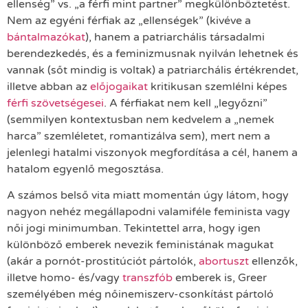
ellenség” vs. „a férfi mint partner” megkülönböztetést.
Nem az egyéni férfiak az „ellenségek” (kivéve a
bántalmazókat
), hanem a patriarchális társadalmi
berendezkedés, és a feminizmusnak nyilván lehetnek és
vannak (sőt mindig is voltak) a patriarchális értékrendet,
illetve abban az
előjogaikat
kritikusan szemlélni képes
férfi szövetségesei
. A férfiakat nem kell „legyőzni”
(semmilyen kontextusban nem kedvelem a „nemek
harca” szemléletet, romantizálva sem), mert nem a
jelenlegi hatalmi viszonyok megfordítása a cél, hanem a
hatalom egyenlő megosztása.
A számos belső vita miatt momentán úgy látom, hogy
nagyon nehéz megállapodni valamiféle feminista vagy
női jogi minimumban. Tekintettel arra, hogy igen
különböző emberek nevezik feministának magukat
(akár a pornót-prostitúciót pártolók,
abortuszt
ellenzők,
illetve homo- és/vagy
transzfób
emberek is, Greer
személyében még nőinemiszerv-csonkítást pártoló