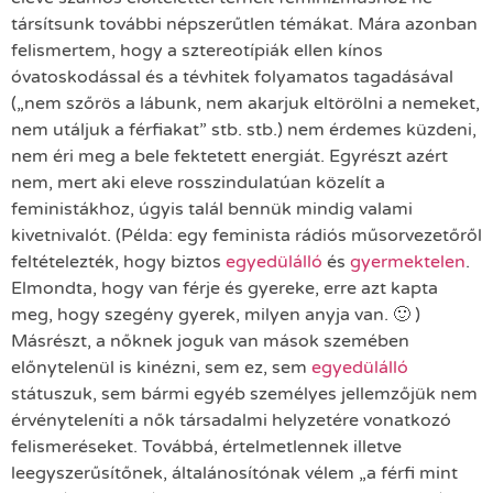
társítsunk további népszerűtlen témákat. Mára azonban
felismertem, hogy a sztereotípiák ellen kínos
óvatoskodással és a tévhitek folyamatos tagadásával
(„nem szőrös a lábunk, nem akarjuk eltörölni a nemeket,
nem utáljuk a férfiakat” stb. stb.) nem érdemes küzdeni,
nem éri meg a bele fektetett energiát. Egyrészt azért
nem, mert aki eleve rosszindulatúan közelít a
feministákhoz, úgyis talál bennük mindig valami
kivetnivalót. (Példa: egy feminista rádiós műsorvezetőről
feltételezték, hogy biztos
egyedülálló
és
gyermektelen
.
Elmondta, hogy van férje és gyereke, erre azt kapta
meg, hogy szegény gyerek, milyen anyja van. 🙂 )
Másrészt, a nőknek joguk van mások szemében
előnytelenül is kinézni, sem ez, sem
egyedülálló
státuszuk, sem bármi egyéb személyes jellemzőjük nem
érvényteleníti a nők társadalmi helyzetére vonatkozó
felismeréseket. Továbbá, értelmetlennek illetve
leegyszerűsítőnek, általánosítónak vélem „a férfi mint