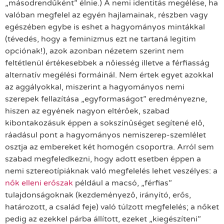
„másodrendűként” élnie.) A nemi identitás megélése, ha
valóban megfelel az egyén hajlamainak, részben vagy
egészében egybe is eshet a hagyományos mintákkal
(tévedés, hogy a feminizmus ezt ne tartaná legitim
opciónak!), azok azonban nézetem szerint nem
feltétlenül értékesebbek a nőiesség illetve a férfiasság
alternatív megélési formáinál. Nem értek egyet azokkal
az aggályokkal, miszerint a hagyományos nemi
szerepek fellazítása „egyformaságot” eredményezne,
hiszen az egyének nagyon eltérőek, szabad
kibontakozásuk éppen a sokszínűséget segítené elő,
ráadásul pont a hagyományos nemiszerep-szemlélet
osztja az embereket két homogén csoportra. Arról sem
szabad megfeledkezni, hogy adott esetben éppen a
nemi sztereotípiáknak való megfelelés lehet veszélyes: a
nők elleni erőszak
például a macsó, „férfias”
tulajdonságoknak (kezdeményező, irányító, erős,
határozott, a család feje) való túlzott megfelelés; a nőket
pedig az ezekkel párba állított, ezeket „kiegészíteni”