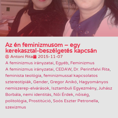
Az én feminizmusom – egy
kerekasztal-beszélgetés kapcsán
Antoni Rita
2015-11-07
A feminizmus irányzatai
,
Egyéb
,
Feminizmus
A feminizmus irányzatai
,
CEDAW
,
Dr. Perintfalvi Rita
,
feminista teológia
,
feminizmussal kapcsolatos
sztereotípiák
,
Gender
,
Gregor Anikó
,
Hagyományos
nemiszerep-elvárások
,
Isztambuli Egyezmény
,
Juhász
Borbála
,
nemi identitás
,
Női Érdek
,
nőiség
,
politológia
,
Prostitúció
,
Soós Eszter Petronella
,
szexizmus