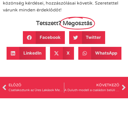
közönség kérdései, hozzászólásai követik. Szeretettel
várunk minden érdeklődőt!
Tetszett?
Megosztás
Facebook
Twitter
LinkedIn
X
WhatsApp
ELŐZŐ
KÖVETKEZŐ
Csatlakoztunk az Üres Lakások Menetéhez
A Duluth-modell a családon belüli erőszak megszüntetéséért