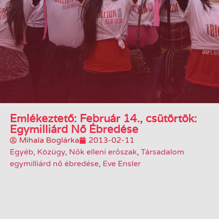
Emlékeztető: Február 14., csütörtök:
Egymilliárd Nő Ébredése
Mihala Boglárka
2013-02-11
Egyéb
,
Közügy
,
Nők elleni erőszak
,
Társadalom
egymilliárd nő ébredése
,
Eve Ensler