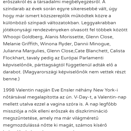
erőszakról és a társadalmi megbélyegzésről. A
színdarab az évek során egyre sikeresebbé vált, úgy
hogy már ismert közszereplők működtek közre a
különböző színpadi változatokban. Leggyakrabban
jótékonysági rendezvényeken olvasott fel többek között
Whoopi Goldberg, Alanis Morissette, Glenn Close,
Melanie Griffith, Winona Ryder, Dannii Minogue,
Julianna Margulies, Glenn Close,Cate Blanchett, Calista
Flockhart, tavaly pedig az Európai Parlamenti
képviselőnők, párttagságtól függetlenül adták elő a
darabot. (Magyarországi képviselőnők nem vettek részt
benne.)
1998 Valentin napján Eve Ensler néhány New York-i
nőtársával megalapította az ún. V-Day-t, a Valentin-nap
mellett utalva ezzel a vagina szóra is. A nap legfőbb
missziója a nők elleni erőszak és diszkrimináció
megszűntetése, amely ma már világméretű
megmozdulássá nőtte ki magát, számos kísérő