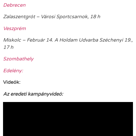
Debrecen
Zalaszentgrót – Városi Sportcsarnok, 18 h
Veszprém
Miskolc – Február 14. A Holdam Udvarba Széchenyi 19.,
17 h
Szombathely
Edelény:
Videók:
Az eredeti kampányvideó: