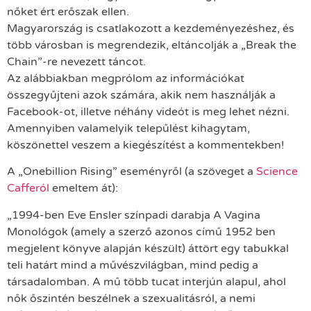
nőket ért erőszak ellen.
Magyarország is csatlakozott a kezdeményezéshez, és
több városban is megrendezik, eltáncolják a „Break the
Chain”-re nevezett táncot.
Az alábbiakban megprólom az információkat
összegyűjteni azok számára, akik nem használják a
Facebook-ot, illetve néhány videót is meg lehet nézni.
Amennyiben valamelyik telepűlést kihagytam,
köszönettel veszem a kiegészítést a kommentekben!
A „Onebillion Rising” eseményről (a szöveget a
Science
Cafferól
emeltem át):
„1994-ben Eve Ensler színpadi darabja A Vagina
Monológok (amely a szerző azonos című 1952 ben
megjelent könyve alapján készült) áttört egy tabukkal
teli határt mind a művészvilágban, mind pedig a
társadalomban. A mű több tucat interjún alapul, ahol
nők őszintén beszélnek a szexualitásról, a nemi