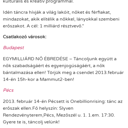
kulturális és kreatív programmal.
Idén táncra hívják a világ lakóit, nőket és férfiakat,
mindazokat, akik elítélik a nőkkel, lányokkal szembeni
erőszakot. A cél: 1 milliárd résztvevő.”
Csatlakozó városok:
Budapest
EGYMILLIÁRD NŐ ÉBREDÉSE – Táncoljunk együtt a
nők szabadságáért és egyenjogúságáért, a nők
bántalmazása ellen! Törjük meg a csendet 2013.február
14-én 15h-kor a Mammut2-ben!
Pécs
2013. február 14-én Pécsett is Onebillionrising: tánc az
erőszak ellen.Fő helyszín: Slyven
Rendezvényterem,Pécs, Mezőszél u. 1. 1.em. 17:30.
Gyere te is, táncolj velünk!