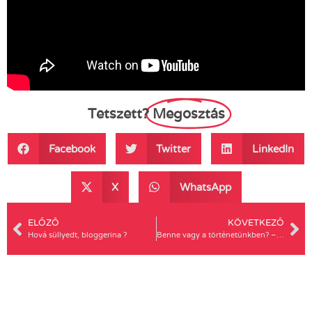
Tetszett?
Megosztás
Facebook
Twitter
LinkedIn
X
WhatsApp
ELŐZŐ
KÖVETKEZŐ
Hová süllyedt, bloggerina ?
Benne vagy a történetünkben? – az első magyar LMBT történeti hónap