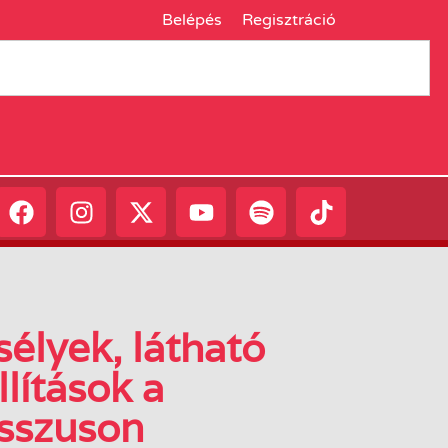
Belépés
Regisztráció
élyek, látható
llítások a
sszuson