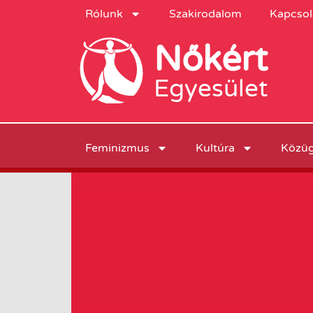
Rólunk
Szakirodalom
Kapcsol
Nőkért
Egyesület
Feminizmus
Kultúra
Közü