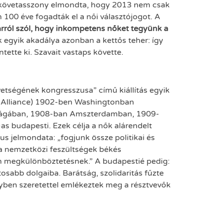
övetasszony elmondta, hogy 2013 nem csak
00 éve fogadták el a női választójogot. A
rról szól, hogy inkompetens nőket tegyünk a
egyik akadálya azonban a kettős teher: így
ntette ki. Szavait vastaps követte.
etségének kongresszusa” című kiállítás egyik
e Alliance) 1902-ben Washingtonban
enhágában, 1908-ban Amszterdamban, 1909-
 budapesti. Ezek célja a nők alárendelt
s jelmondata: „fogjunk össze politikai és
g a nemzetközi feszültségek békés
en megkülönböztetésnek.” A budapestié pedig:
tosabb dolgaiba. Barátság, szolidaritás fűzte
lyben szeretettel emlékeztek meg a résztvevők