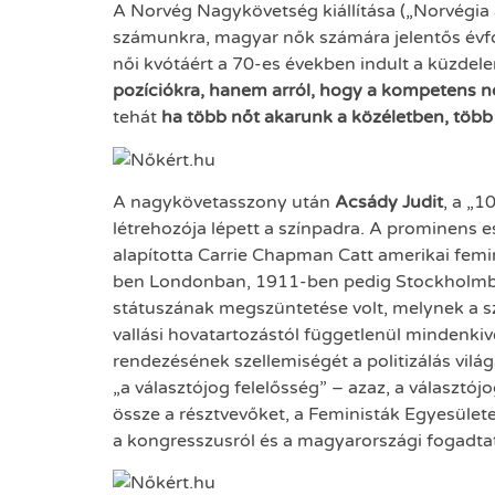
A Norvég Nagykövetség kiállítása („Norvégia
számunkra, magyar nők számára jelentős évfo
női kvótáért a 70-es években indult a küzdel
pozíciókra, hanem arról, hogy a kompetens n
tehát
ha több nőt akarunk a közéletben, több
A nagykövetasszony után
Acsády Judit
, a „
létrehozója lépett a színpadra. A prominens
alapította Carrie Chapman Catt amerikai fe
ben Londonban, 1911-ben pedig Stockholmban 
státuszának megszüntetése volt, melynek a sz
vallási hovatartozástól függetlenül mindenkiv
rendezésének szellemiségét a politizálás vil
„a választójog felelősség” – azaz, a választój
össze a résztvevőket, a Feministák Egyesület
a kongresszusról és a magyarországi fogadtat