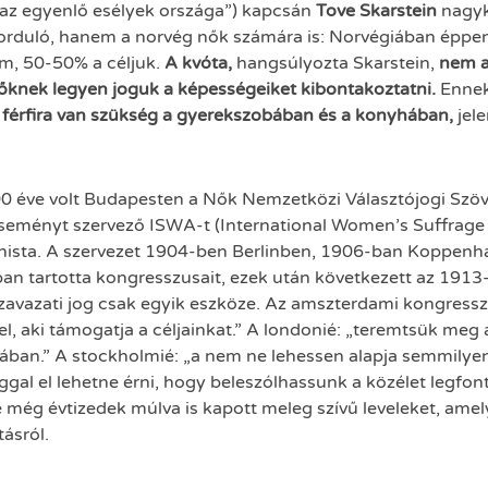
 az egyenlő esélyek országa”) kapcsán
Tove Skarstein
nagyk
rduló, hanem a norvég nők számára is: Norvégiában éppen 1
em, 50-50% a céljuk.
A kvóta,
hangsúlyozta Skarstein,
nem a
őknek legyen joguk a képességeiket kibontakoztatni.
Ennek 
 férfira van szükség a gyerekszobában és a konyhában,
jele
100 éve volt Budapesten a Nők Nemzetközi Választójogi Szöv
 eseményt szervező ISWA-t (International Women’s Suffrag
minista. A szervezet 1904-ben Berlinben, 1906-ban Kopp
tartotta kongresszusait, ezek után következett az 1913-as
avazati jog csak egyik eszköze. Az amszterdami kongresszu
el, aki támogatja a céljainkat.” A londonié: „teremtsük me
ágában.” A stockholmié: „a nem ne lehessen alapja semmily
oggal el lehetne érni, hogy beleszólhassunk a közélet legfon
e még évtizedek múlva is kapott meleg szívű leveleket, ame
ásról.