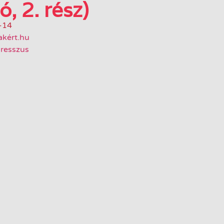
, 2. rész)
-14
akért.hu
resszus