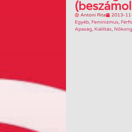
(beszámoló
Antoni Rita
2013-11
Egyéb
,
Feminizmus
,
Férfi
Apaság
,
Kiállítás
,
Nőkong