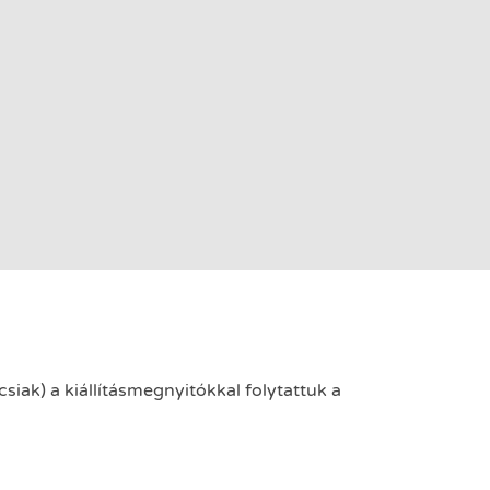
iak) a kiállításmegnyitókkal folytattuk a