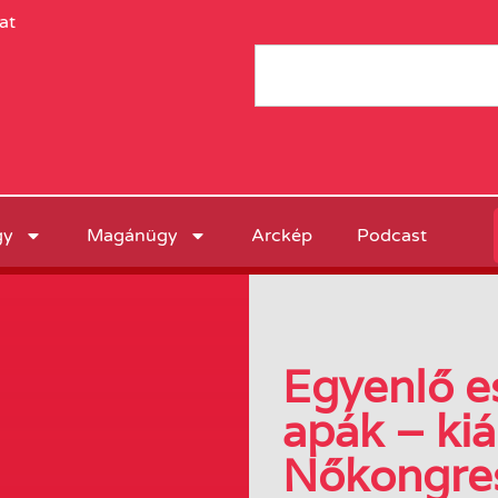
at
gy
Magánügy
Arckép
Podcast
Egyenlő es
apák – kiá
Nőkongre