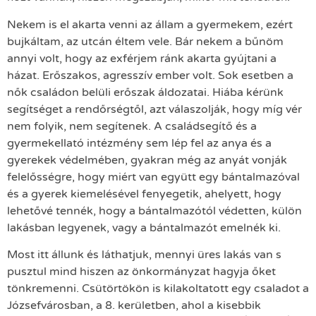
Nekem is el akarta venni az állam a gyermekem, ezért
bujkáltam, az utcán éltem vele. Bár nekem a bűnöm
annyi volt, hogy az exférjem ránk akarta gyújtani a
házat. Erőszakos, agresszív ember volt. Sok esetben a
nők családon belüli erőszak áldozatai. Hiába kérünk
segítséget a rendőrségtől, azt válaszolják, hogy míg vér
nem folyik, nem segítenek. A családsegítő és a
gyermekellató intézmény sem lép fel az anya és a
gyerekek védelmében, gyakran még az anyát vonják
felelősségre, hogy miért van együtt egy bántalmazóval
és a gyerek kiemelésével fenyegetik, ahelyett, hogy
lehetővé tennék, hogy a bántalmazótól védetten, külön
lakásban legyenek, vagy a bántalmazót emelnék ki.
Most itt állunk és láthatjuk, mennyi üres lakás van s
pusztul mind hiszen az önkormányzat hagyja őket
tönkremenni. Csütörtökön is kilakoltatott egy csaladot a
Józsefvárosban, a 8. kerületben, ahol a kisebbik