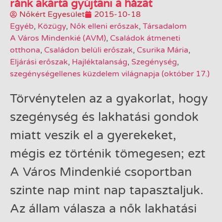
ránk akarta gyújtani a házat
Nőkért Egyesület
2015-10-18
Egyéb
,
Közügy
,
Nők elleni erőszak
,
Társadalom
A Város Mindenkié (AVM)
,
Családok átmeneti
otthona
,
Családon belüli erőszak
,
Csurika Mária
,
Eljárási erőszak
,
Hajléktalanság
,
Szegénység
,
szegénységellenes küzdelem világnapja (október 17.)
Törvénytelen az a gyakorlat, hogy
szegénység és lakhatási gondok
miatt veszik el a gyerekeket,
mégis ez történik tömegesen; ezt
A Város Mindenkié csoportban
szinte nap mint nap tapasztaljuk.
Az állam válasza a nők lakhatási