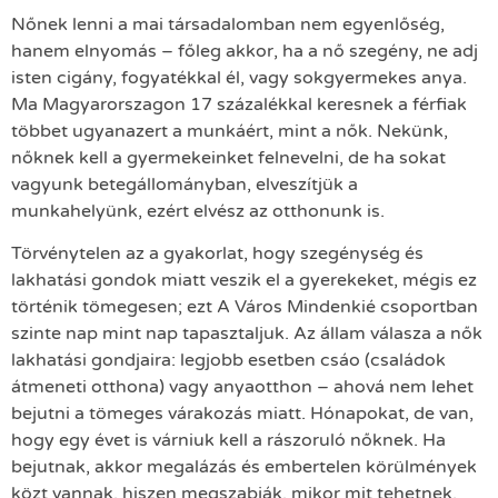
Nőnek lenni a mai társadalomban nem egyenlőség,
hanem elnyomás – főleg akkor, ha a nő szegény, ne adj
isten cigány, fogyatékkal él, vagy sokgyermekes anya.
Ma Magyarorszagon 17 százalékkal keresnek a férfiak
többet ugyanazert a munkáért, mint a nők. Nekünk,
nőknek kell a gyermekeinket felnevelni, de ha sokat
vagyunk betegállományban, elveszítjük a
munkahelyünk, ezért elvész az otthonunk is.
Törvénytelen az a gyakorlat, hogy szegénység és
lakhatási gondok miatt veszik el a gyerekeket, mégis ez
történik tömegesen; ezt A Város Mindenkié csoportban
szinte nap mint nap tapasztaljuk. Az állam válasza a nők
lakhatási gondjaira: legjobb esetben csáo (családok
átmeneti otthona) vagy anyaotthon – ahová nem lehet
bejutni a tömeges várakozás miatt. Hónapokat, de van,
hogy egy évet is várniuk kell a rászoruló nőknek. Ha
bejutnak, akkor megalázás és embertelen körülmények
közt vannak, hiszen megszabják, mikor mit tehetnek.