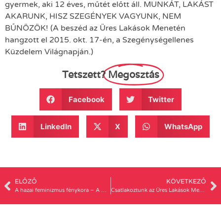
gyermek, aki 12 éves, műtét előtt áll. MUNKÁT, LAKÁST
AKARUNK, HISZ SZEGÉNYEK VAGYUNK, NEM
BŰNÖZÖK! (A beszéd az Üres Lakások Menetén
hangzott el 2015. okt. 17-én, a Szegénységellenes
Küzdelem Világnapján.)
Tetszett?
Megosztás
Facebook
Twitter
LinkedIn
X
WhatsApp
ELŐZŐ
KÖVETKEZŐ
A hazai feminizmus fénykora – A mozgalom előzményei és kibontakozása a századelőn
Csatlakoztunk az Üres Lakások Menetéhez