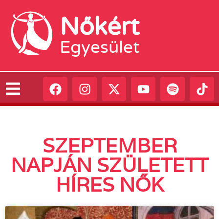
Nőkért
Egyesület
SZEPTEMBER
NAPJÁN SZÜLETETT
HÍRES NŐK