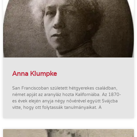
Anna Klumpke
San Franciscoban született hétgyerekes családban,
német apját az aranyláz hozta Kaliforniába. Az 1870-
es évek elején anyja négy nővérével együtt Svájcba
vitte, hogy ott folytassák tanulmányaikat. A