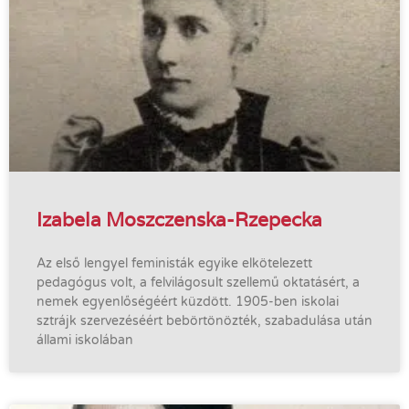
Izabela Moszczenska-Rzepecka
Az első lengyel feministák egyike elkötelezett
pedagógus volt, a felvilágosult szellemű oktatásért, a
nemek egyenlőségéért küzdött. 1905-ben iskolai
sztrájk szervezéséért bebörtönözték, szabadulása után
állami iskolában