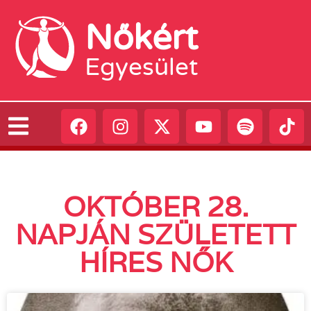
Nőkért
Egyesület
OKTÓBER 28.
NAPJÁN SZÜLETETT
HÍRES NŐK