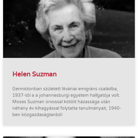
Helen Suzman
Germistonban született litvániai emigráns családba,
1937-től a a johannesburgi egyetem hallgatója volt.
Moses Suzman orvossal kötött házassága után
néhány év kihagyással folytatta tanulmányait, 1940-
ben közgazdaságtanból