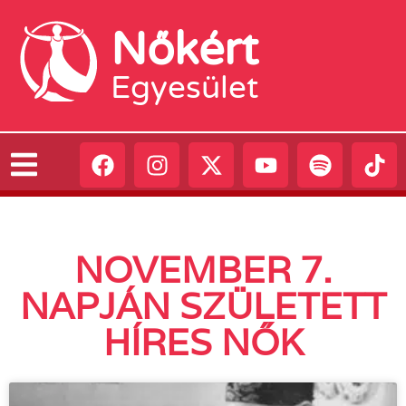
Nőkért
Egyesület
NOVEMBER 7.
NAPJÁN SZÜLETETT
HÍRES NŐK