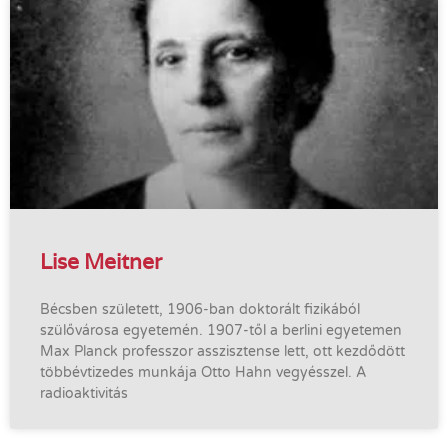
Lise Meitner
Bécsben született, 1906-ban doktorált fizikából
szülővárosa egyetemén. 1907-től a berlini egyetemen
Max Planck professzor asszisztense lett, ott kezdődött
többévtizedes munkája Otto Hahn vegyésszel. A
radioaktivitás