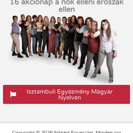
16 akciónap a nők elleni erőszak
ellen
Isztambuli Egyezmény Magyar
Nyelven
Copyright © 2026 Nőkért Egyesület. Minden jog