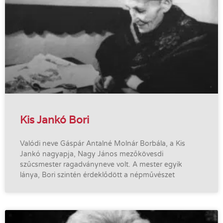
Kis Jankó Bori
Valódi neve Gáspár Antalné Molnár Borbála, a Kis
Jankó nagyapja, Nagy János mezőkövesdi
szűcsmester ragadványneve volt. A mester egyik
lánya, Bori szintén érdeklődött a népművészet