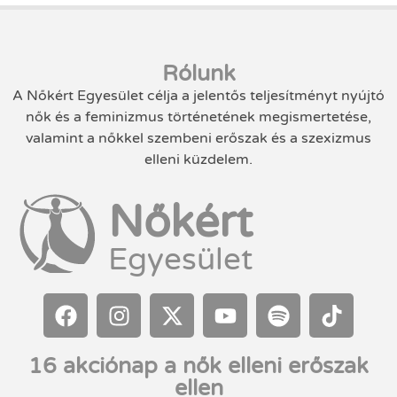
Rólunk
A Nőkért Egyesület célja a jelentős teljesítményt nyújtó
nők és a feminizmus történetének megismertetése,
valamint a nőkkel szembeni erőszak és a szexizmus
elleni küzdelem.
Nőkért
Egyesület
16 akciónap a nők elleni erőszak
ellen