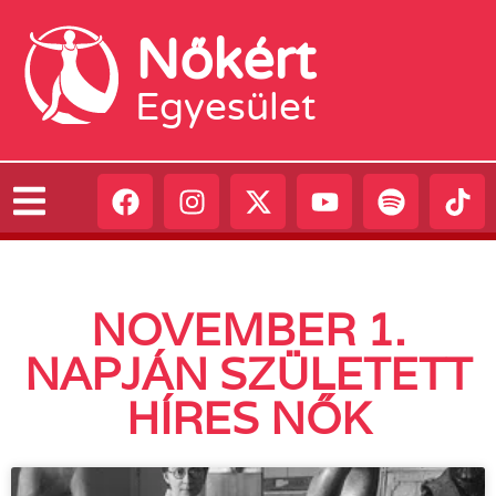
Nőkért
Egyesület
NOVEMBER 1.
NAPJÁN SZÜLETETT
HÍRES NŐK