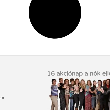
16 akciónap a nők ell
eni