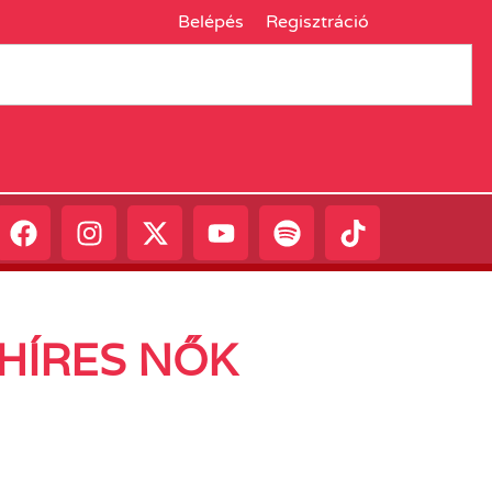
Belépés
Regisztráció
 HÍRES NŐK