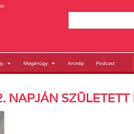
at
gy
Magánügy
Arckép
Podcast
. NAPJÁN SZÜLETETT