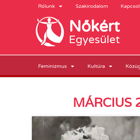
Rólunk
Szakirodalom
Kapcsol
Nőkért
Egyesület
Feminizmus
Kultúra
Közü
MÁRCIUS 2