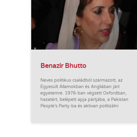
Benazir Bhutto
Neves politikus családból származott, az
Egyesült Államokban és Angliában járt
egyetemre. 1976-ban végzett Oxfordban,
hazatért, belépett apja pártjába, a Pakistan
People’s Party-ba és aktivan politizálni