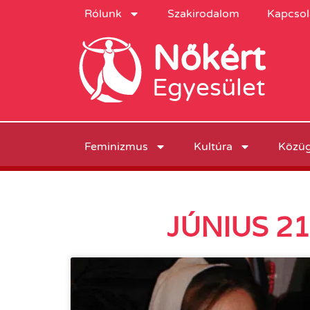
Rólunk
Szakirodalom
Kapcsol
Nőkért
Egyesület
Feminizmus
Kultúra
Közü
JÚNIUS 2