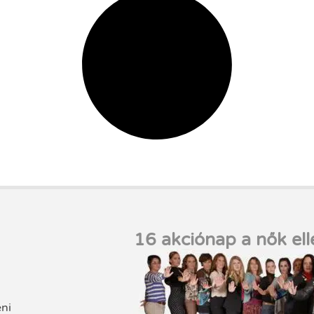
16 akciónap a nők ell
eni