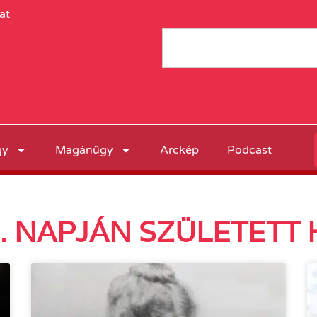
at
gy
Magánügy
Arckép
Podcast
1. NAPJÁN SZÜLETETT 