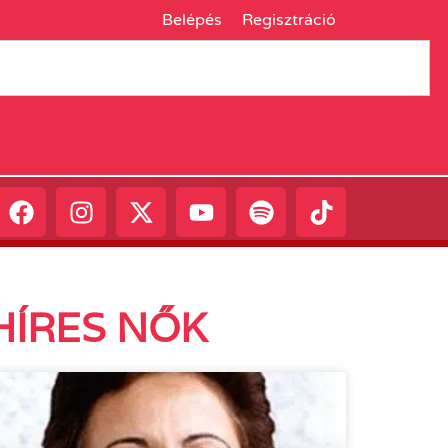
Belépés
Regisztráció
HÍRES NŐK