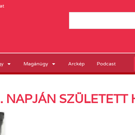
at
gy
Magánügy
Arckép
Podcast
9. NAPJÁN SZÜLETETT 