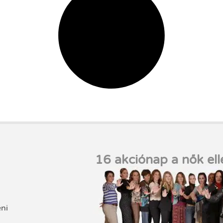
16 akciónap a nők ell
eni