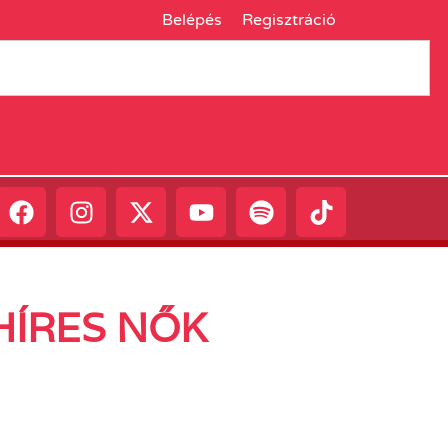
Belépés
Regisztráció
HÍRES NŐK