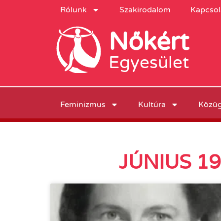
Rólunk
Szakirodalom
Kapcsol
Nőkért
Egyesület
Feminizmus
Kultúra
Közü
JÚNIUS 1