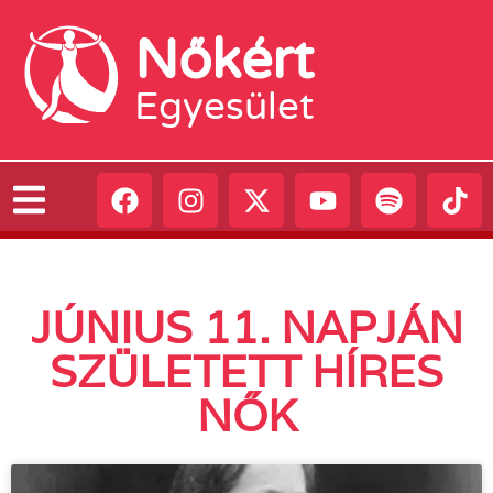
Nőkért
Egyesület
JÚNIUS 11. NAPJÁN
SZÜLETETT HÍRES
NŐK