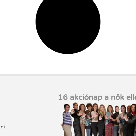
16 akciónap a nők ell
eni