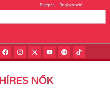
Belépés
Regisztráció
 HÍRES NŐK