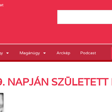
at
gy
Magánügy
Arckép
Podcast
. NAPJÁN SZÜLETETT