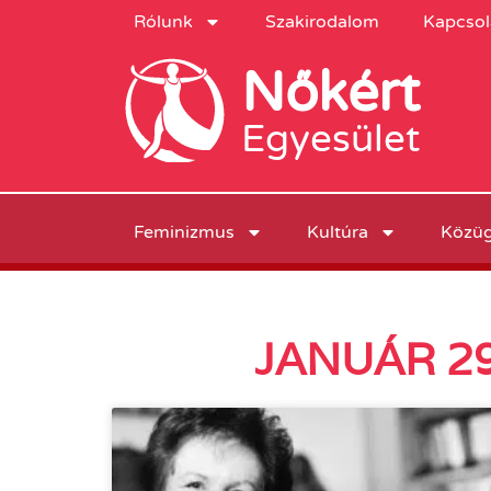
Rólunk
Szakirodalom
Kapcsol
Nőkért
Egyesület
Feminizmus
Kultúra
Közü
JANUÁR 29