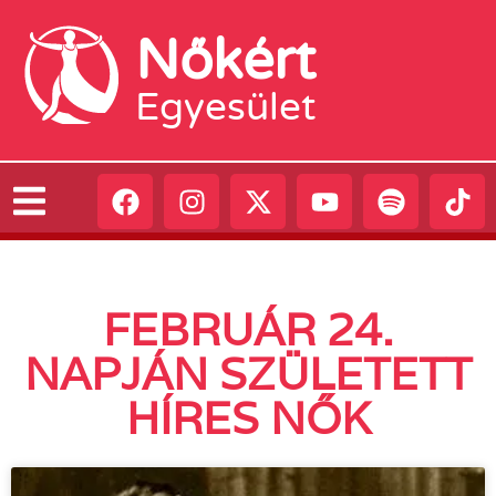
Nőkért
Egyesület
FEBRUÁR 24.
NAPJÁN SZÜLETETT
HÍRES NŐK