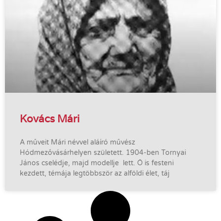
Kovács Mári
A műveit Mári névvel aláíró művész
Hódmezővásárhelyen született. 1904-ben Tornyai
János cselédje, majd modellje lett. Ő is festeni
kezdett, témája legtöbbször az alföldi élet, táj