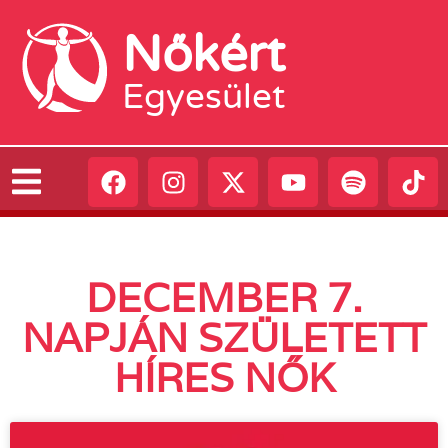
Nőkért
Egyesület
DECEMBER 7.
NAPJÁN SZÜLETETT
HÍRES NŐK