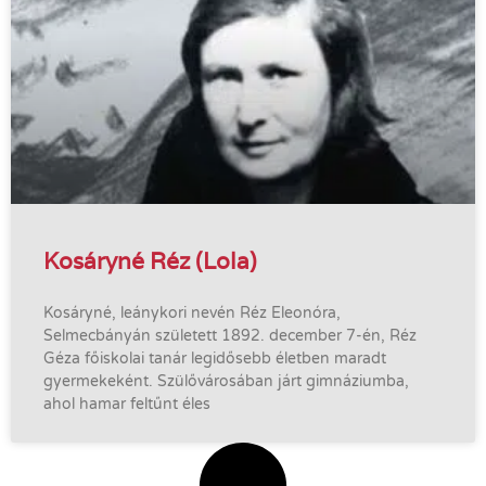
Kosáryné Réz (Lola)
Kosáryné, leánykori nevén Réz Eleonóra,
Selmecbányán született 1892. december 7-én, Réz
Géza főiskolai tanár legidősebb életben maradt
gyermekeként. Szülővárosában járt gimnáziumba,
ahol hamar feltűnt éles