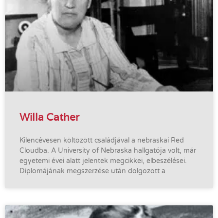
Willa Cather
Kilencévesen költözött családjával a nebraskai Red
Cloudba. A University of Nebraska hallgatója volt, már
egyetemi évei alatt jelentek megcikkei, elbeszélései.
Diplomájának megszerzése után dolgozott a