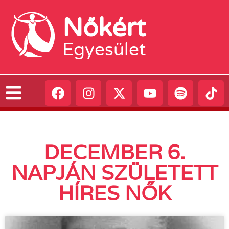
Nőkért
Egyesület
DECEMBER 6.
NAPJÁN SZÜLETETT
HÍRES NŐK