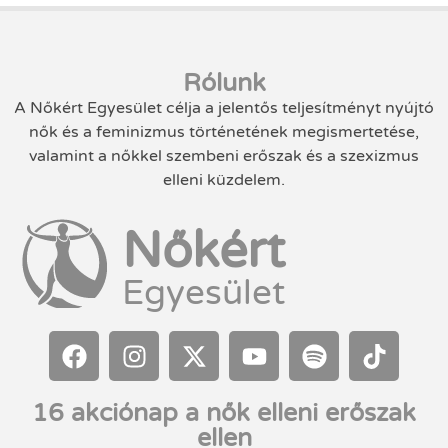
Rólunk
A Nőkért Egyesület célja a jelentős teljesítményt nyújtó
nők és a feminizmus történetének megismertetése,
valamint a nőkkel szembeni erőszak és a szexizmus
elleni küzdelem.
Nőkért
Egyesület
16 akciónap a nők elleni erőszak
ellen