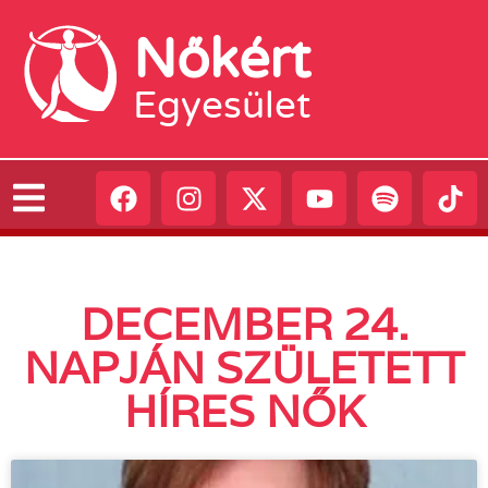
Nőkért
Egyesület
DECEMBER 24.
NAPJÁN SZÜLETETT
HÍRES NŐK