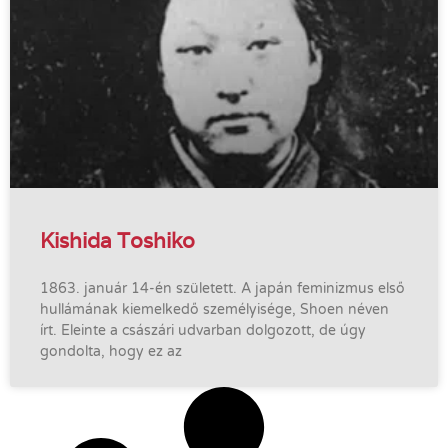
Kishida Toshiko
1863. január 14-én született. A japán feminizmus első
hullámának kiemelkedő személyisége, Shoen néven
írt. Eleinte a császári udvarban dolgozott, de úgy
gondolta, hogy ez az