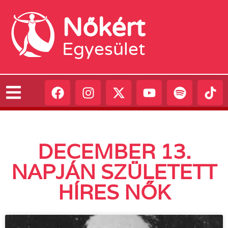
Nőkért
Egyesület
DECEMBER 13.
NAPJÁN SZÜLETETT
HÍRES NŐK