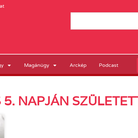
at
gy
Magánügy
Arckép
Podcast
5. NAPJÁN SZÜLETET