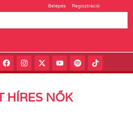
Belépés
Regisztráció
T HÍRES NŐK