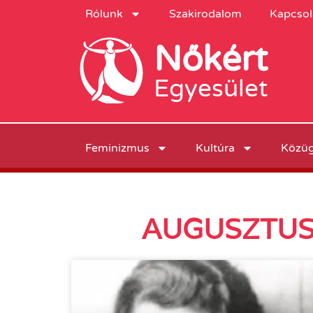
Rólunk
Szakirodalom
Kapcsol
Nőkért
Egyesület
Feminizmus
Kultúra
Közü
AUGUSZTUS 