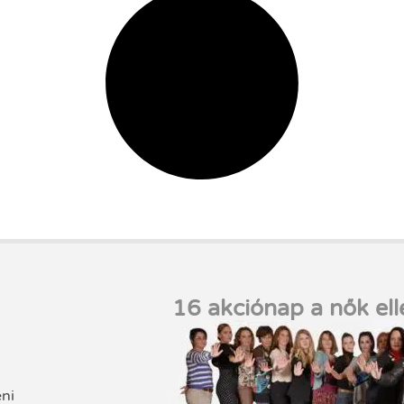
16 akciónap a nők ell
eni