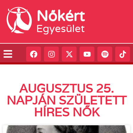
Nőkért
Egyesület
AUGUSZTUS 25.
NAPJÁN SZÜLETETT
HÍRES NŐK