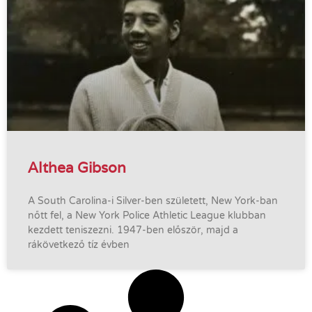
Althea Gibson
A South Carolina-i Silver-ben született, New York-ban
nőtt fel, a New York Police Athletic League klubban
kezdett teniszezni. 1947-ben először, majd a
rákövetkező tíz évben