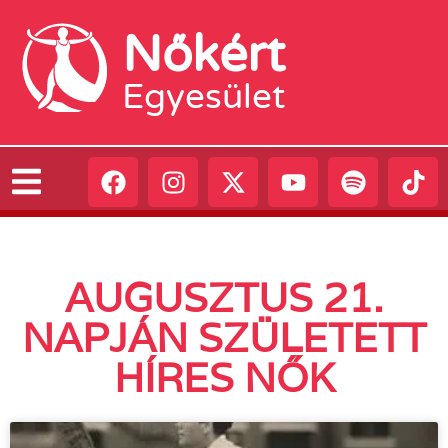
Nőkért
Egyesület
AUGUSZTUS 21.
NAPJÁN SZÜLETETT
HÍRES NŐK