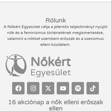
Rólunk
A Nőkért Egyesület célja a jelentős teljesítményt nyújtó
nők és a feminizmus történetének megismertetése,
valamint a nőkkel szembeni erőszak és a szexizmus
elleni küzdelem.
Nőkért
Egyesület
16 akciónap a nők elleni erőszak
ellen