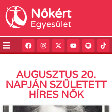
Nőkért
Egyesület
AUGUSZTUS 20.
NAPJÁN SZÜLETETT
HÍRES NŐK